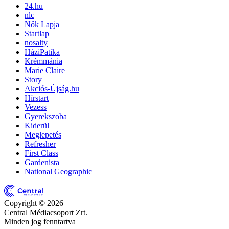
24.hu
nlc
Nők Lapja
Startlap
nosalty
HáziPatika
Krémmánia
Marie Claire
Story
Akciós-Újság.hu
Hírstart
Vezess
Gyerekszoba
Kiderül
Meglepetés
Refresher
First Class
Gardenista
National Geographic
Copyright © 2026
Central Médiacsoport Zrt.
Minden jog fenntartva