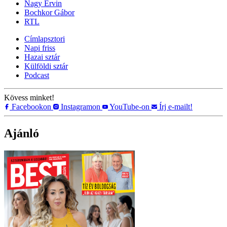
Nagy Ervin
Bochkor Gábor
RTL
Címlapsztori
Napi friss
Hazai sztár
Külföldi sztár
Podcast
Kövess minket!
Facebookon
Instagramon
YouTube-on
Írj e-mailt!
Ajánló