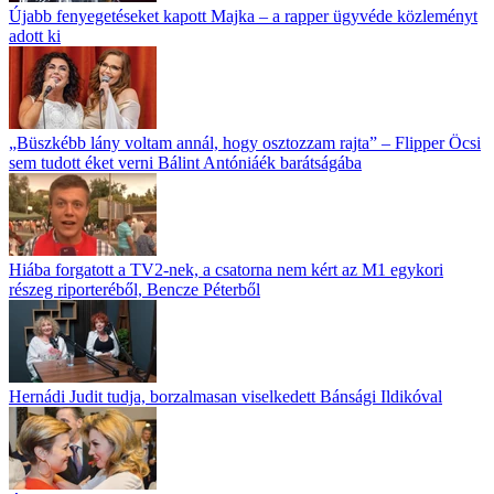
Újabb fenyegetéseket kapott Majka – a rapper ügyvéde közleményt
adott ki
„Büszkébb lány voltam annál, hogy osztozzam rajta” – Flipper Öcsi
sem tudott éket verni Bálint Antóniáék barátságába
Hiába forgatott a TV2-nek, a csatorna nem kért az M1 egykori
részeg riporteréből, Bencze Péterből
Hernádi Judit tudja, borzalmasan viselkedett Bánsági Ildikóval