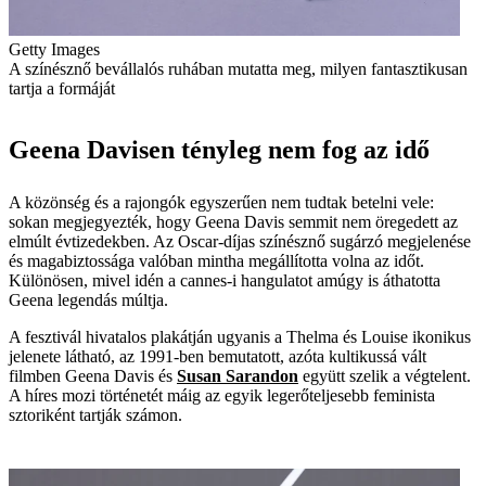
Getty Images
A színésznő bevállalós ruhában mutatta meg, milyen fantasztikusan
tartja a formáját
Geena Davisen tényleg nem fog az idő
A közönség és a rajongók egyszerűen nem tudtak betelni vele:
sokan megjegyezték, hogy Geena Davis semmit nem öregedett az
elmúlt évtizedekben. Az Oscar-díjas színésznő sugárzó megjelenése
és magabiztossága valóban mintha megállította volna az időt.
Különösen, mivel idén a cannes-i hangulatot amúgy is áthatotta
Geena legendás múltja.
A fesztivál hivatalos plakátján ugyanis a Thelma és Louise ikonikus
jelenete látható, az 1991-ben bemutatott, azóta kultikussá vált
filmben Geena Davis és
Susan Sarandon
együtt szelik a végtelent.
A híres mozi történetét máig az egyik legerőteljesebb feminista
sztoriként tartják számon.