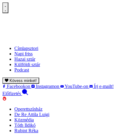
Címlapsztori
Napi friss
Hazai sztár
Külföldi sztár
Podcast
Kövess minket!
Facebookon
Instagramon
YouTube-on
Írj e-mailt!
Előfizetés
Operettszínház
De Re Attila Luigi
Közmédia
Tóth Ildikó
Rubint Réka