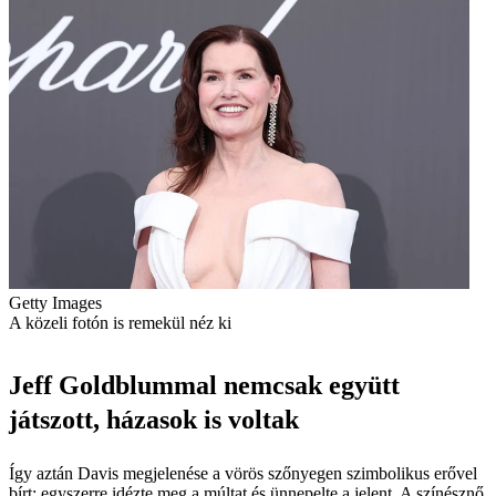
Getty Images
A közeli fotón is remekül néz ki
Jeff Goldblummal nemcsak együtt
játszott, házasok is voltak
Így aztán Davis megjelenése a vörös szőnyegen szimbolikus erővel
bírt: egyszerre idézte meg a múltat és ünnepelte a jelent. A színésznő