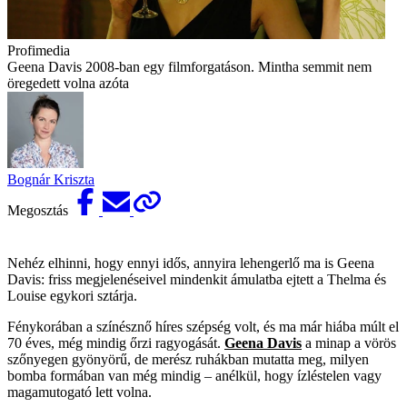
Profimedia
Geena Davis 2008-ban egy filmforgatáson. Mintha semmit nem
öregedett volna azóta
Bognár Kriszta
Megosztás
Nehéz elhinni, hogy ennyi idős, annyira lehengerlő ma is Geena
Davis: friss megjelenéseivel mindenkit ámulatba ejtett a Thelma és
Louise egykori sztárja.
Fénykorában a színésznő híres szépség volt, és ma már hiába múlt el
70 éves, még mindig őrzi ragyogását.
Geena Davis
a minap a vörös
szőnyegen gyönyörű, de merész ruhákban mutatta meg, milyen
bomba formában van még mindig – anélkül, hogy ízléstelen vagy
magamutogató lett volna.