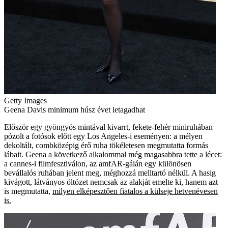
Getty Images
Geena Davis minimum húsz évet letagadhat
Először egy gyöngyös mintával kivarrt, fekete-fehér miniruhában
pózolt a fotósok előtt egy Los Angeles-i eseményen: a mélyen
dekoltált, combközépig érő ruha tökéletesen megmutatta formás
lábait. Geena a következő alkalommal még magasabbra tette a lécet:
a cannes-i filmfesztiválon, az amfAR-gálán egy különösen
bevállalós ruhában jelent meg, méghozzá melltartó nélkül. A hasig
kivágott, látványos öltözet nemcsak az alakját emelte ki, hanem azt
is megmutatta,
milyen elképesztően fiatalos a külseje hetvenévesen
is.