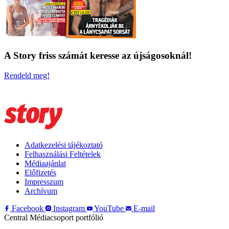
A Story friss számát keresse az újságosoknál!
Rendeld meg!
Adatkezelési tájékoztató
Felhasználási Feltételek
Médiaajánlat
Előfizetés
Impresszum
Archívum
Facebook
Instagram
YouTube
E-mail
Central Médiacsoport portfólió