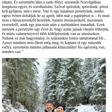
eljutni. És szeretném látni a sarki fényt, szeretnék Norvégiában
horgászni egyet, és sorolhatnám. Szóval spórolok, spórolunk, pénzt
kell gyűjteni, nincs mese. Van is egy hatalmas perselyünk, amibe
egész évben dobáljuk be az aprót, idén már a papírpénzt is – és most
nem a húszezresekről beszélek, hanem ötszázasokról, maximum
ezresekről, amik egy piacozás után a zsebünkben maradtak. Ezek
mennek a perselybe egy éven át, hogy aztán január elsején feltörjük,
és máris valamennyivel több költőpénzünk van az utazásokon.
Nálunk ez már hagyomány, és számunkra fontos tartalommal bír...
Annyi mindent nem éltem még meg, és kaptam rá egy második
esélyt, szeretném minden pillanatát kihasználni! Ha egészség van,
minden van.”