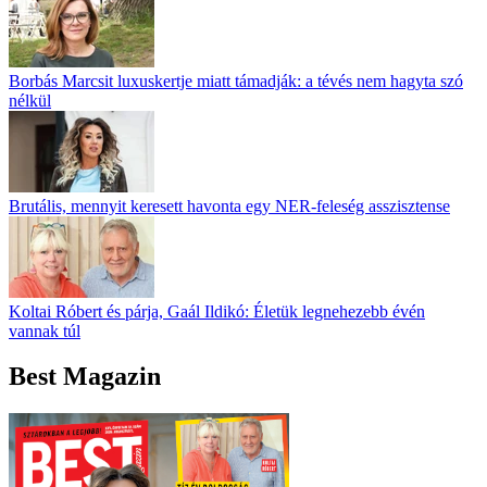
Borbás Marcsit luxuskertje miatt támadják: a tévés nem hagyta szó
nélkül
Brutális, mennyit keresett havonta egy NER-feleség asszisztense
Koltai Róbert és párja, Gaál Ildikó: Életük legnehezebb évén
vannak túl
Best Magazin