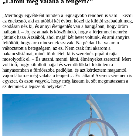
„Látom még valaha a tengert?”
„Merthogy egyébként minden a legnagyobb rendben is van! – kezdi
az énekesnő, aki az utóbbi két évben közel tíz kilótól szabadult meg,
csodásan néz ki, és annyi életigenlés van a hangjában, hogy öröm
hallgatni. – Jó, ez annak is köszönhető, hogy a férjemmel nemrég
jöttünk haza Ázsiából, ahol majd’ két hetet voltunk, és ami annyira
feltöltött, hogy arra nincsenek szavak. Na például ha valamin
változtatott a betegségem, az ez. Nem csak írni akarom a
bakancslistámat, minél több tételt ki is szeretnék pipálni rajta –
mosolyodik el. – És utazni, menni, látni, élményeket szerezni! Mert
volt idő, hogy kihullott hajjal és szemöldökkel feküdtem a
hányásomban a fürdőszoba padlóján, és azt kérdeztem magamtól,
vajon látom-e még valaha a tengert… És láttam! Szerencsére nem is
egyszer, és azon vagyok, hogy még lássam is, sőt megmutassam a
szüleimnek a legszebb helyeket.”