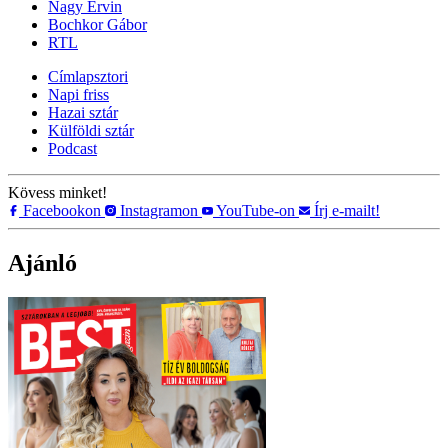
Nagy Ervin
Bochkor Gábor
RTL
Címlapsztori
Napi friss
Hazai sztár
Külföldi sztár
Podcast
Kövess minket!
Facebookon
Instagramon
YouTube-on
Írj e-mailt!
Ajánló