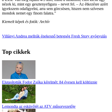
nézek ki, mint egy gesztenyefigura – nevet fel. – Az étkezésre azért
igyekszem odafigyelni, arra sem görcsösen, hiszen nem szívesen
mondok nemet egy finom falatra.”
Kiemelt képek és fotók: Archív
Villányi Andrea
mellrák
énekesnő
betegség
Fresh
Story
gyógyulás
Top cikkek
Elutasították Fodor Zsóka kérelmét: 84 évesen kell költöznie
Lemondta az esküvőjét az ATV műsorvezetője