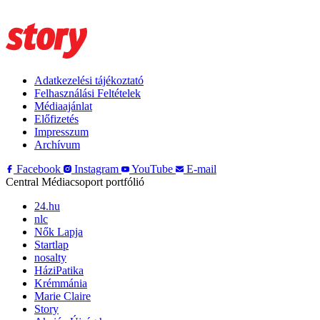
Adatkezelési tájékoztató
Felhasználási Feltételek
Médiaajánlat
Előfizetés
Impresszum
Archívum
Facebook
Instagram
YouTube
E-mail
Central Médiacsoport portfólió
24.hu
nlc
Nők Lapja
Startlap
nosalty
HáziPatika
Krémmánia
Marie Claire
Story