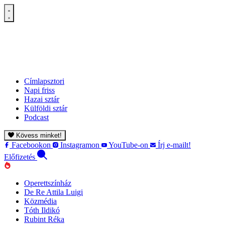
Címlapsztori
Napi friss
Hazai sztár
Külföldi sztár
Podcast
Kövess minket!
Facebookon
Instagramon
YouTube-on
Írj e-mailt!
Előfizetés
Operettszínház
De Re Attila Luigi
Közmédia
Tóth Ildikó
Rubint Réka