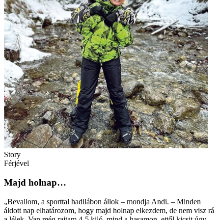
Story
Férjével
Majd holnap…
„Bevallom, a sporttal hadilábon állok – mondja Andi. – Minden
áldott nap elhatározom, hogy majd holnap elkezdem, de nem visz rá
a lélek. Van még rajtam 4-5 kiló, mind a hasamon, ettől kicsit úgy