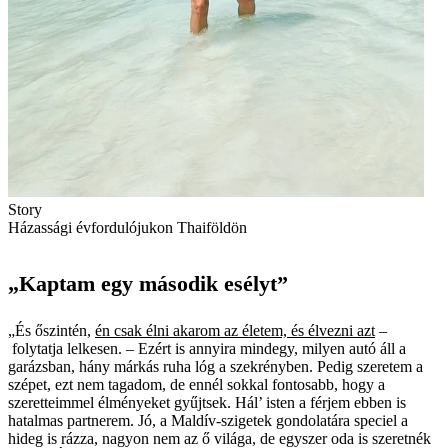
Story
Házassági évfordulójukon Thaiföldön
„Kaptam egy második esélyt”
„És őszintén,
én csak élni akarom az életem, és élvezni azt
–
folytatja lelkesen. – Ezért is annyira mindegy, milyen autó áll a
garázsban, hány márkás ruha lóg a szekrényben. Pedig szeretem a
szépet, ezt nem tagadom, de ennél sokkal fontosabb, hogy a
szeretteimmel élményeket gyűjtsek. Hál’ isten a férjem ebben is
hatalmas partnerem. Jó, a Maldív-szigetek gondolatára speciel a
hideg is rázza, nagyon nem az ő világa, de egyszer oda is szeretnék