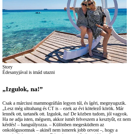
Story
Édesanyjával is imád utazni
„Izgulok, na!”
Csak a márciusi mammográfián legyen túl, és ígéri, megnyugszik.
„Lesz még ultrahang és CT is – ezek az évi kötelező körök. Már
lennék ott, tartanék ott. Izgulok, na! De közben tudom, jól vagyok.
Ha ne adja isten, mégsem, akkor ismét felveszem a kesztyűt, ez nem
kérdés! – hangsúlyozza. – Különben megesküdtem az
onkológusomnak – akinél nem ismerek jobb orvost –, hogy a