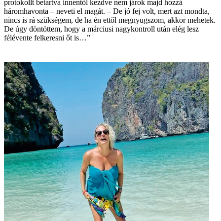
protokollt betartva innentől kezdve nem járok majd hozzá
háromhavonta – neveti el magát. – De jó fej volt, mert azt mondta,
nincs is rá szükségem, de ha én ettől megnyugszom, akkor mehetek.
De úgy döntöttem, hogy a márciusi nagykontroll után elég lesz
félévente felkeresni őt is…”