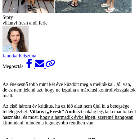
Story
villanyi fresh andi ferje
Janotka Krisztina
Megosztás
Az énekesnő több mint két éve küzdött meg a mellrákkal. Jól van,
de ez nem jelenti azt, hogy ne izgulna a márciusi kontrollvizsgálatok
miatt.
Az első három év kritikus, ha ez idő alatt nem újul ki a betegsége,
fellélegezhet.
Villányi „Fresh” Andi
ezt sokáig egyfajta mantraként
használta, és most,
hogy a harmadik évbe lépett, szeretné hangosan
kimondani: minden a legnagyobb rendben van.