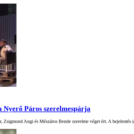
t a Nyerő Páros szerelmespárja
pár, Zsigmond Angi és Mészáros Bende szerelme véget ért. A bejelentés 