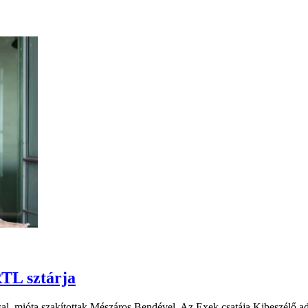
RTL sztárja
l, mióta szakítottak Mészáros Bendével. Az Exek csatája Kibeszélő adás