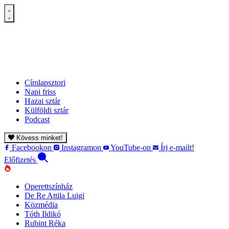
Címlapsztori
Napi friss
Hazai sztár
Külföldi sztár
Podcast
Kövess minket!
Facebookon
Instagramon
YouTube-on
Írj e-mailt!
Előfizetés
Operettszínház
De Re Attila Luigi
Közmédia
Tóth Ildikó
Rubint Réka