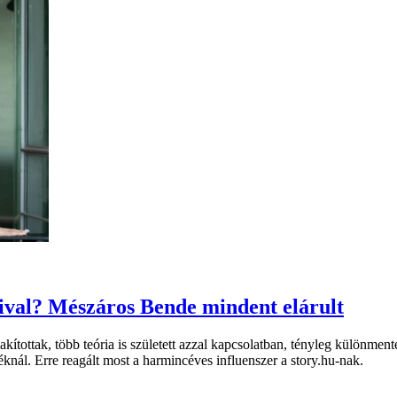
val? Mészáros Bende mindent elárult
tottak, több teória is született azzal kapcsolatban, tényleg különment
téknál. Erre reagált most a harmincéves influenszer a story.hu-nak.