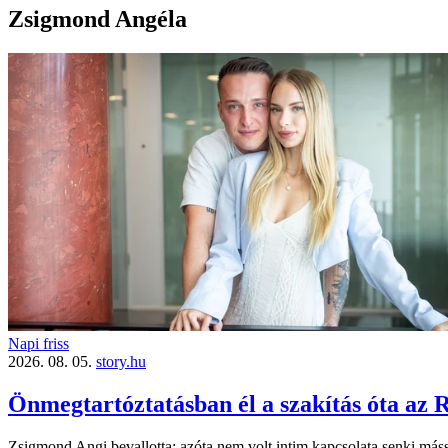
Zsigmond Angéla
Napi friss
2026. 08. 05.
story.hu
Önmegtartóztatásban él a szakítás óta az 
Zsigmond Angi bevallotta: azóta nem volt intim kapcsolata senki mássa