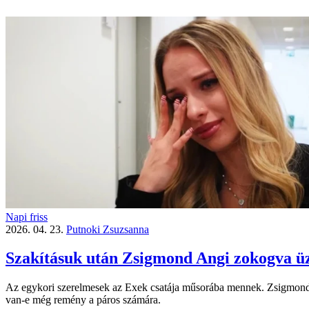
Napi friss
2026. 04. 23.
Putnoki Zsuzsanna
Szakításuk után Zsigmond Angi zokogva ü
Az egykori szerelmesek az Exek csatája műsorába mennek. Zsigmond An
van-e még remény a páros számára.