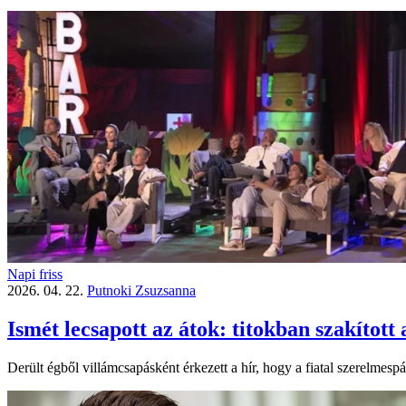
Napi friss
2026. 04. 22.
Putnoki Zsuzsanna
Ismét lecsapott az átok: titokban szakítot
Derült égből villámcsapásként érkezett a hír, hogy a fiatal szerelmes