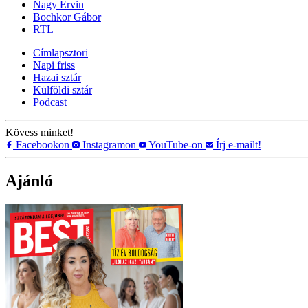
Nagy Ervin
Bochkor Gábor
RTL
Címlapsztori
Napi friss
Hazai sztár
Külföldi sztár
Podcast
Kövess minket!
Facebookon
Instagramon
YouTube-on
Írj e-mailt!
Ajánló