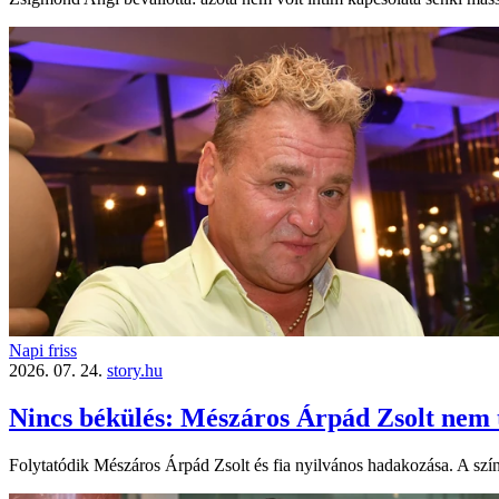
Napi friss
2026. 07. 24.
story.hu
Nincs békülés: Mészáros Árpád Zsolt nem tel
Folytatódik Mészáros Árpád Zsolt és fia nyilvános hadakozása. A szí