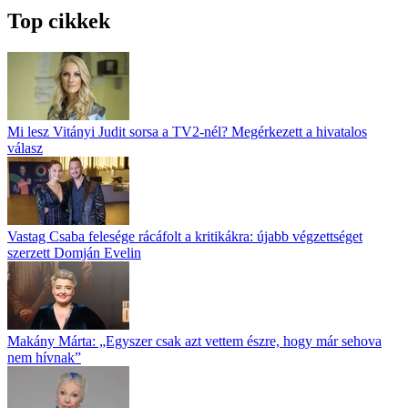
Top cikkek
Mi lesz Vitányi Judit sorsa a TV2-nél? Megérkezett a hivatalos
válasz
Vastag Csaba felesége rácáfolt a kritikákra: újabb végzettséget
szerzett Domján Evelin
Makány Márta: „Egyszer csak azt vettem észre, hogy már sehova
nem hívnak”