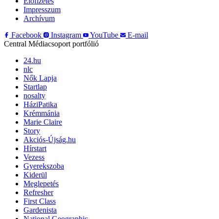
Előfizetés
Impresszum
Archívum
Facebook
Instagram
YouTube
E-mail
Central Médiacsoport portfólió
24.hu
nlc
Nők Lapja
Startlap
nosalty
HáziPatika
Krémmánia
Marie Claire
Story
Akciós-Újság.hu
Hírstart
Vezess
Gyerekszoba
Kiderül
Meglepetés
Refresher
First Class
Gardenista
National Geographic