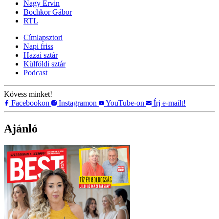
Nagy Ervin
Bochkor Gábor
RTL
Címlapsztori
Napi friss
Hazai sztár
Külföldi sztár
Podcast
Kövess minket!
Facebookon
Instagramon
YouTube-on
Írj e-mailt!
Ajánló