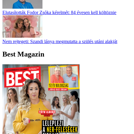
Elutasították Fodor Zsóka kérelmét: 84 évesen kell költöznie
Nem rejtegeti: Szandi lánya megmutatta a szülés utáni alakját
Best Magazin