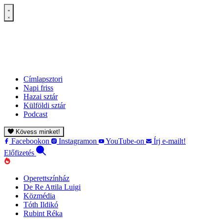
Címlapsztori
Napi friss
Hazai sztár
Külföldi sztár
Podcast
Kövess minket!
Facebookon
Instagramon
YouTube-on
Írj e-mailt!
Előfizetés
Operettszínház
De Re Attila Luigi
Közmédia
Tóth Ildikó
Rubint Réka