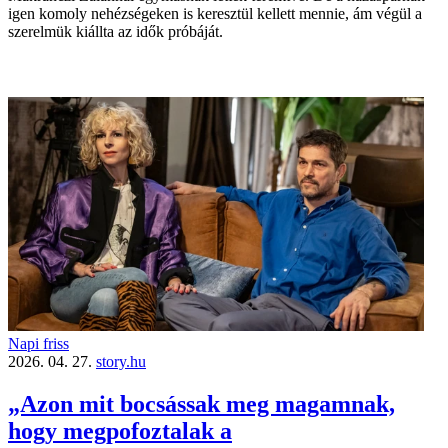
igen komoly nehézségeken is keresztül kellett mennie, ám végül a
szerelmük kiállta az idők próbáját.
Napi friss
2026. 04. 27.
story.hu
„Azon mit bocsássak meg magamnak,
hogy megpofoztalak a