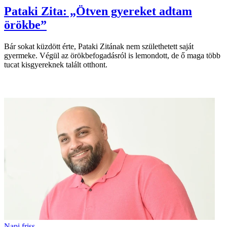
Pataki Zita: „Ötven gyereket adtam
örökbe”
Bár sokat küzdött érte, Pataki Zitának nem születhetett saját
gyermeke. Végül az örökbefogadásról is lemondott, de ő maga több
tucat kisgyereknek talált otthont.
Napi friss