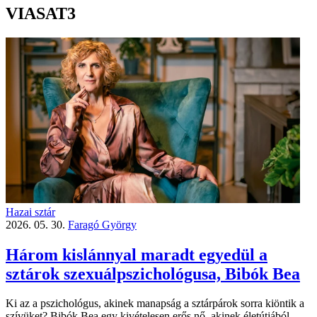
VIASAT3
Hazai sztár
2026. 05. 30.
Faragó György
Három kislánnyal maradt egyedül a
sztárok szexuálpszichológusa, Bibók Bea
Ki az a pszichológus, akinek manapság a sztárpárok sorra kiöntik a
szívüket? Bibók Bea egy kivételesen erős nő, akinek életútjából