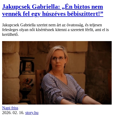
Jakupcsek Gabriella: „Én biztos nem
vennék fel egy húszéves bébiszittert!”
Jakupcsek Gabriella szerint nem árt az óvatosság, és teljesen
felesleges olyan női kísértésnek kitenni a szeretett férfit, ami el is
kerülhető.
Napi friss
2026. 02. 16.
story.hu