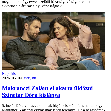
megtudunk négy évvel ezelőtti házassági válságukról, mint amit
akkoriban elárultak a nyilvánosságnak.
Napi friss
2026. 05. 04.
story.hu
Makranczi Zalánt el akarta üldözni
Szinetár Dóra kislánya
Szinetár Dóra volt az, aki annak idején elsőként felismerte, hogy
Makranczi Zalánnal egymásnak lettek teremtve. De a házaspárnak