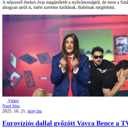
A népszerű énekes óvja magánéletét a nyilvánosságtól, de most a Sztá
ahogyan arról is, miért szeretne kisfiának, Babónak megfelelni.
Videó
Napi friss
2025. 10. 21.
story.hu
Eurovíziós dallal győzött Vavra Bence a 