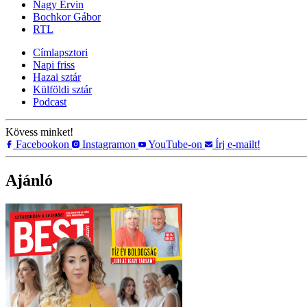
Nagy Ervin
Bochkor Gábor
RTL
Címlapsztori
Napi friss
Hazai sztár
Külföldi sztár
Podcast
Kövess minket!
Facebookon
Instagramon
YouTube-on
Írj e-mailt!
Ajánló