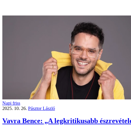
Napi friss
2025. 10. 26.
Pásztor László
Vavra Bence: „A legkritikusabb észrevéte