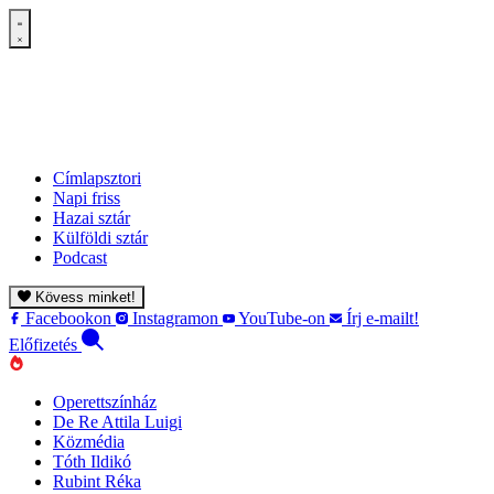
Címlapsztori
Napi friss
Hazai sztár
Külföldi sztár
Podcast
Kövess minket!
Facebookon
Instagramon
YouTube-on
Írj e-mailt!
Előfizetés
Operettszínház
De Re Attila Luigi
Közmédia
Tóth Ildikó
Rubint Réka