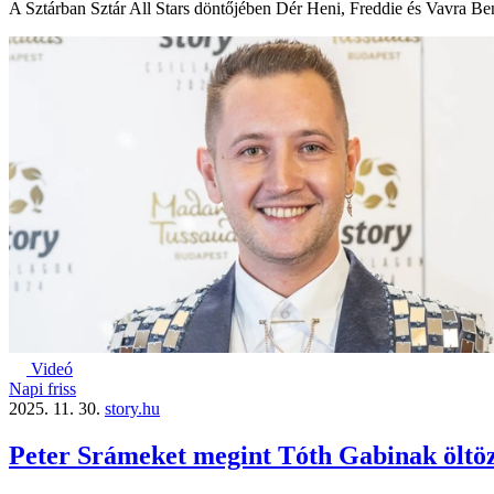
A Sztárban Sztár All Stars döntőjében Dér Heni, Freddie és Vavra Ben
Videó
Napi friss
2025. 11. 30.
story.hu
Peter Srámeket megint Tóth Gabinak öltöz