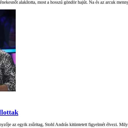
énekesnőt alakította, most a hosszú göndör hajút. Na és az arcuk menny
lottak
yzője az egyik zsűritag, Stohl András kitüntetett figyelmét élvezi. Mily