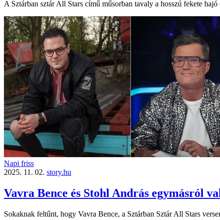
A Sztárban sztár All Stars című műsorban tavaly a hosszú fekete hajó 
Napi friss
2025. 11. 02.
story.hu
Vavra Bence és Stohl András egymásról val
Sokaknak feltűnt, hogy Vavra Bence, a Sztárban Sztár All Stars versen