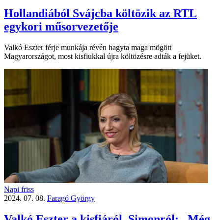
Hollandiából Svájcba költözik az RTL
egykori műsorvezetője
Valkó Eszter férje munkája révén hagyta maga mögött
Magyarországot, most kisfiukkal újra költözésre adták a fejüket.
Napi friss
2024. 07. 08.
Faragó György
Valkó Eszter a kisfiáról, Simonról: „Még