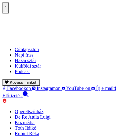
Címlapsztori
Napi friss
Hazai sztár
Külföldi sztár
Podcast
Kövess minket!
Facebookon
Instagramon
YouTube-on
Írj e-mailt!
Előfizetés
Operettszínház
De Re Attila Luigi
Közmédia
Tóth Ildikó
Rubint Réka