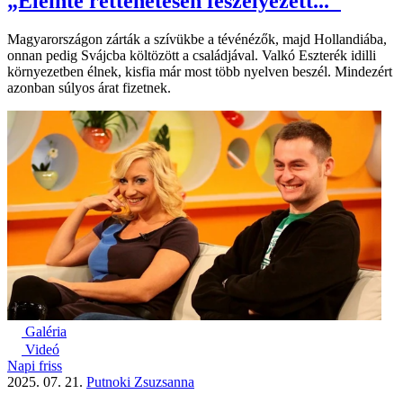
„Eleinte rettenetesen feszélyezett..."
Magyarországon zárták a szívükbe a tévénézők, majd Hollandiába,
onnan pedig Svájcba költözött a családjával. Valkó Eszterék idilli
környezetben élnek, kisfia már most több nyelven beszél. Mindezért
azonban súlyos árat fizetnek.
Galéria
Videó
Napi friss
2025. 07. 21.
Putnoki Zsuzsanna