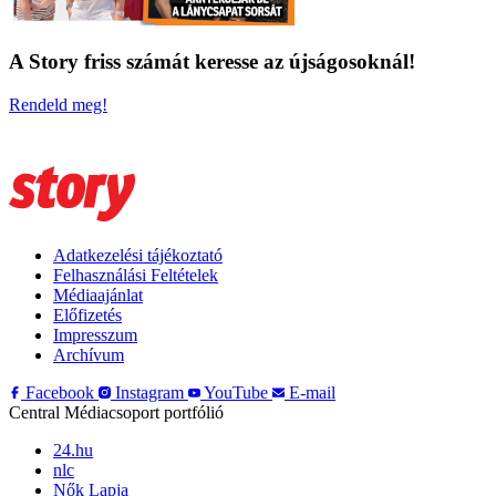
A Story friss számát keresse az újságosoknál!
Rendeld meg!
Adatkezelési tájékoztató
Felhasználási Feltételek
Médiaajánlat
Előfizetés
Impresszum
Archívum
Facebook
Instagram
YouTube
E-mail
Central Médiacsoport portfólió
24.hu
nlc
Nők Lapja