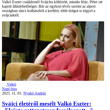
Valkó Eszter családostól Svájcba költözött, miután férje, Péter ott
kapott álláslehetőséget. Bár az egykori tévés szerint az alpesi
országban sincs kolbászból a kerítést, több dolgot is irigyel a
svájciaktól.
Videó
Napi friss
2025. 11. 01.
Nyakó András
Svájci életéről mesélt Valkó Eszter: