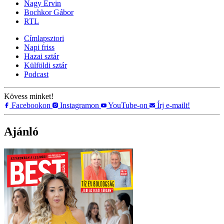
Nagy Ervin
Bochkor Gábor
RTL
Címlapsztori
Napi friss
Hazai sztár
Külföldi sztár
Podcast
Kövess minket!
Facebookon
Instagramon
YouTube-on
Írj e-mailt!
Ajánló