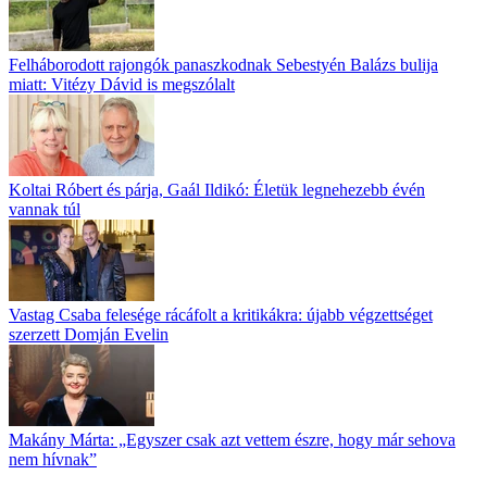
Felháborodott rajongók panaszkodnak Sebestyén Balázs bulija
miatt: Vitézy Dávid is megszólalt
Koltai Róbert és párja, Gaál Ildikó: Életük legnehezebb évén
vannak túl
Vastag Csaba felesége rácáfolt a kritikákra: újabb végzettséget
szerzett Domján Evelin
Makány Márta: „Egyszer csak azt vettem észre, hogy már sehova
nem hívnak”