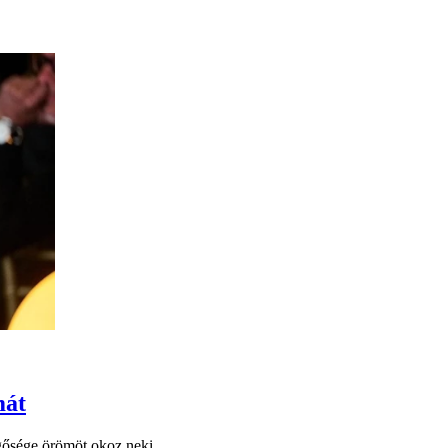
mát
gősége örömöt okoz neki.