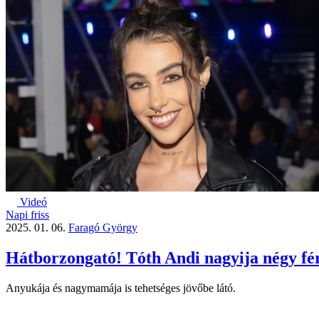
Videó
Napi friss
2025. 01. 06.
Faragó György
Hátborzongató! Tóth Andi nagyija négy fér
Anyukája és nagymamája is tehetséges jövőbe látó.