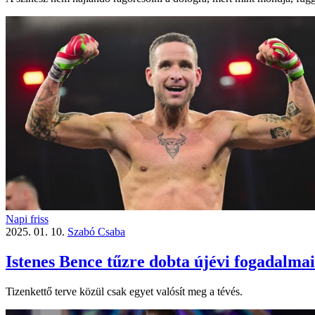
Napi friss
2025. 01. 10.
Szabó Csaba
Istenes Bence tűzre dobta újévi fogadalmai
Tizenkettő terve közül csak egyet valósít meg a tévés.