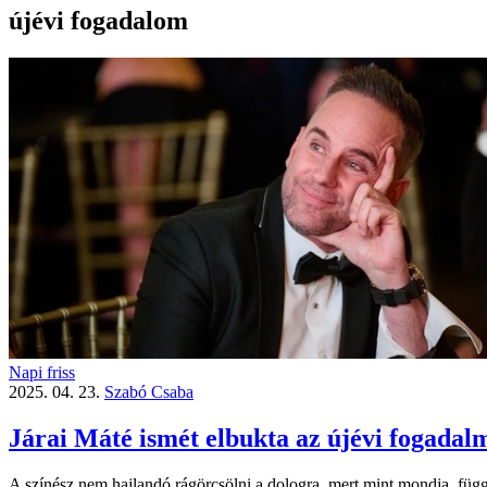
újévi fogadalom
Napi friss
2025. 04. 23.
Szabó Csaba
Járai Máté ismét elbukta az újévi fogadal
A színész nem hajlandó rágörcsölni a dologra, mert mint mondja, füg