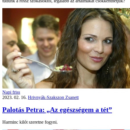
tudunk a rossz szokásoktól, legalább az ártalmakat csökkenthetjük?
Napi friss
2023. 02. 16.
Hrivnyák-Szakszon Zsanett
Palotás Petra: „Az egészségem a tét”
Harminc kilót szeretne fogyni.