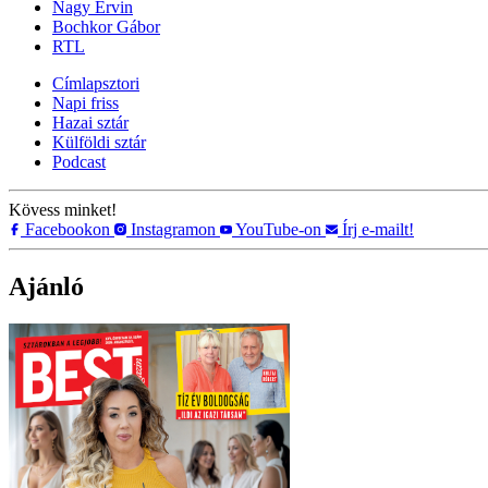
Nagy Ervin
Bochkor Gábor
RTL
Címlapsztori
Napi friss
Hazai sztár
Külföldi sztár
Podcast
Kövess minket!
Facebookon
Instagramon
YouTube-on
Írj e-mailt!
Ajánló