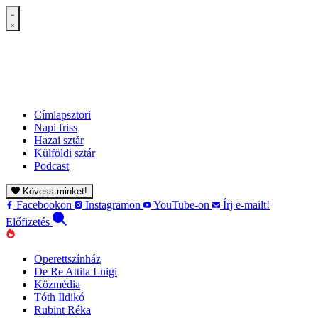
Címlapsztori
Napi friss
Hazai sztár
Külföldi sztár
Podcast
Kövess minket!
Facebookon
Instagramon
YouTube-on
Írj e-mailt!
Előfizetés
Operettszínház
De Re Attila Luigi
Közmédia
Tóth Ildikó
Rubint Réka