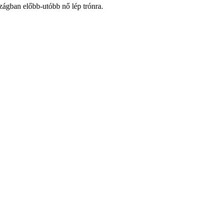
zágban előbb-utóbb nő lép trónra.