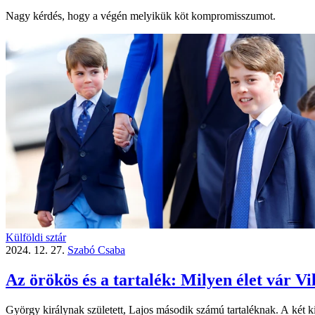
Nagy kérdés, hogy a végén melyikük köt kompromisszumot.
Külföldi sztár
2024. 12. 27.
Szabó Csaba
Az örökös és a tartalék: Milyen élet vár Vi
György királynak született, Lajos második számú tartaléknak. A két k