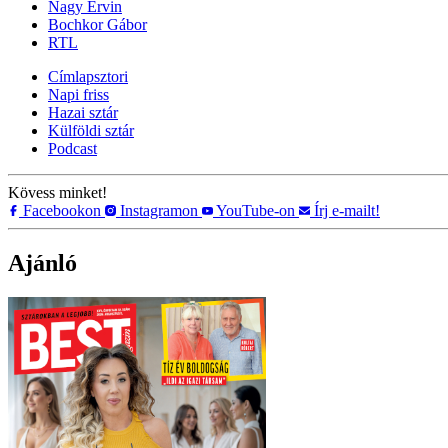
Nagy Ervin
Bochkor Gábor
RTL
Címlapsztori
Napi friss
Hazai sztár
Külföldi sztár
Podcast
Kövess minket!
Facebookon
Instagramon
YouTube-on
Írj e-mailt!
Ajánló