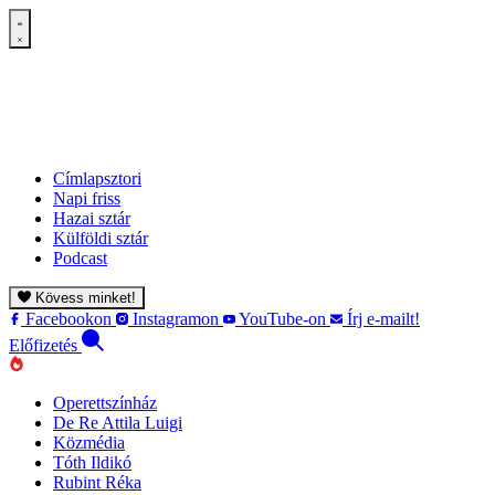
Címlapsztori
Napi friss
Hazai sztár
Külföldi sztár
Podcast
Kövess minket!
Facebookon
Instagramon
YouTube-on
Írj e-mailt!
Előfizetés
Operettszínház
De Re Attila Luigi
Közmédia
Tóth Ildikó
Rubint Réka