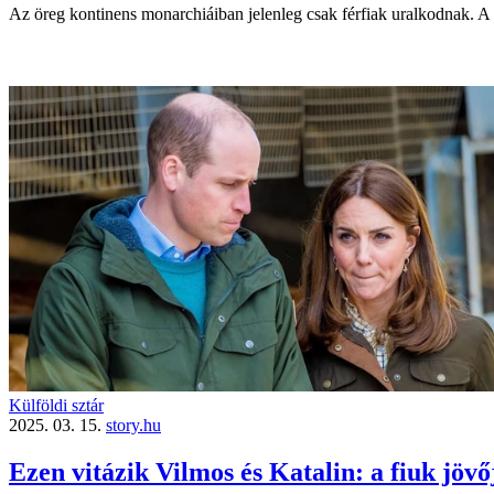
Az öreg kontinens monarchiáiban jelenleg csak férfiak uralkodnak. A
Külföldi sztár
2025. 03. 15.
story.hu
Ezen vitázik Vilmos és Katalin: a fiuk jövőj