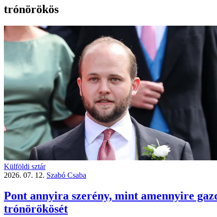
trónörökös
Külföldi sztár
2026. 07. 12.
Szabó Csaba
Pont annyira szerény, mint amennyire gazd
trónörökösét