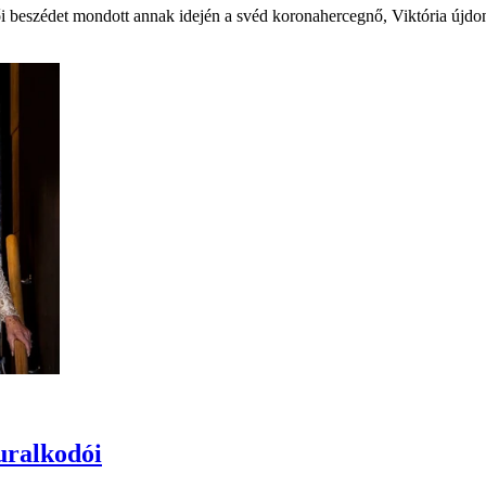
vői beszédet mondott annak idején a svéd koronahercegnő, Viktória újd
uralkodói