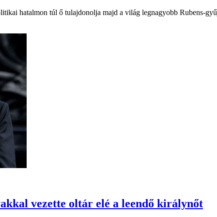
litikai hatalmon túl ő tulajdonolja majd a világ legnagyobb Rubens-gyű
kal vezette oltár elé a leendő királynőt