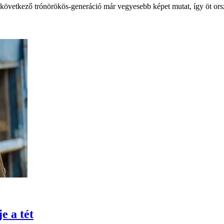
 következő trónörökös-generáció már vegyesebb képet mutat, így öt ors
e a tét