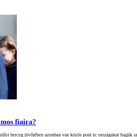
lmos fiaira?
irályi herceg jövőjében azonban van közös pont is: országukat fogják s