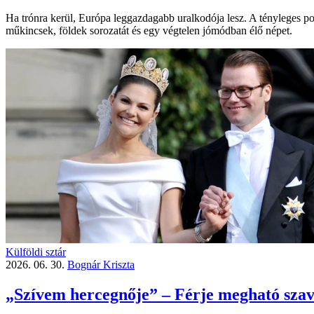
Ha trónra kerül, Európa leggazdagabb uralkodója lesz. A tényleges po
műkincsek, földek sorozatát és egy végtelen jómódban élő népet.
Külföldi sztár
2026. 06. 30.
Bognár Kriszta
„Szívem hercegnője” – Férje megható szavak