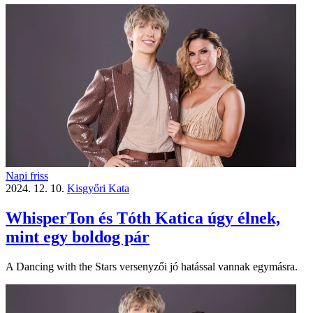
Napi friss
2024. 12. 10.
Kisgyőri Kata
WhisperTon és Tóth Katica úgy élnek,
mint egy boldog pár
A Dancing with the Stars versenyzői jó hatással vannak egymásra.