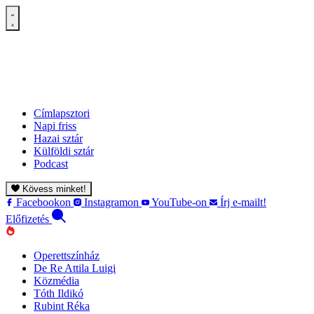
Címlapsztori
Napi friss
Hazai sztár
Külföldi sztár
Podcast
Kövess minket!
Facebookon
Instagramon
YouTube-on
Írj e-mailt!
Előfizetés
Operettszínház
De Re Attila Luigi
Közmédia
Tóth Ildikó
Rubint Réka