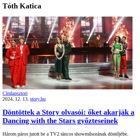
Tóth Katica
Címlapsztori
2024. 12. 13.
story.hu
Döntöttek a Story olvasói: őket akarják a
Dancing with the Stars győzteseinek
Három páros jutott be a TV2 táncos showműsorának döntőjébe.