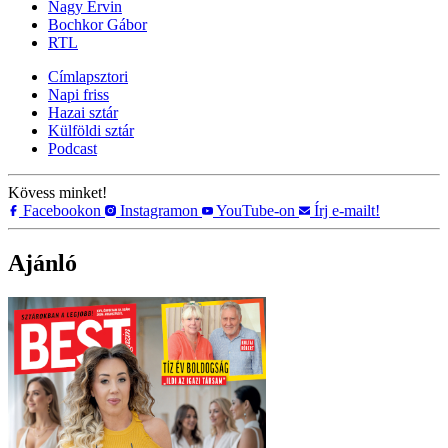
Nagy Ervin
Bochkor Gábor
RTL
Címlapsztori
Napi friss
Hazai sztár
Külföldi sztár
Podcast
Kövess minket!
Facebookon
Instagramon
YouTube-on
Írj e-mailt!
Ajánló