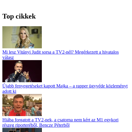
Top cikkek
Mi lesz Vitányi Judit sorsa a TV2-nél? Megérkezett a hivatalos
válasz
Újabb fenyegetéseket kapott Majka – a rapper ügyvéde közleményt
adott ki
Hiába forgatott a TV2-nek, a csatorna nem kért az M1 egykori
részeg riporteréből, Bencze Péterből