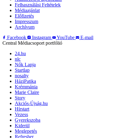
Felhasználási Feltételek
Médiaajánlat
Előfizetés
Impresszum
Archívum
Facebook
Instagram
YouTube
E-mail
Central Médiacsoport portfólió
24.hu
nlc
Nők Lapja
Startlap
nosalty
HáziPatika
Krémmánia
Marie Claire
Story
Akciós-Újság.hu
Hírstart
Vezess
Gyerekszoba
Kiderül
Meglepetés
Refresher