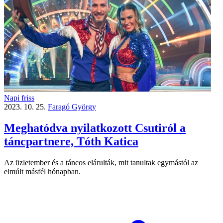
Napi friss
2023. 10. 25.
Faragó György
Meghatódva nyilatkozott Csutiról a
táncpartnere, Tóth Katica
Az üzletember és a táncos elárulták, mit tanultak egymástól az
elmúlt másfél hónapban.