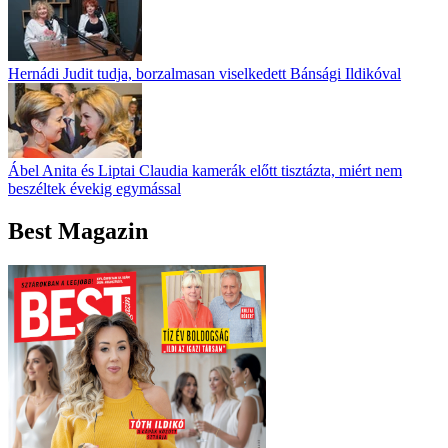
Hernádi Judit tudja, borzalmasan viselkedett Bánsági Ildikóval
Ábel Anita és Liptai Claudia kamerák előtt tisztázta, miért nem
beszéltek évekig egymással
Best Magazin