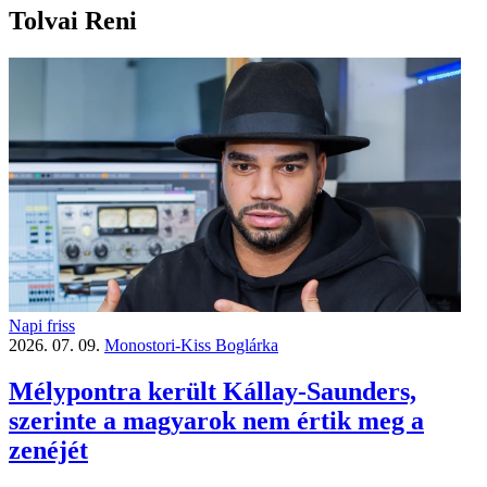
Tolvai Reni
Napi friss
2026. 07. 09.
Monostori-Kiss Boglárka
Mélypontra került Kállay-Saunders,
szerinte a magyarok nem értik meg a
zenéjét