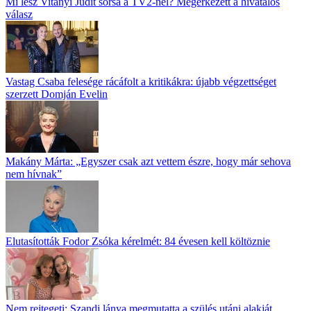
Mi lesz Vitányi Judit sorsa a TV2-nél? Megérkezett a hivatalos
válasz
Vastag Csaba felesége rácáfolt a kritikákra: újabb végzettséget
szerzett Domján Evelin
Makány Márta: „Egyszer csak azt vettem észre, hogy már sehova
nem hívnak”
Elutasították Fodor Zsóka kérelmét: 84 évesen kell költöznie
Nem rejtegeti: Szandi lánya megmutatta a szülés utáni alakját