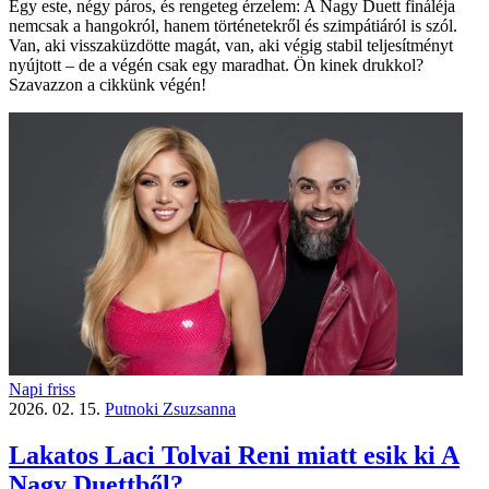
Egy este, négy páros, és rengeteg érzelem: A Nagy Duett fináléja
nemcsak a hangokról, hanem történetekről és szimpátiáról is szól.
Van, aki visszaküzdötte magát, van, aki végig stabil teljesítményt
nyújtott – de a végén csak egy maradhat. Ön kinek drukkol?
Szavazzon a cikkünk végén!
Napi friss
2026. 02. 15.
Putnoki Zsuzsanna
Lakatos Laci Tolvai Reni miatt esik ki A
Nagy Duettből?