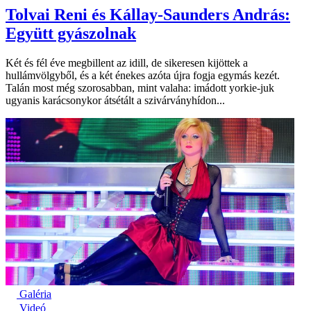
Tolvai Reni és Kállay-Saunders András:
Együtt gyászolnak
Két és fél éve megbillent az idill, de sikeresen kijöttek a
hullámvölgyből, és a két énekes azóta újra fogja egymás kezét.
Talán most még szorosabban, mint valaha: imádott yorkie-juk
ugyanis karácsonykor átsétált a szivárványhídon...
Galéria
Videó