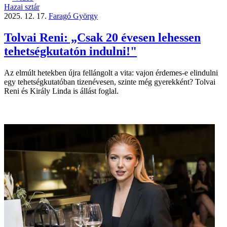
Hazai sztár
2025. 12. 17.
Faragó György
Tolvai Reni: „Csak 20 évesen lehessen
tehetségkutatón indulni!"
Az elmúlt hetekben újra fellángolt a vita: vajon érdemes-e elindulni
egy tehetségkutatóban tizenévesen, szinte még gyerekként? Tolvai
Reni és Király Linda is állást foglal.