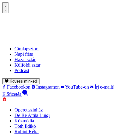
Címlapsztori
Napi friss
Hazai sztár
Külföldi sztár
Podcast
Kövess minket!
Facebookon
Instagramon
YouTube-on
Írj e-mailt!
Előfizetés
Operettszínház
De Re Attila Luigi
Közmédia
Tóth Ildikó
Rubint Réka