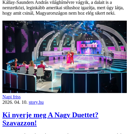
Kállay-Saunders András világhírnévre vágyik, a dalait is a
nemzetközi, leginkább amerikai stílushoz igazítja, mert úgy látja,
hogy amit csinál, Magyarországon nem hoz elég sikert neki.
Napi friss
2026. 04. 10.
story.hu
Ki nyerje meg A Nagy Duettet?
Szavazzon!