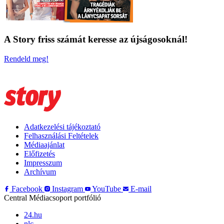
A Story friss számát keresse az újságosoknál!
Rendeld meg!
Adatkezelési tájékoztató
Felhasználási Feltételek
Médiaajánlat
Előfizetés
Impresszum
Archívum
Facebook
Instagram
YouTube
E-mail
Central Médiacsoport portfólió
24.hu
nlc