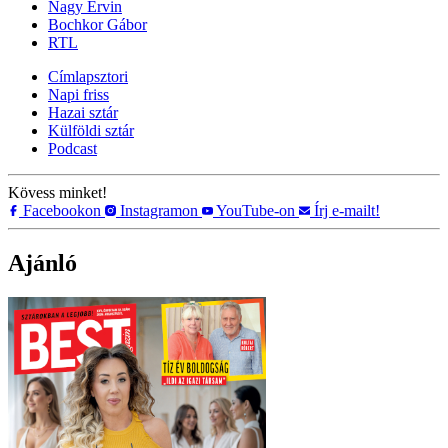
Nagy Ervin
Bochkor Gábor
RTL
Címlapsztori
Napi friss
Hazai sztár
Külföldi sztár
Podcast
Kövess minket!
Facebookon
Instagramon
YouTube-on
Írj e-mailt!
Ajánló