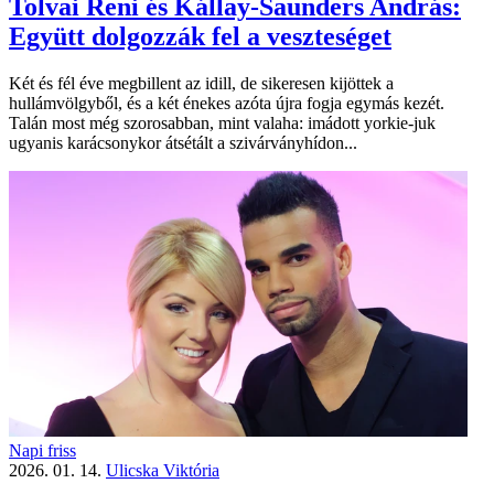
Tolvai Reni és Kállay-Saunders András:
Együtt dolgozzák fel a veszteséget
Két és fél éve megbillent az idill, de sikeresen kijöttek a
hullámvölgyből, és a két énekes azóta újra fogja egymás kezét.
Talán most még szorosabban, mint valaha: imádott yorkie-juk
ugyanis karácsonykor átsétált a szivárványhídon...
Napi friss
2026. 01. 14.
Ulicska Viktória