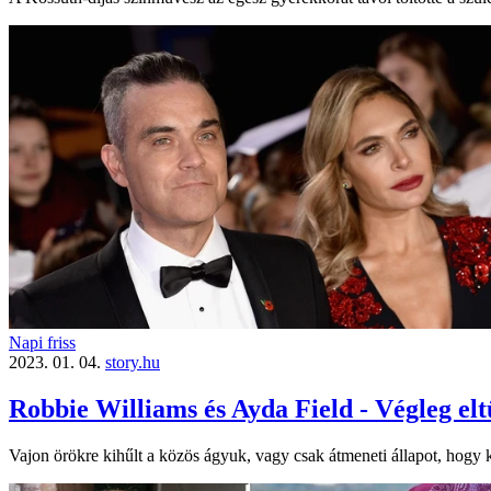
Napi friss
2023. 01. 04.
story.hu
Robbie Williams és Ayda Field - Végleg elt
Vajon örökre kihűlt a közös ágyuk, vagy csak átmeneti állapot, hogy