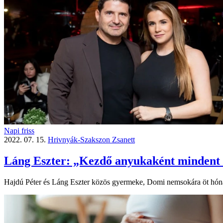
Napi friss
2022. 07. 15.
Hrivnyák-Szakszon Zsanett
Láng Eszter: „Kezdő anyukaként mindent
Hajdú Péter és Láng Eszter közös gyermeke, Domi nemsokára öt hóna