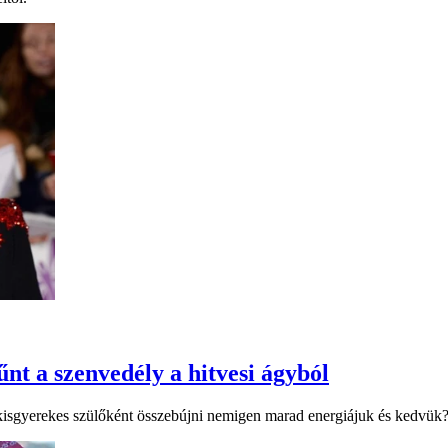
űnt a szenvedély a hitvesi ágyból
 kisgyerekes szülőként összebújni nemigen marad energiájuk és kedvük