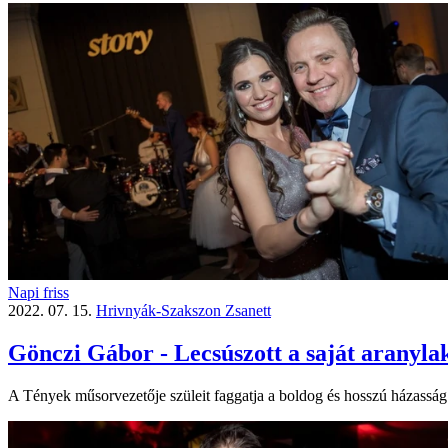
Napi friss
2022. 07. 15.
Hrivnyák-Szakszon Zsanett
Gönczi Gábor - Lecsúszott a saját aranyl
A Tények műsorvezetője szüleit faggatja a boldog és hosszú házasság t