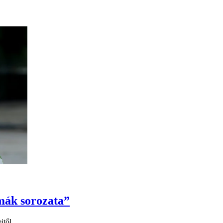
mák sorozata”
itől.