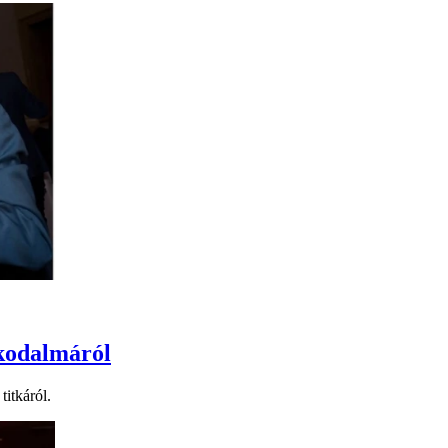
akodalmáról
itkáról.