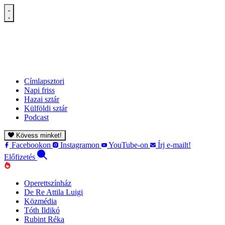
Címlapsztori
Napi friss
Hazai sztár
Külföldi sztár
Podcast
Kövess minket!
Facebookon
Instagramon
YouTube-on
Írj e-mailt!
Előfizetés
Operettszínház
De Re Attila Luigi
Közmédia
Tóth Ildikó
Rubint Réka