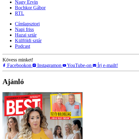
Nagy Ervin
Bochkor Gábor
RTL
Címlapsztori
Napi friss
Hazai sztár
Külföldi sztár
Podcast
Kövess minket!
Facebookon
Instagramon
YouTube-on
Írj e-mailt!
Ajánló