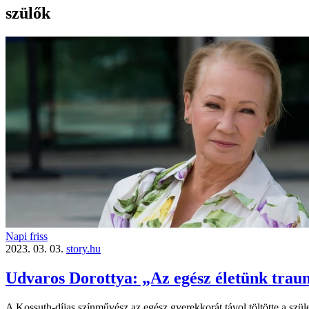
szülők
Napi friss
2023. 03. 03.
story.hu
Udvaros Dorottya: „Az egész életünk trau
A Kossuth-díjas színművész az egész gyerekkorát távol töltötte a szüle