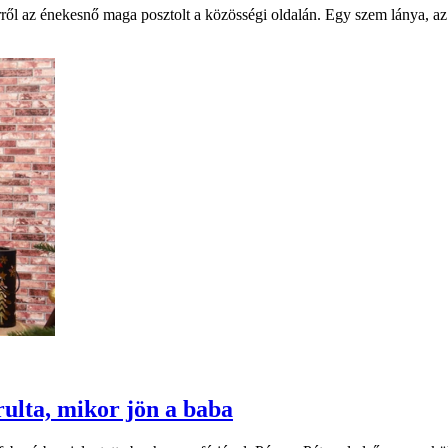
ről az énekesnő maga posztolt a közösségi oldalán. Egy szem lánya, az
árulta, mikor jön a baba