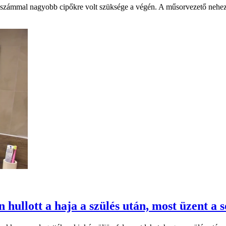
y számmal nagyobb cipőkre volt szüksége a végén. A műsorvezető nehezen
ullott a haja a szülés után, most üzent a s