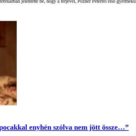
bruárban jelentette be, hogy a férjével, Pózner Péterrel első gyermekü
 pocakkal enyhén szólva nem jött össze…”