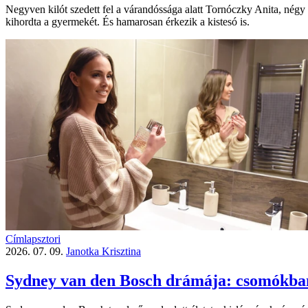
Negyven kilót szedett fel a várandóssága alatt Tornóczky Anita, nég
kihordta a gyermekét. És hamarosan érkezik a kistesó is.
Címlapsztori
2026. 07. 09.
Janotka Krisztina
Sydney van den Bosch drámája: csomókban h