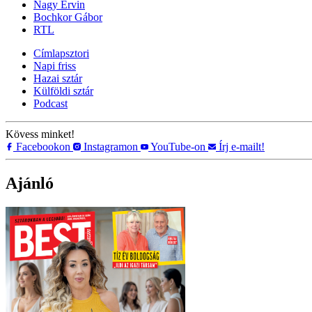
Nagy Ervin
Bochkor Gábor
RTL
Címlapsztori
Napi friss
Hazai sztár
Külföldi sztár
Podcast
Kövess minket!
Facebookon
Instagramon
YouTube-on
Írj e-mailt!
Ajánló