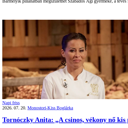
Bármelyik pillanatban megszülethet Szabados Ági gyermeke, a tévés fe
Napi friss
2026. 07. 20.
Monostori-Kiss Boglárka
Tornóczky Anita: „A csinos, vékony nő kis