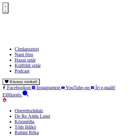
Címlapsztori
Napi friss
Hazai sztár
Külföldi sztár
Podcast
Kövess minket!
Facebookon
Instagramon
YouTube-on
Írj e-mailt!
Előfizetés
Operettszínház
De Re Attila Luigi
Közmédia
Tóth Ildikó
Rubint Réka