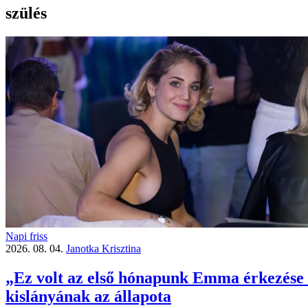
szülés
Napi friss
2026. 08. 04.
Janotka Krisztina
„Ez volt az első hónapunk Emma érkezése ó
kislányának az állapota