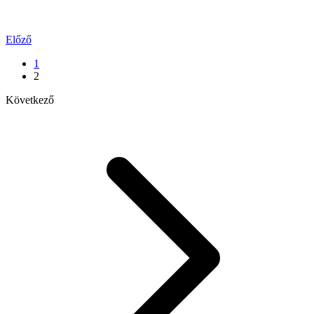
Előző
1
2
Következő