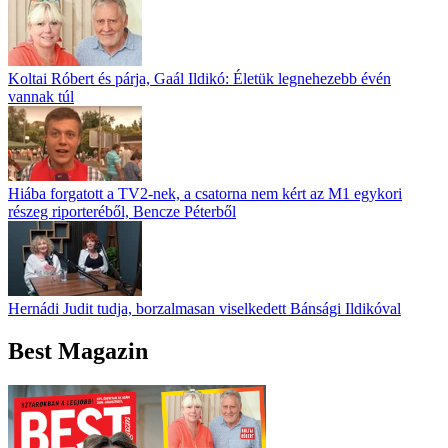
Koltai Róbert és párja, Gaál Ildikó: Életük legnehezebb évén
vannak túl
Hiába forgatott a TV2-nek, a csatorna nem kért az M1 egykori
részeg riporteréből, Bencze Péterből
Hernádi Judit tudja, borzalmasan viselkedett Bánsági Ildikóval
Best Magazin