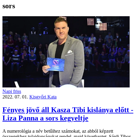
sors
Napi friss
2022. 07. 01.
Kisgyőri Kata
Fényes jövő áll Kasza Tibi kislánya előtt -
Liza Panna a sors kegyeltje
A numerológia a név betűihez számokat, az abból képzett
összegekhez tulajdonságokat rendel, majd következtet. Sárdi Tibor