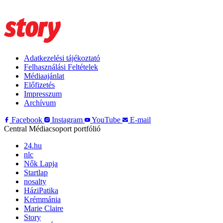
Adatkezelési tájékoztató
Felhasználási Feltételek
Médiaajánlat
Előfizetés
Impresszum
Archívum
Facebook
Instagram
YouTube
E-mail
Central Médiacsoport portfólió
24.hu
nlc
Nők Lapja
Startlap
nosalty
HáziPatika
Krémmánia
Marie Claire
Story