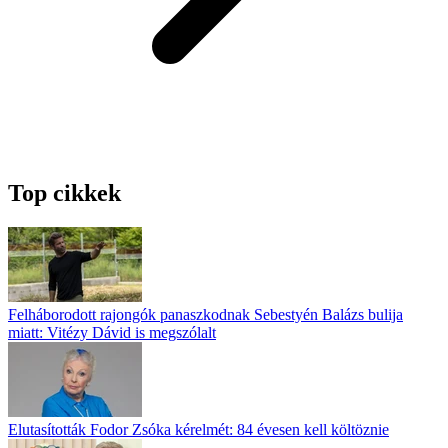
Top cikkek
Felháborodott rajongók panaszkodnak Sebestyén Balázs bulija
miatt: Vitézy Dávid is megszólalt
Elutasították Fodor Zsóka kérelmét: 84 évesen kell költöznie