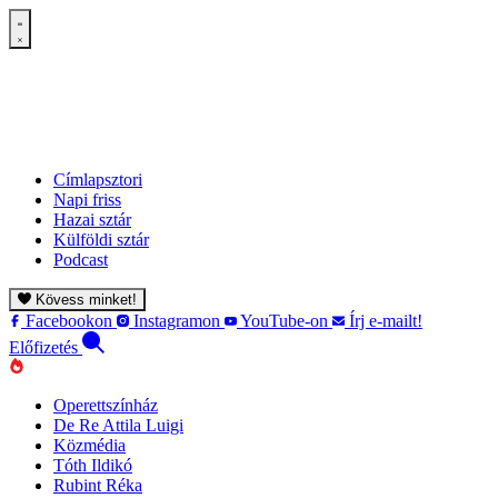
Címlapsztori
Napi friss
Hazai sztár
Külföldi sztár
Podcast
Kövess minket!
Facebookon
Instagramon
YouTube-on
Írj e-mailt!
Előfizetés
Operettszínház
De Re Attila Luigi
Közmédia
Tóth Ildikó
Rubint Réka