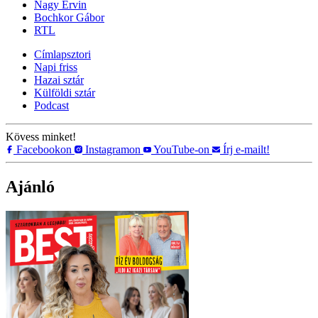
Nagy Ervin
Bochkor Gábor
RTL
Címlapsztori
Napi friss
Hazai sztár
Külföldi sztár
Podcast
Kövess minket!
Facebookon
Instagramon
YouTube-on
Írj e-mailt!
Ajánló