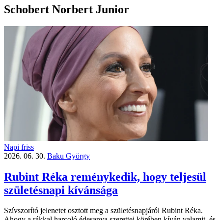
Schobert Norbert Junior
Napi friss
2026. 06. 30.
Baku György
Rubint Réka reménykedik, hogy teljesül
születésnapi kívánsága
Szívszorító jelenetet osztott meg a születésnapjáról Rubint Réka.
Ahogy a rákkal harcoló édesanya szerettei körében kíván valamit, és