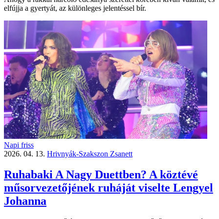
elfújja a gyertyát, az különleges jelentéssel bír.
Napi friss
2026. 04. 13.
Hrivnyák-Szakszon Zsanett
Ruhabaki A Nagy Duettben? A köztévé
műsorvezetőjének ruháját viselte Lengyel
Johanna