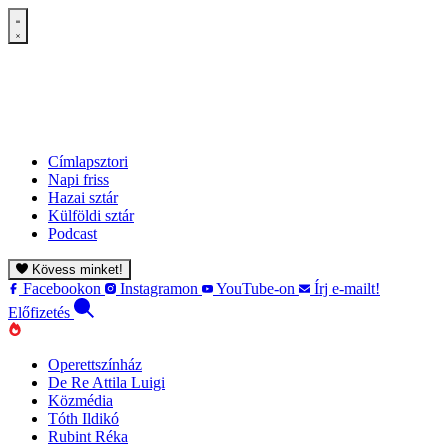
Címlapsztori
Napi friss
Hazai sztár
Külföldi sztár
Podcast
Kövess minket!
Facebookon
Instagramon
YouTube-on
Írj e-mailt!
Előfizetés
Operettszínház
De Re Attila Luigi
Közmédia
Tóth Ildikó
Rubint Réka