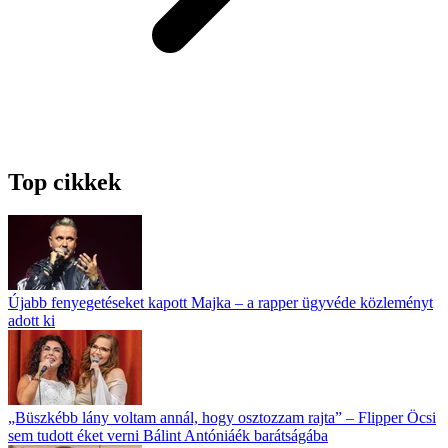
Top cikkek
Újabb fenyegetéseket kapott Majka – a rapper ügyvéde közleményt
adott ki
„Büszkébb lány voltam annál, hogy osztozzam rajta” – Flipper Öcsi
sem tudott éket verni Bálint Antóniáék barátságába