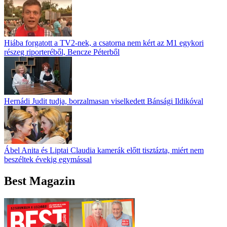
Hiába forgatott a TV2-nek, a csatorna nem kért az M1 egykori
részeg riporteréből, Bencze Péterből
Hernádi Judit tudja, borzalmasan viselkedett Bánsági Ildikóval
Ábel Anita és Liptai Claudia kamerák előtt tisztázta, miért nem
beszéltek évekig egymással
Best Magazin