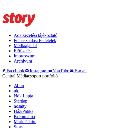
Adatkezelési tájékoztató
Felhasználási Feltételek
Médiaajánlat
Előfizetés
Impresszum
Archívum
Facebook
Instagram
YouTube
E-mail
Central Médiacsoport portfólió
24.hu
nlc
Nők Lapja
Startlap
nosalty
HáziPatika
Krémmánia
Marie Claire
Story