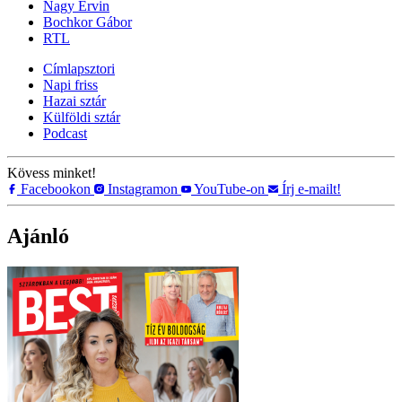
Nagy Ervin
Bochkor Gábor
RTL
Címlapsztori
Napi friss
Hazai sztár
Külföldi sztár
Podcast
Kövess minket!
Facebookon
Instagramon
YouTube-on
Írj e-mailt!
Ajánló