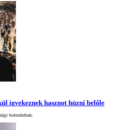
ül igyekeznek hasznot húzni belőle
anúgy bolondulnak.