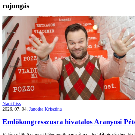
rajongás
Napi friss
2026. 07. 04.
Janotka Krisztina
Emlőkongresszusra hivatalos Aranyosi Pét
Valóra válik Aranyosi Péter egyik nagy álma – legalábbis részben biz