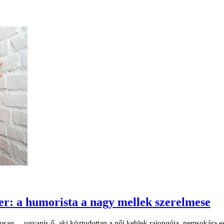
er: a humorista a nagy mellek szerelmese
tosan –, ugyanis ő, aki köztudottan a női keblek rajongója, nemsokára