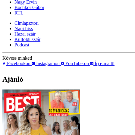
Nagy Ervin
Bochkor Gábor
RTL
Címlapsztori
Napi friss
Hazai sztár
Külföldi sztár
Podcast
Kövess minket!
Facebookon
Instagramon
YouTube-on
Írj e-mailt!
Ajánló