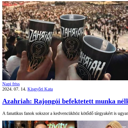
Napi friss
2024. 07. 14.
Kisgyőri Kata
Azahriah: Rajongói befektetett munka nélk
A fanatikus fanok sokszor a kedvencükhöz kötődő tárgyakért is ugy