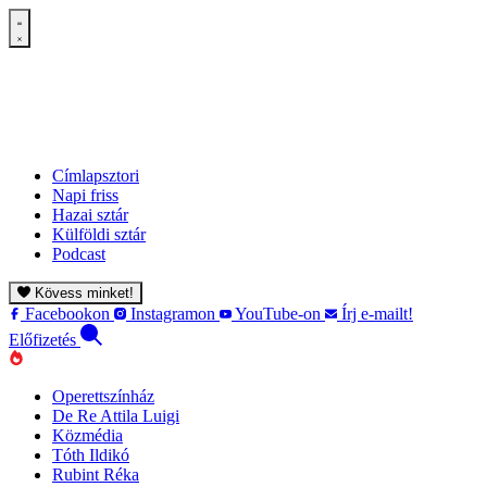
Címlapsztori
Napi friss
Hazai sztár
Külföldi sztár
Podcast
Kövess minket!
Facebookon
Instagramon
YouTube-on
Írj e-mailt!
Előfizetés
Operettszínház
De Re Attila Luigi
Közmédia
Tóth Ildikó
Rubint Réka