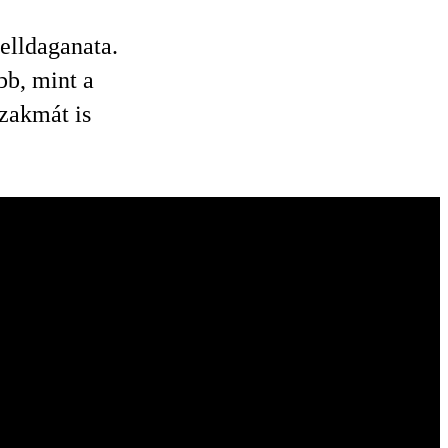
elldaganata.
bb, mint a
zakmát is