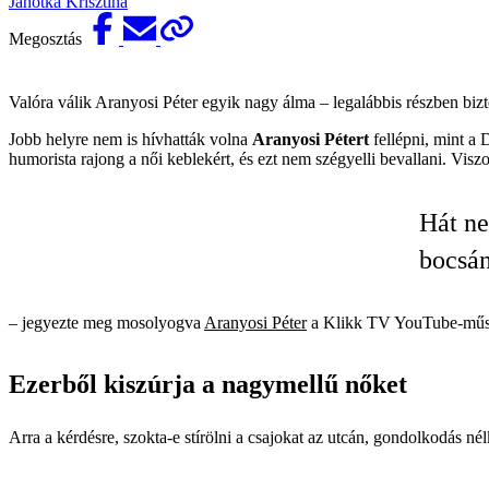
Janotka Krisztina
Megosztás
Valóra válik Aranyosi Péter egyik nagy álma – legalábbis részben biz
Jobb helyre nem is hívhatták volna
Aranyosi Pétert
fellépni, mint a 
humorista rajong a női keblekért, és ezt nem szégyelli bevallani. Viszo
Hát ne
bocsá
– jegyezte meg mosolyogva
Aranyosi Péter
a Klikk TV YouTube-műs
Ezerből kiszúrja a nagymellű nőket
Arra a kérdésre, szokta-e stírölni a csajokat az utcán, gondolkodás nél