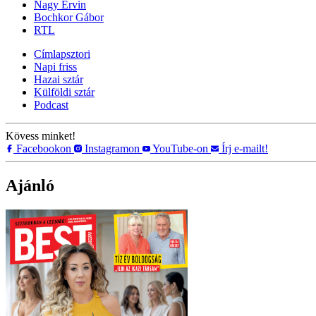
Nagy Ervin
Bochkor Gábor
RTL
Címlapsztori
Napi friss
Hazai sztár
Külföldi sztár
Podcast
Kövess minket!
Facebookon
Instagramon
YouTube-on
Írj e-mailt!
Ajánló