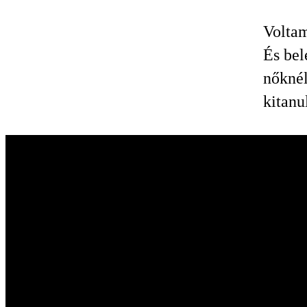
Voltam
És bel
nőknél
kitanu