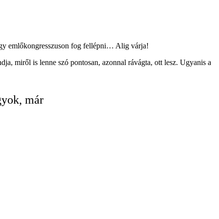
 egy emlőkongresszuson fog fellépni… Alig várja!
, miről is lenne szó pontosan, azonnal rávágta, ott lesz. Ugyanis a
gyok, már