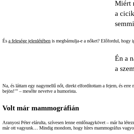
Miért 
a cici
semmi
És
a felesége jelenlétében
is megbámulja-e a nőket? Előfordul, hogy ige
Én a n
a sze
Na, és láttam egy nagymellű nőt, direkt elfordítottam a fejem, és e
bejön!’” – mesélte nevetve a humorista.
Volt már mammográfián
Aranyosi Péter elárulta, szívesen lenne emlőnagykövet – már ha léte
már ott vagyunk… Mindig mondom, hogy híres mammográfus vagyok ama