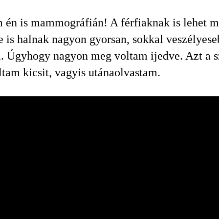
 én is mammográfián! A férfiaknak is lehet m
e is halnak nagyon gyorsan, sokkal veszélyese
. Úgyhogy nagyon meg voltam ijedve. Azt a s
ltam kicsit, vagyis utánaolvastam.