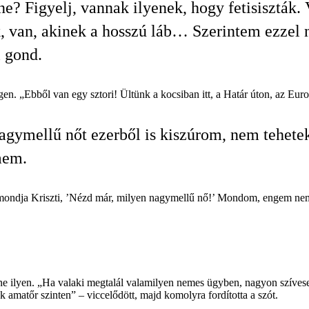
ne? Figyelj, vannak ilyenek, hogy fetisiszták.
k, van, akinek a hosszú láb… Szerintem ezzel 
 gond.
n. „Ebből van egy sztori! Ültünk a kocsiban itt, a Határ úton, az Europ
agymellű nőt ezerből is kiszúrom, nem tehetek
mem.
rre mondja Kriszti, ’Nézd már, milyen nagymellű nő!’ Mondom, engem n
zne ilyen. „Ha valaki megtalál valamilyen nemes ügyben, nagyon szívese
tőr szinten” – viccelődött, majd komolyra fordította a szót.