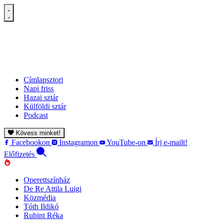
Címlapsztori
Napi friss
Hazai sztár
Külföldi sztár
Podcast
Kövess minket!
Facebookon
Instagramon
YouTube-on
Írj e-mailt!
Előfizetés
Operettszínház
De Re Attila Luigi
Közmédia
Tóth Ildikó
Rubint Réka