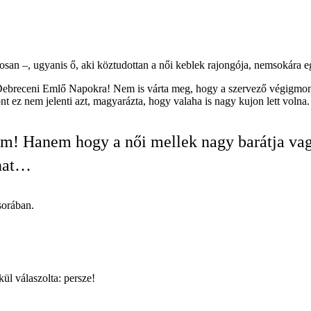
tosan –, ugyanis ő, aki köztudottan a női keblek rajongója, nemsokára
Debreceni Emlő Napokra! Nem is várta meg, hogy a szervező végigmondja
nt ez nem jelenti azt, magyarázta, hogy valaha is nagy kujon lett volna.
m! Hanem hogy a női mellek nagy barátja va
nat…
orában.
kül válaszolta: persze!