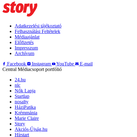
Adatkezelési tájékoztató
Felhasználási Feltételek
Médiaajánlat
Előfizetés
Impresszum
Archívum
Facebook
Instagram
YouTube
E-mail
Central Médiacsoport portfólió
24.hu
nlc
Nők Lapja
Startlap
nosalty
HáziPatika
Krémmánia
Marie Claire
Story
Akciós-Újság.hu
Hírstart