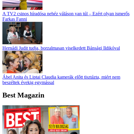
A TV2 csinos híradósa nehéz váláson van túl – Ezért olyan ismerős
Farkas Fanni
Hernádi Judit tudja, borzalmasan viselkedett Bánsági Ildikóval
Ábel Anita és Liptai Claudia kamerák előtt tisztázta, miért nem
beszéltek évekig egymással
Best Magazin