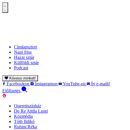
Címlapsztori
Napi friss
Hazai sztár
Külföldi sztár
Podcast
Kövess minket!
Facebookon
Instagramon
YouTube-on
Írj e-mailt!
Előfizetés
Operettszínház
De Re Attila Luigi
Közmédia
Tóth Ildikó
Rubint Réka