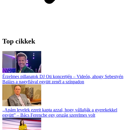
Top cikkek
Érzelmes pillanatok DJ Oti koncertjén – Videón, ahogy Sebestyén
Balázs a nagyfiával együtt zenél a színpadon
„Apám levelek ezreit kapta azzal, hogy vállalják a gyerekekkel
együtt” – Bács Ferencbe egy ország szerelmes volt