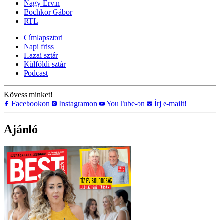
Nagy Ervin
Bochkor Gábor
RTL
Címlapsztori
Napi friss
Hazai sztár
Külföldi sztár
Podcast
Kövess minket!
Facebookon
Instagramon
YouTube-on
Írj e-mailt!
Ajánló