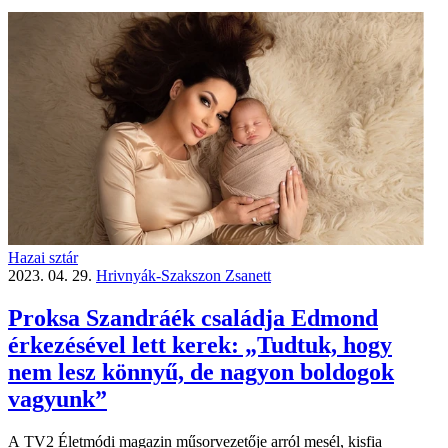
Hazai sztár
2023. 04. 29.
Hrivnyák-Szakszon Zsanett
Proksa Szandráék családja Edmond
érkezésével lett kerek: „Tudtuk, hogy
nem lesz könnyű, de nagyon boldogok
vagyunk”
A TV2 Életmódi magazin műsorvezetője arról mesél, kisfia