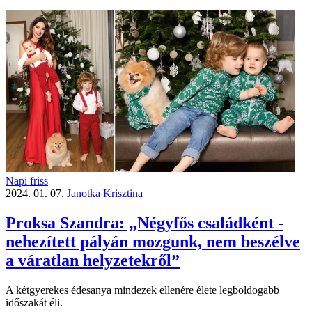
Napi friss
2024. 01. 07.
Janotka Krisztina
Proksa Szandra: „Négyfős családként ­
nehezített pályán mozgunk, nem beszélve
a váratlan helyzetekről”
A kétgyerekes édesanya mindezek ellenére élete legboldogabb
időszakát éli.