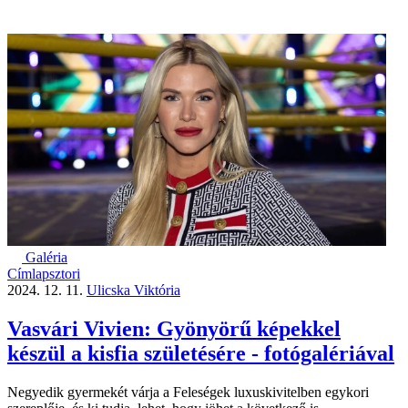
Galéria
Címlapsztori
2024. 12. 11.
Ulicska Viktória
Vasvári Vivien: Gyönyörű képekkel
készül a kisfia születésére - fotógalériával
Negyedik gyermekét várja a Feleségek luxuskivitelben egykori