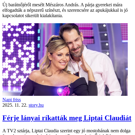
Új barátnőjéről mesélt Mészáros András. A párja gyerekei mára
elfogadták a népszerű színészt, és szerencsére az apukájukkal is jó
kapcsolatot sikerült kialakítania.
Napi friss
2025. 11. 22.
story.hu
Férje lányai ríkatták meg Liptai Claudiát
A TV2 sztárja, Liptai Claudia szerint egy jó mostohának nem dolga