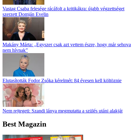
Vastag Csaba felesége rácáfolt a kritikákra: újabb végzettséget
szerzett Domján Evelin
Makány Márta: „Egyszer csak azt vettem észre, hogy már sehova
nem hívnak”
Elutasították Fodor Zsóka kérelmét: 84 évesen kell költöznie
Nem rejtegeti: Szandi lánya megmutatta a szülés utáni alakját
Best Magazin