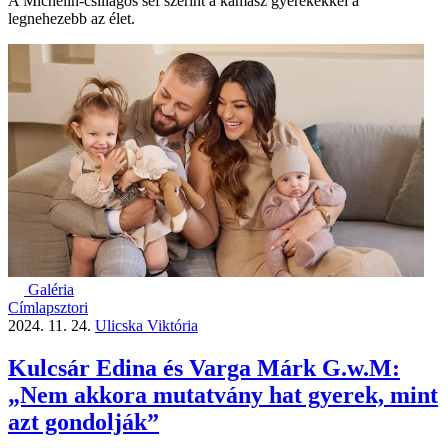
A Michelin-csillagos séf szerint a kamasz gyerekekkel a
legnehezebb az élet.
Galéria
Címlapsztori
2024. 11. 24.
Ulicska Viktória
Kulcsár Edina és Varga Márk G.w.M:
„Nem akkora mutatvány hat gyerek, mint
azt gondolják”