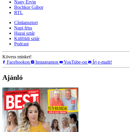
Nagy Ervin
Bochkor Gábor
RTL
Címlapsztori
Napi friss
Hazai sztár
Külföldi sztár
Podcast
Kövess minket!
Facebookon
Instagramon
YouTube-on
Írj e-mailt!
Ajánló