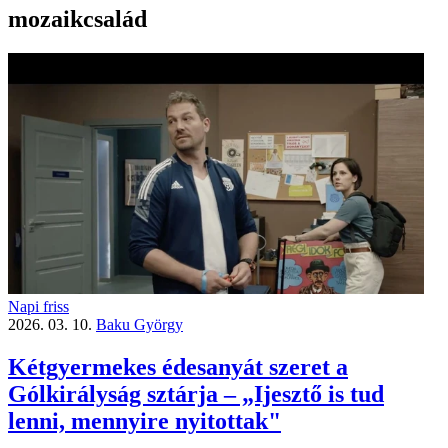
mozaikcsalád
Napi friss
2026. 03. 10.
Baku György
Kétgyermekes édesanyát szeret a
Gólkirályság sztárja – „Ijesztő is tud
lenni, mennyire nyitottak"