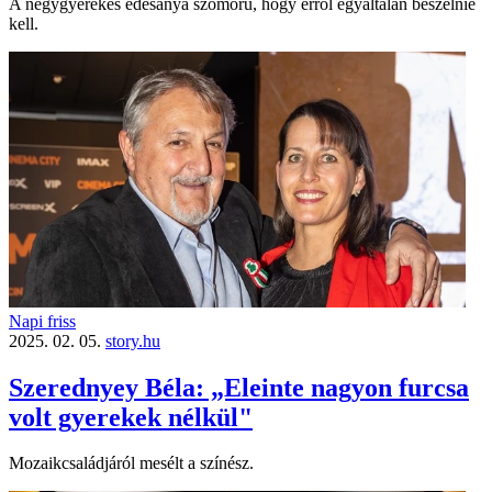
A négygyerekes édesanya szomorú, hogy erről egyáltalán beszélnie
kell.
Napi friss
2025. 02. 05.
story.hu
Szerednyey Béla: „Eleinte nagyon furcsa
volt gyerekek nélkül"
Mozaikcsaládjáról mesélt a színész.