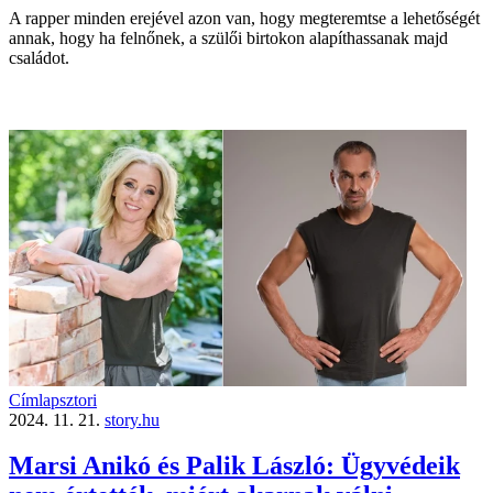
A rapper minden erejével azon van, hogy megteremtse a lehetőségét
annak, hogy ha felnőnek, a szülői birtokon alapíthassanak majd
családot.
Címlapsztori
2024. 11. 21.
story.hu
Marsi Anikó és Palik László: Ügyvédeik