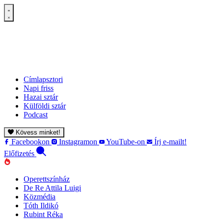
Címlapsztori
Napi friss
Hazai sztár
Külföldi sztár
Podcast
Kövess minket!
Facebookon
Instagramon
YouTube-on
Írj e-mailt!
Előfizetés
Operettszínház
De Re Attila Luigi
Közmédia
Tóth Ildikó
Rubint Réka