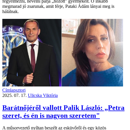
fegyelmezni, nevelni párja „hozott” gyermekeit. Ő inkább
megmarad jó zsarunak, amit férje, Pataki Ádám lányai meg is
hálálnak.
Címlapsztori
2025. 07. 17.
Ulicska Viktória
Barátnőjéről vallott Palik László: „Petra
szeret, és én is nagyon szeretem"
A műsorvezető nyíltan beszélt az esküvőről és egy közös