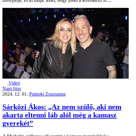
szereplője, és ki tudja, lehet, hogy jöhet a következő is....
Videó
Napi friss
2024. 12. 01.
Putnoki Zsuzsanna
Sárközi Ákos: „Az nem szülő, aki nem
akarta eltenni láb alól még a kamasz
gyerekét”