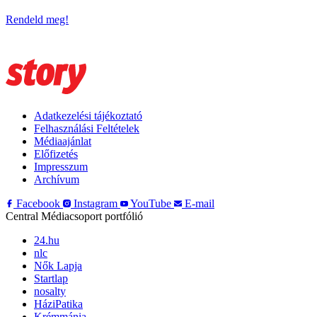
Rendeld meg!
Adatkezelési tájékoztató
Felhasználási Feltételek
Médiaajánlat
Előfizetés
Impresszum
Archívum
Facebook
Instagram
YouTube
E-mail
Central Médiacsoport portfólió
24.hu
nlc
Nők Lapja
Startlap
nosalty
HáziPatika
Krémmánia