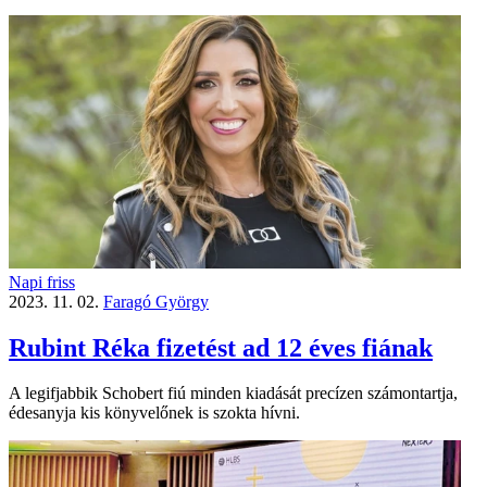
Napi friss
2023. 11. 02.
Faragó György
Rubint Réka fizetést ad 12 éves fiának
A legifjabbik Schobert fiú minden kiadását precízen számontartja,
édesanyja kis könyvelőnek is szokta hívni.