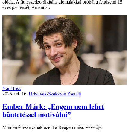
oldala. A fitneszedző digitális álomalakkal próbálja feltüzelni 15
éves páciensét, Amandát.
Napi friss
2025. 04. 16.
Hrivnyák-Szakszon Zsanett
Ember Márk: „Engem nem lehet
büntetéssel motiválni”
Minden édesanyának üzent a Reggeli műsorvezetője.