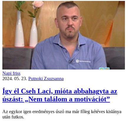
Napi friss
2024. 05. 23.
Putnoki Zsuzsanna
Így él Cseh Laci, mióta abbahagyta az
úszást: „Nem találom a motivációt”
Az egykor igen eredményes úszó ma már főleg kétéves kislánya
után futkos.