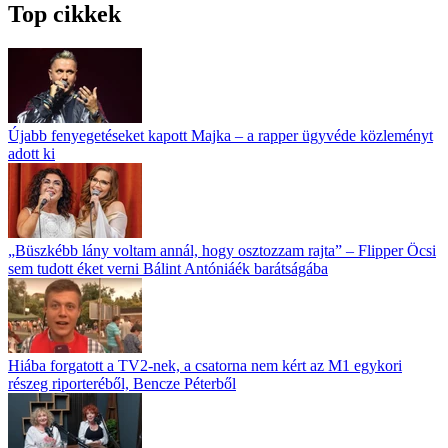
Top cikkek
Újabb fenyegetéseket kapott Majka – a rapper ügyvéde közleményt
adott ki
„Büszkébb lány voltam annál, hogy osztozzam rajta” – Flipper Öcsi
sem tudott éket verni Bálint Antóniáék barátságába
Hiába forgatott a TV2-nek, a csatorna nem kért az M1 egykori
részeg riporteréből, Bencze Péterből