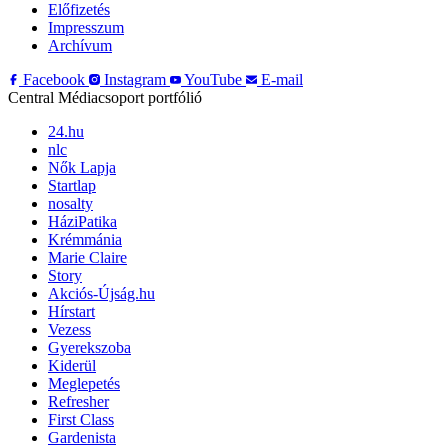
Előfizetés
Impresszum
Archívum
Facebook
Instagram
YouTube
E-mail
Central Médiacsoport portfólió
24.hu
nlc
Nők Lapja
Startlap
nosalty
HáziPatika
Krémmánia
Marie Claire
Story
Akciós-Újság.hu
Hírstart
Vezess
Gyerekszoba
Kiderül
Meglepetés
Refresher
First Class
Gardenista