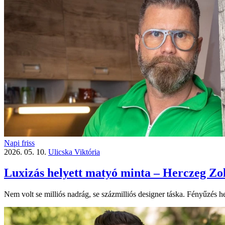
Napi friss
2026. 05. 10.
Ulicska Viktória
Luxizás helyett matyó minta – Herczeg Zolt
Nem volt se milliós nadrág, se százmilliós designer táska. Fényűzés