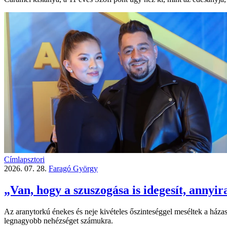
Címlapsztori
2026. 07. 28.
Faragó György
„Van, hogy a szuszogása is idegesít, annyir
Az aranytorkú énekes és neje kivételes őszinteséggel meséltek a házass
legnagyobb nehézséget számukra.