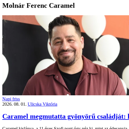
Molnár Ferenc Caramel
Napi friss
2026. 08. 01.
Ulicska Viktória
Caramel megmutatta gyönyörű családját: ki
Caramel kislánya, a 11 éves Szofi pont úgy néz ki, mint az édesanyja, 