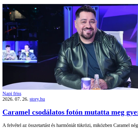
Napi friss
2026. 07. 26.
story.hu
Caramel csodálatos fotón mutatta meg gyer
A felvétel az összetartást és harmóniát tükrözi, miközben Caramel négy