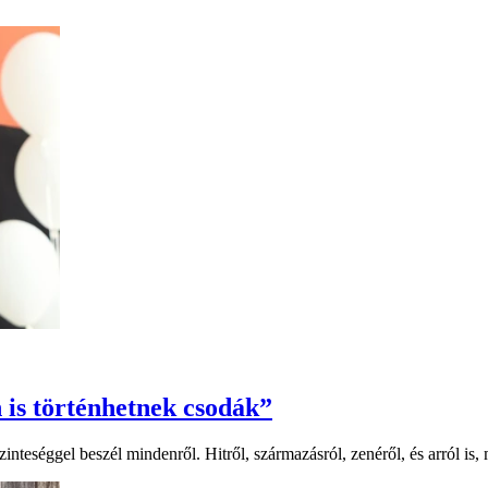
 is történhetnek csodák”
teséggel beszél mindenről. Hitről, származásról, zenéről, és arról is, m