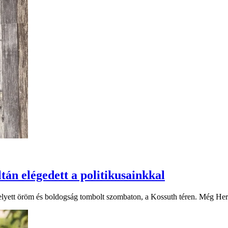
án elégedett a politikusainkkal
 helyett öröm és boldogság tombolt szombaton, a Kossuth téren. Még He