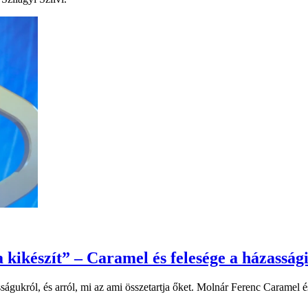
a kikészít” – Caramel és felesége a házassági
águkról, és arról, mi az ami összetartja őket. Molnár Ferenc Caramel és