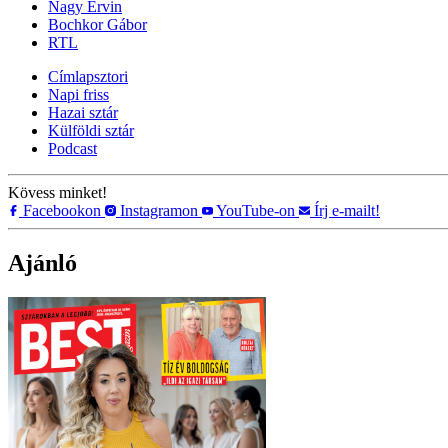
Nagy Ervin
Bochkor Gábor
RTL
Címlapsztori
Napi friss
Hazai sztár
Külföldi sztár
Podcast
Kövess minket!
Facebookon
Instagramon
YouTube-on
Írj e-mailt!
Ajánló