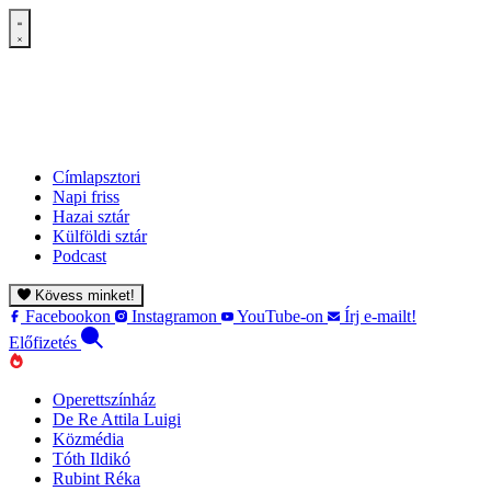
Címlapsztori
Napi friss
Hazai sztár
Külföldi sztár
Podcast
Kövess minket!
Facebookon
Instagramon
YouTube-on
Írj e-mailt!
Előfizetés
Operettszínház
De Re Attila Luigi
Közmédia
Tóth Ildikó
Rubint Réka