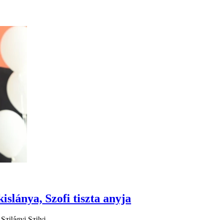
slánya, Szofi tiszta anyja
Szilágyi Szilvi.