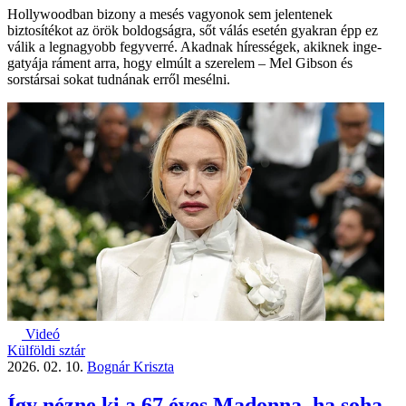
Hollywoodban bizony a mesés vagyonok sem jelentenek
biztosítékot az örök boldogságra, sőt válás esetén gyakran épp ez
válik a legnagyobb fegyverré. Akadnak hírességek, akiknek inge-
gatyája ráment arra, hogy elmúlt a szerelem – Mel Gibson és
sorstársai sokat tudnának erről mesélni.
Videó
Külföldi sztár
2026. 02. 10.
Bognár Kriszta
Így nézne ki a 67 éves Madonna, ha soha