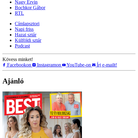
Nagy Ervin
Bochkor Gábor
RTL
Címlapsztori
Napi friss
Hazai sztár
Külföldi sztár
Podcast
Kövess minket!
Facebookon
Instagramon
YouTube-on
Írj e-mailt!
Ajánló