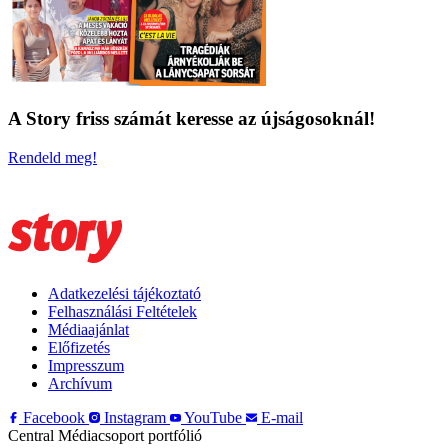
A Story friss számát keresse az újságosoknál!
Rendeld meg!
Adatkezelési tájékoztató
Felhasználási Feltételek
Médiaajánlat
Előfizetés
Impresszum
Archívum
Facebook
Instagram
YouTube
E-mail
Central Médiacsoport portfólió