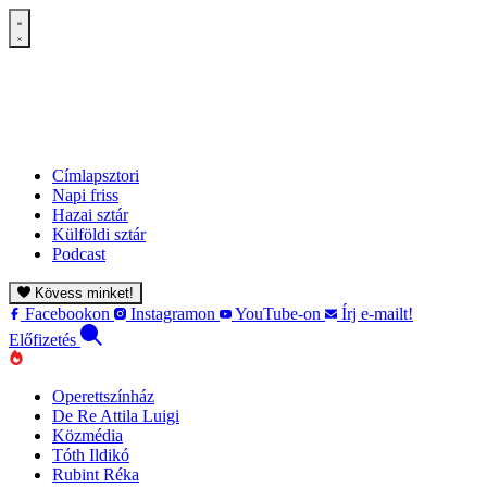
Címlapsztori
Napi friss
Hazai sztár
Külföldi sztár
Podcast
Kövess minket!
Facebookon
Instagramon
YouTube-on
Írj e-mailt!
Előfizetés
Operettszínház
De Re Attila Luigi
Közmédia
Tóth Ildikó
Rubint Réka