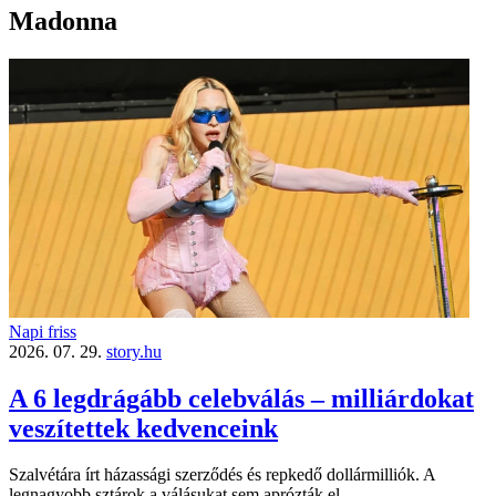
Madonna
Napi friss
2026. 07. 29.
story.hu
A 6 legdrágább celebválás – milliárdokat
veszítettek kedvenceink
Szalvétára írt házassági szerződés és repkedő dollármilliók. A
legnagyobb sztárok a válásukat sem aprózták el.