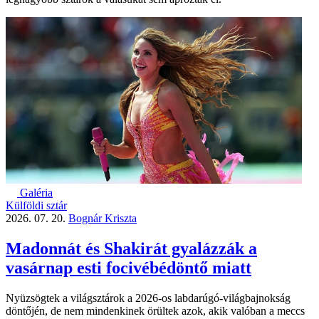
Galéria
Külföldi sztár
2026. 07. 20.
Bognár Kriszta
Madonnát és Shakirát gyalázzák a
vasárnap esti focivébédöntő miatt
Nyüzsögtek a világsztárok a 2026-os labdarúgó-világbajnokság
döntőjén, de nem mindenkinek örültek azok, akik valóban a meccs