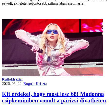
és volt, aki élete legfontosabb pillanatában esett hasra.
Külföldi sztár
2026. 06. 24.
Bognár Kriszta
Kit érdekel, hogy most lesz 68! Madonna
csipkeminiben vonult a párizsi divathéten