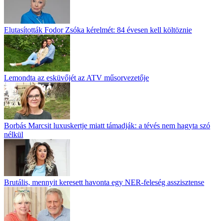
Elutasították Fodor Zsóka kérelmét: 84 évesen kell költöznie
Lemondta az esküvőjét az ATV műsorvezetője
Borbás Marcsit luxuskertje miatt támadják: a tévés nem hagyta szó
nélkül
Brutális, mennyit keresett havonta egy NER-feleség asszisztense