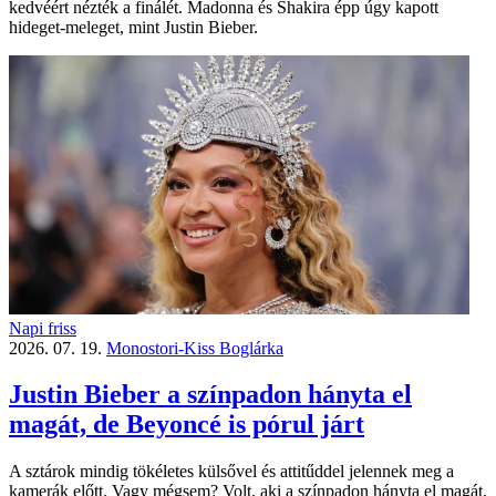
kedvéért nézték a finálét. Madonna és Shakira épp úgy kapott
hideget-meleget, mint Justin Bieber.
Napi friss
2026. 07. 19.
Monostori-Kiss Boglárka
Justin Bieber a színpadon hányta el
magát, de Beyoncé is pórul járt
A sztárok mindig tökéletes külsővel és attitűddel jelennek meg a
kamerák előtt. Vagy mégsem? Volt, aki a színpadon hányta el magát,