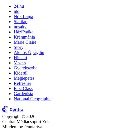
24.hu
nlc
Nők Lapja
Startlap
nosalty
HáziPatika
Krémmánia
Marie Claire
Story
Akciós-Újság.hu
Hírstart
Vezess
Gyerekszoba
Kiderül
Meglepetés
Refresher
First Class
Gardenista
National Geographic
Copyright © 2026
Central Médiacsoport Zrt.
Minden jog fenntartva