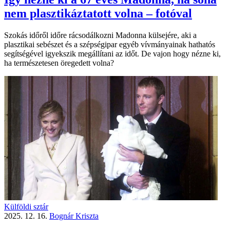
nem plasztikáztatott volna – fotóval
Szokás időről időre rácsodálkozni Madonna külsejére, aki a
plasztikai sebészet és a szépségipar egyéb vívmányainak hathatós
segítségével igyekszik megállítani az időt. De vajon hogy nézne ki,
ha természetesen öregedett volna?
Külföldi sztár
2025. 12. 16.
Bognár Kriszta