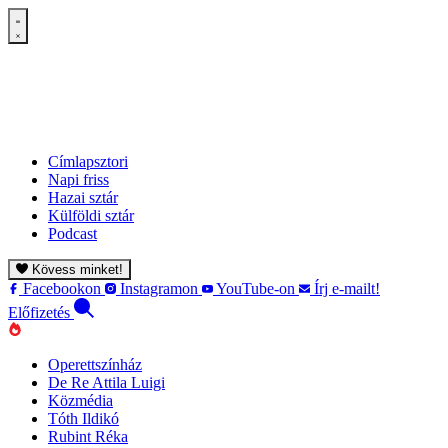
Címlapsztori
Napi friss
Hazai sztár
Külföldi sztár
Podcast
Kövess minket!
Facebookon
Instagramon
YouTube-on
Írj e-mailt!
Előfizetés
Operettszínház
De Re Attila Luigi
Közmédia
Tóth Ildikó
Rubint Réka