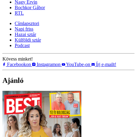
Nagy Ervin
Bochkor Gábor
RTL
Címlapsztori
Napi friss
Hazai sztár
Külföldi sztár
Podcast
Kövess minket!
Facebookon
Instagramon
YouTube-on
Írj e-mailt!
Ajánló