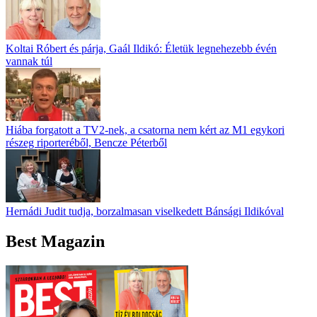
Koltai Róbert és párja, Gaál Ildikó: Életük legnehezebb évén
vannak túl
Hiába forgatott a TV2-nek, a csatorna nem kért az M1 egykori
részeg riporteréből, Bencze Péterből
Hernádi Judit tudja, borzalmasan viselkedett Bánsági Ildikóval
Best Magazin