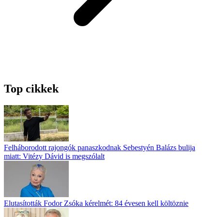
Top cikkek
Felháborodott rajongók panaszkodnak Sebestyén Balázs bulija
miatt: Vitézy Dávid is megszólalt
Elutasították Fodor Zsóka kérelmét: 84 évesen kell költöznie