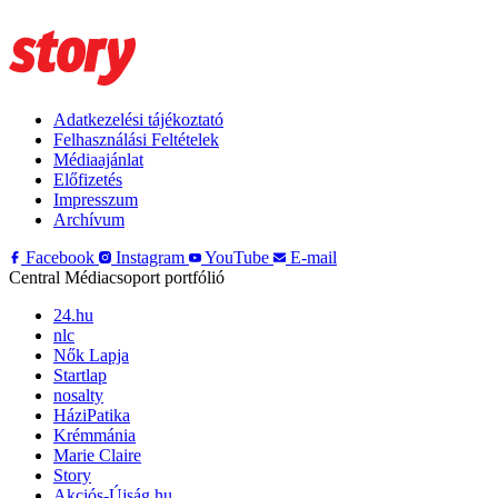
Adatkezelési tájékoztató
Felhasználási Feltételek
Médiaajánlat
Előfizetés
Impresszum
Archívum
Facebook
Instagram
YouTube
E-mail
Central Médiacsoport portfólió
24.hu
nlc
Nők Lapja
Startlap
nosalty
HáziPatika
Krémmánia
Marie Claire
Story
Akciós-Újság.hu