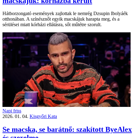
macskájuk: kórházba került
Hátborzongató események zajlottak le nemrég Dzsupin Ibolyáék
otthonában. A színésznőt egyik macskájuk harapta meg, és a
sérülései miatt kórházi ellátásra, sőt műtétre szorult.
Napi friss
2026. 01. 04.
Kisgyőri Kata
Se macska, se barátnő: szakított ByeAlex
és szerelme