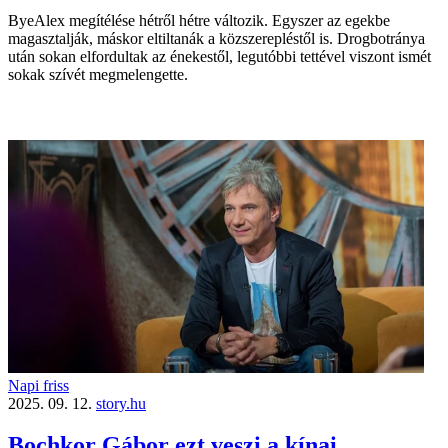
ByeAlex megítélése hétről hétre változik. Egyszer az egekbe
magasztalják, máskor eltiltanák a közszerepléstől is. Drogbotránya
után sokan elfordultak az énekestől, legutóbbi tettével viszont ismét
sokak szívét megmelengette.
Napi friss
2025. 09. 12.
story.hu
Bochkor Gábor ezt veszi a kínai