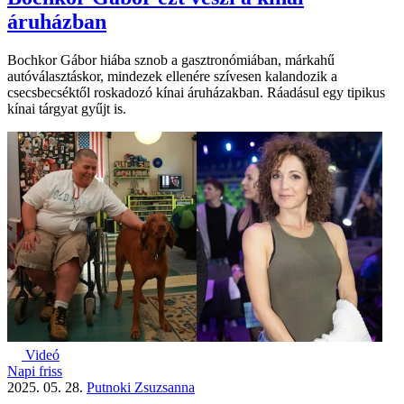
áruházban
Bochkor Gábor hiába sznob a gasztronómiában, márkahű
autóválasztáskor, mindezek ellenére szívesen kalandozik a
csecsbecséktől roskadozó kínai áruházakban. Ráadásul egy tipikus
kínai tárgyat gyűjt is.
Videó
Napi friss
2025. 05. 28.
Putnoki Zsuzsanna