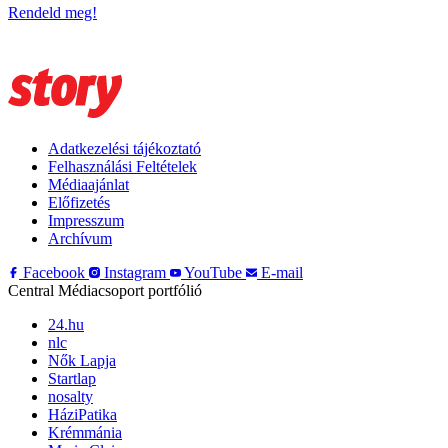
Rendeld meg!
Adatkezelési tájékoztató
Felhasználási Feltételek
Médiaajánlat
Előfizetés
Impresszum
Archívum
Facebook
Instagram
YouTube
E-mail
Central Médiacsoport portfólió
24.hu
nlc
Nők Lapja
Startlap
nosalty
HáziPatika
Krémmánia