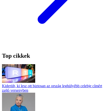
Top cikkek
Kiderült, ki lesz ott biztosan az ország leghülyébb celebje címért
zajló versenyben