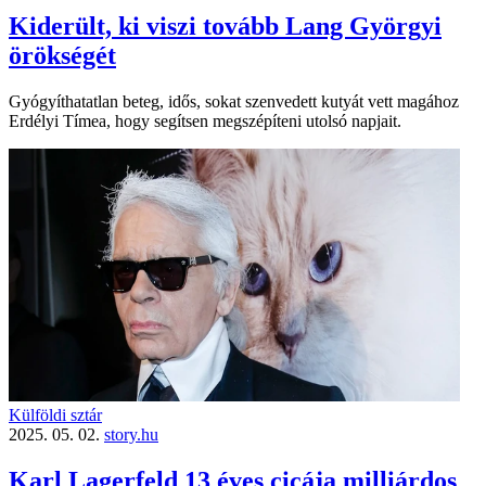
Kiderült, ki viszi tovább Lang Györgyi
örökségét
Gyógyíthatatlan beteg, idős, sokat szenvedett kutyát vett magához
Erdélyi Tímea, hogy segítsen megszépíteni utolsó napjait.
Külföldi sztár
2025. 05. 02.
story.hu
Karl Lagerfeld 13 éves cicája milliárdos