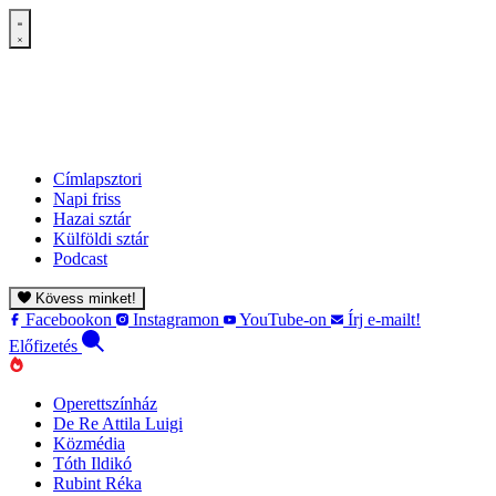
Címlapsztori
Napi friss
Hazai sztár
Külföldi sztár
Podcast
Kövess minket!
Facebookon
Instagramon
YouTube-on
Írj e-mailt!
Előfizetés
Operettszínház
De Re Attila Luigi
Közmédia
Tóth Ildikó
Rubint Réka