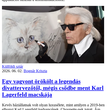
Külföldi sztár
2026. 06. 02.
Bognár Kriszta
Egy vagyont örökölt a legendás
divattervezőtől, mégis csődbe ment Karl
Lagerfeld macskája
Kevés háziállatnak volt olyan luxusélete, mint amilyen a 2019-ben
elhunyt Karl Lagerfeld kedvencének, Choupette-nek jutott. Ám