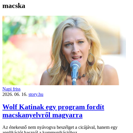
macska
Napi friss
2026. 06. 16.
story.hu
Wolf Katinak egy program fordít
macskanyelvről magyarra
Az énekesnő nem nyávogva beszélget a cicájával, hanem egy
applikációt használ a kommunikációhoz.