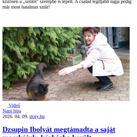
közösen a „szülői” szerepbe is lépett. A család legifjabb tagja pedig
már most hatalmas sztár!
Videó
Napi friss
2026. 04. 09.
story.hu
Dzsupin Ibolyát megtámadta a saját