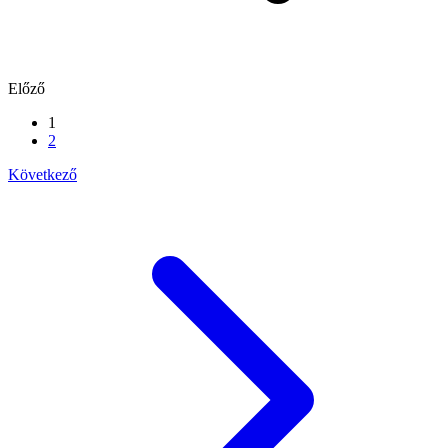
Előző
1
2
Következő