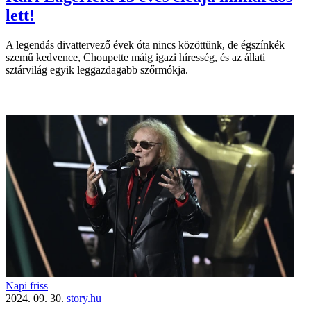
lett!
A legendás divat­tervező évek óta nincs közöttünk, de égszínkék
szemű kedvence, Choupette máig igazi híresség, és az állati
sztárvilág egyik leggazdagabb szőrmókja.
Napi friss
2024. 09. 30.
story.hu