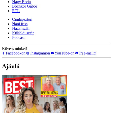
Nagy Ervin
Bochkor Gábor
RTL
Címlapsztori
Napi friss
Hazai sztár
Külföldi sztár
Podcast
Kövess minket!
Facebookon
Instagramon
YouTube-on
Írj e-mailt!
Ajánló