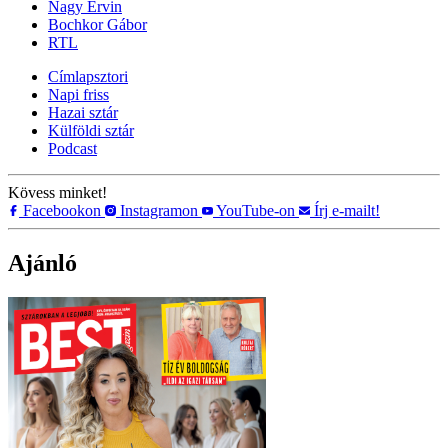
Nagy Ervin
Bochkor Gábor
RTL
Címlapsztori
Napi friss
Hazai sztár
Külföldi sztár
Podcast
Kövess minket!
Facebookon
Instagramon
YouTube-on
Írj e-mailt!
Ajánló