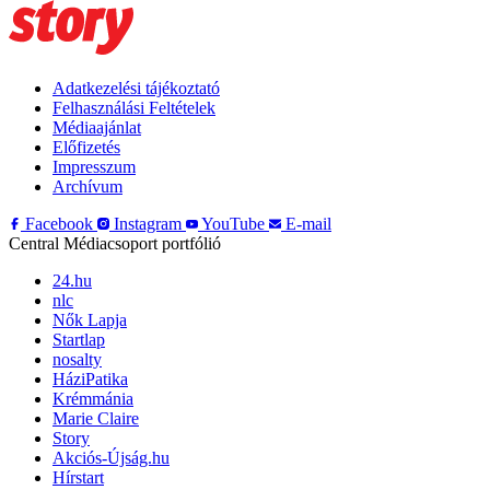
Adatkezelési tájékoztató
Felhasználási Feltételek
Médiaajánlat
Előfizetés
Impresszum
Archívum
Facebook
Instagram
YouTube
E-mail
Central Médiacsoport portfólió
24.hu
nlc
Nők Lapja
Startlap
nosalty
HáziPatika
Krémmánia
Marie Claire
Story
Akciós-Újság.hu
Hírstart