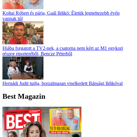
Koltai Róbert és párja, Gaál Ildikó: Életük legnehezebb évén
vannak túl
Hiába forgatott a TV2-nek, a csatorna nem kért az M1 egykori
részeg riporteréből, Bencze Péterből
Hernádi Judit tudja, borzalmasan viselkedett Bánsági Ildikóval
Best Magazin