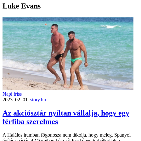
Luke Evans
Napi friss
2023. 02. 01.
story.hu
Az akciósztár nyíltan vállalja, hogy egy
férfiba szerelmes
A Halálos iramban főgonosza nem titkolja, hogy meleg. Spanyol
építész párjával Miamiban két szál fecskében turbélkoltak a