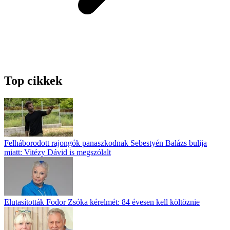
Top cikkek
Felháborodott rajongók panaszkodnak Sebestyén Balázs bulija
miatt: Vitézy Dávid is megszólalt
Elutasították Fodor Zsóka kérelmét: 84 évesen kell költöznie