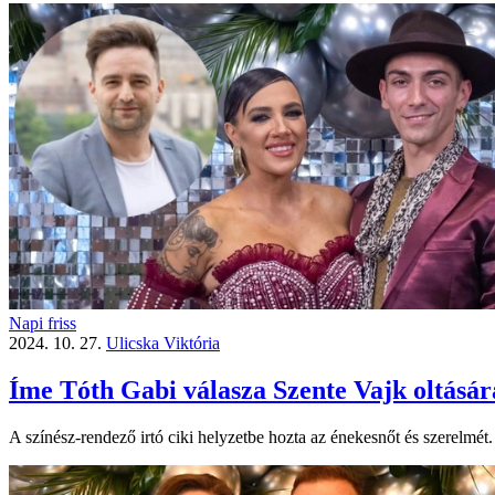
Napi friss
2024. 10. 27.
Ulicska Viktória
Íme Tóth Gabi válasza Szente Vajk oltásár
A színész-rendező irtó ciki helyzetbe hozta az énekesnőt és szerelmét.