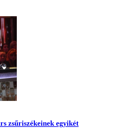
rs zsűriszékeinek egyikét