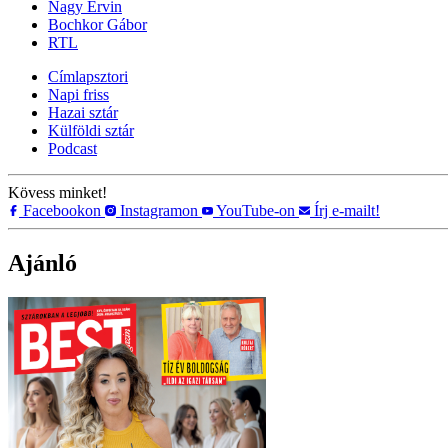
Nagy Ervin
Bochkor Gábor
RTL
Címlapsztori
Napi friss
Hazai sztár
Külföldi sztár
Podcast
Kövess minket!
Facebookon
Instagramon
YouTube-on
Írj e-mailt!
Ajánló