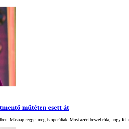
tmentő műtéten esett át
ben. Másnap reggel meg is operálták. Most azért beszél róla, hogy felhí