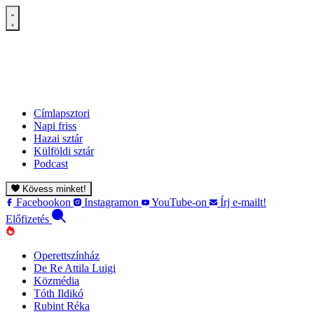
Címlapsztori
Napi friss
Hazai sztár
Külföldi sztár
Podcast
Kövess minket!
Facebookon
Instagramon
YouTube-on
Írj e-mailt!
Előfizetés
Operettszínház
De Re Attila Luigi
Közmédia
Tóth Ildikó
Rubint Réka