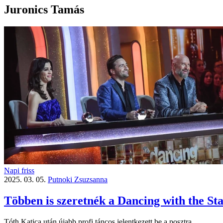
Juronics Tamás
Napi friss
2025. 03. 05.
Putnoki Zsuzsanna
Többen is szeretnék a Dancing with the Sta
Tóth Katica után újabb profi táncos jelentkezett be a posztra.