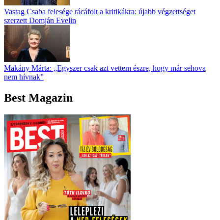
Vastag Csaba felesége rácáfolt a kritikákra: újabb végzettséget
szerzett Domján Evelin
Makány Márta: „Egyszer csak azt vettem észre, hogy már sehova
nem hívnak”
Best Magazin