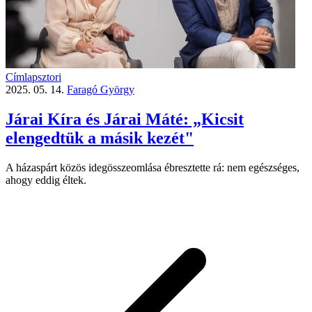
Címlapsztori
2025. 05. 14.
Faragó György
Járai Kíra és Járai Máté: „Kicsit
elengedtük a másik kezét"
A házaspárt közös idegösszeomlása ébresztette rá: nem egészséges,
ahogy eddig éltek.