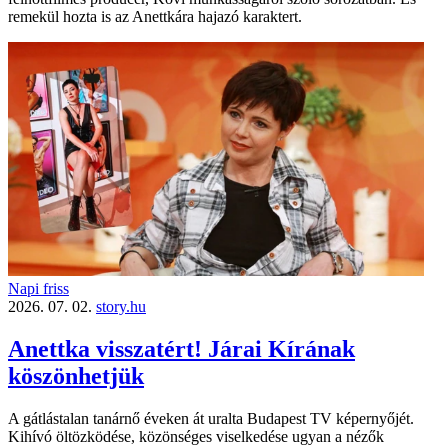
remekül hozta is az Anettkára hajazó karaktert.
Napi friss
2026. 07. 02.
story.hu
Anettka visszatért! Járai Kírának
köszönhetjük
A gátlástalan tanárnő éveken át uralta Budapest TV képernyőjét.
Kihívó öltözködése, közönséges viselkedése ugyan a nézők