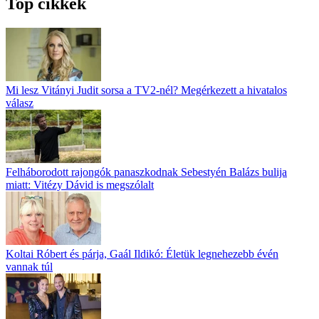
Top cikkek
Mi lesz Vitányi Judit sorsa a TV2-nél? Megérkezett a hivatalos
válasz
Felháborodott rajongók panaszkodnak Sebestyén Balázs bulija
miatt: Vitézy Dávid is megszólalt
Koltai Róbert és párja, Gaál Ildikó: Életük legnehezebb évén
vannak túl