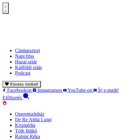
Címlapsztori
Napi friss
Hazai sztár
Külföldi sztár
Podcast
Kövess minket!
Facebookon
Instagramon
YouTube-on
Írj e-mailt!
Előfizetés
Operettszínház
De Re Attila Luigi
Közmédia
Tóth Ildikó
Rubint Réka