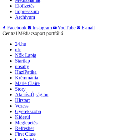
Médiaajánlat
Előfizetés
Impresszum
Archívum
Facebook
Instagram
YouTube
E-mail
Central Médiacsoport portfólió
24.hu
nlc
Nők Lapja
Startlap
nosalty
HáziPatika
Krémmánia
Marie Claire
Story
Akciós-Újság.hu
Hírstart
Vezess
Gyerekszoba
Kiderül
Meglepetés
Refresher
First Class
Gardenista