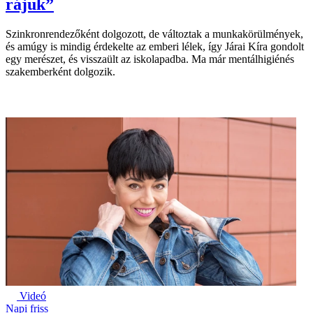
rájuk”
Szinkronrendezőként dolgozott, de változtak a munkakörülmények,
és amúgy is mindig érdekelte az emberi lélek, így Járai Kíra gondolt
egy merészet, és visszaült az iskolapadba. Ma már mentálhigiénés
szakemberként dolgozik.
Videó
Napi friss