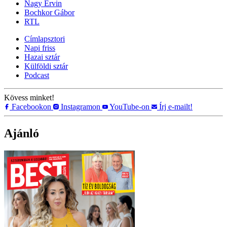
Nagy Ervin
Bochkor Gábor
RTL
Címlapsztori
Napi friss
Hazai sztár
Külföldi sztár
Podcast
Kövess minket!
Facebookon
Instagramon
YouTube-on
Írj e-mailt!
Ajánló