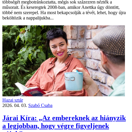
többségét megbotránkoztatta, mégis sok százezren nézték a
műsorait. És keseregtek 2008-ban, amikor Anettka úgy döntött,
többé nem szerepel. Ha most bekapcsolják a tévét, lehet, hogy újra
beköltözik a nappalijukba...
Hazai sztár
2026. 04. 03.
Szabó Csaba
Járai Kíra: „Az embereknek az hiányzik
a legjobban, hogy végre figyeljenek