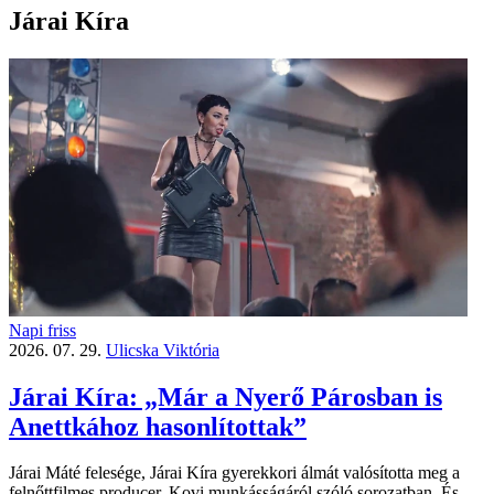
Járai Kíra
Napi friss
2026. 07. 29.
Ulicska Viktória
Járai Kíra: „Már a Nyerő Párosban is
Anettkához hasonlítottak”
Járai Máté felesége, Járai Kíra gyerekkori álmát valósította meg a
felnőttfilmes producer, Kovi munkásságáról szóló sorozatban. És