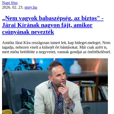
Napi friss
2026. 02. 23.
story.hu
„Nem vagyok babaszépség, az biztos" -
Járai Kírának nagyon fájt, amikor
csúnyának nevezték
Amióta Járai Kíra országosan ismert lett, kap hideget-meleget. Nem
tagadja, nehezen viseli a külsejét ért bántásokat. Már csak azért is,
mert mióta betöltötte a negyvenet, vannak gondjai az önértékeléssel.