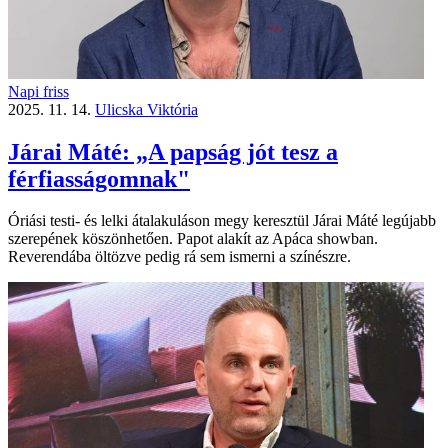
Napi friss
2025. 11. 14.
Ulicska Viktória
Járai Máté: „A papság jót tesz a
férfiasságomnak"
Óriási testi- és lelki átalakuláson megy keresztül Járai Máté legújabb
szerepének köszönhetően. Papot alakít az Apáca showban.
Reverendába öltözve pedig rá sem ismerni a színészre.