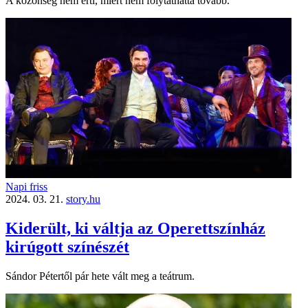
A közönség nem érti, miért nem folytathatta tovább.
Napi friss
2024. 03. 21.
story.hu
Kiderült, ki váltja az Operettszínház
kirúgott színészét
Sándor Pétertől pár hete vált meg a teátrum.