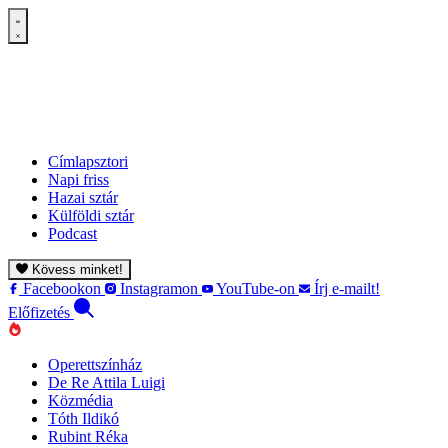
Címlapsztori
Napi friss
Hazai sztár
Külföldi sztár
Podcast
Kövess minket!
Facebookon
Instagramon
YouTube-on
Írj e-mailt!
Előfizetés
Operettszínház
De Re Attila Luigi
Közmédia
Tóth Ildikó
Rubint Réka