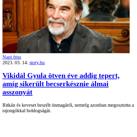
Napi friss
2023. 03. 14.
story.hu
Vikidál Gyula ötven éve addig tepert,
amíg sikerült becserkésznie álmai
asszonyát
Ritkán és keveset beszélt önmagáról, nemrég azonban megosztotta a
rajongókkal boldogságát.