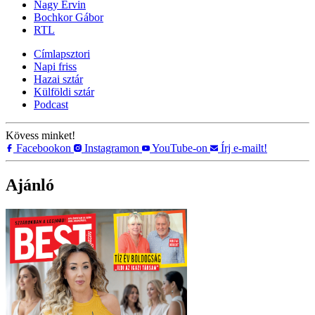
Nagy Ervin
Bochkor Gábor
RTL
Címlapsztori
Napi friss
Hazai sztár
Külföldi sztár
Podcast
Kövess minket!
Facebookon
Instagramon
YouTube-on
Írj e-mailt!
Ajánló