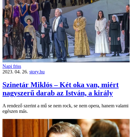
Napi friss
2023. 04. 26.
story.hu
Szinetár Miklós – Két oka van, miért
nagyszerű darab az István, a király
A rendező szerint a mű se nem rock, se nem opera, hanem valami
egészen más.