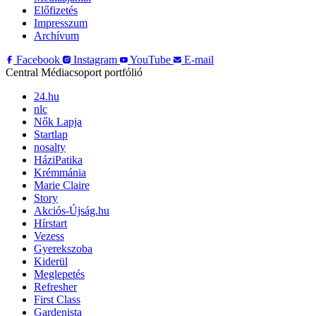
Előfizetés
Impresszum
Archívum
Facebook
Instagram
YouTube
E-mail
Central Médiacsoport portfólió
24.hu
nlc
Nők Lapja
Startlap
nosalty
HáziPatika
Krémmánia
Marie Claire
Story
Akciós-Újság.hu
Hírstart
Vezess
Gyerekszoba
Kiderül
Meglepetés
Refresher
First Class
Gardenista