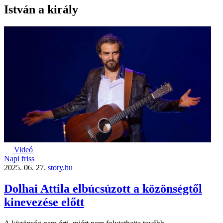
István a király
Videó
Napi friss
2025. 06. 27.
story.hu
Dolhai Attila elbúcsúzott a közönségtől
kinevezése előtt