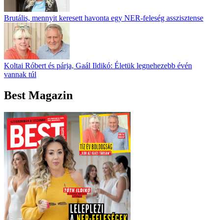
Brutális, mennyit keresett havonta egy NER-feleség asszisztense
Koltai Róbert és párja, Gaál Ildikó: Életük legnehezebb évén
vannak túl
Best Magazin