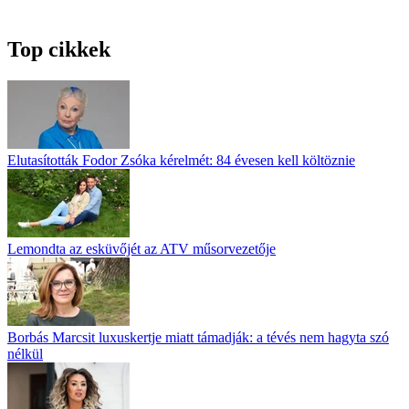
Top cikkek
Elutasították Fodor Zsóka kérelmét: 84 évesen kell költöznie
Lemondta az esküvőjét az ATV műsorvezetője
Borbás Marcsit luxuskertje miatt támadják: a tévés nem hagyta szó
nélkül