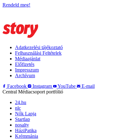
Rendeld meg!
Adatkezelési tájékoztató
Felhasználási Feltételek
Médiaajánlat
Előfizetés
Impresszum
Archívum
Facebook
Instagram
YouTube
E-mail
Central Médiacsoport portfólió
24.hu
nlc
Nők Lapja
Startlap
nosalty
HáziPatika
Krémmánia