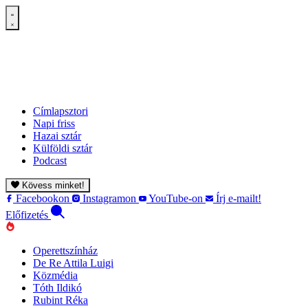
Címlapsztori
Napi friss
Hazai sztár
Külföldi sztár
Podcast
Kövess minket!
Facebookon
Instagramon
YouTube-on
Írj e-mailt!
Előfizetés
Operettszínház
De Re Attila Luigi
Közmédia
Tóth Ildikó
Rubint Réka