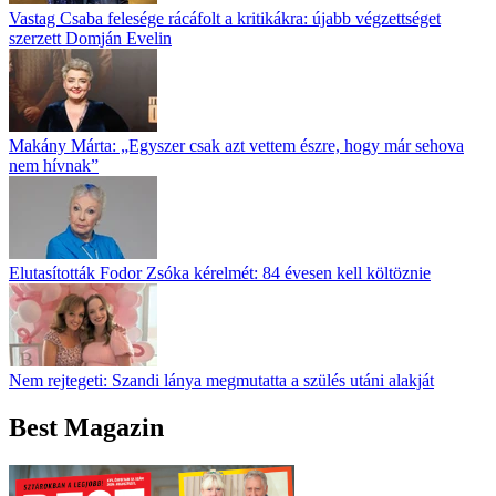
Vastag Csaba felesége rácáfolt a kritikákra: újabb végzettséget
szerzett Domján Evelin
Makány Márta: „Egyszer csak azt vettem észre, hogy már sehova
nem hívnak”
Elutasították Fodor Zsóka kérelmét: 84 évesen kell költöznie
Nem rejtegeti: Szandi lánya megmutatta a szülés utáni alakját
Best Magazin