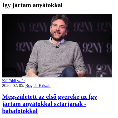
Így jártam anyátokkal
Külföldi sztár
2026. 02. 05.
Bognár Kriszta
Megszületett az első gyereke az Így
jártam anyátokkal sztárjának -
babafotókkal