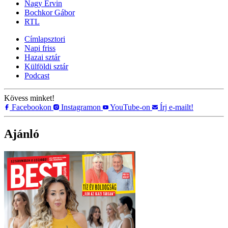
Nagy Ervin
Bochkor Gábor
RTL
Címlapsztori
Napi friss
Hazai sztár
Külföldi sztár
Podcast
Kövess minket!
Facebookon
Instagramon
YouTube-on
Írj e-mailt!
Ajánló