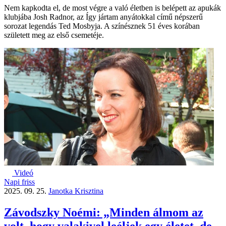
Nem kapkodta el, de most végre a való életben is belépett az apukák
klubjába Josh Radnor, az Így jártam anyátokkal című népszerű
sorozat legendás Ted Mosbyja. A színésznek 51 éves korában
született meg az első csemetéje.
Videó
Napi friss
2025. 09. 25.
Janotka Krisztina
Závodszky Noémi: „Minden álmom az
volt, hogy valakivel leéljek egy életet, de