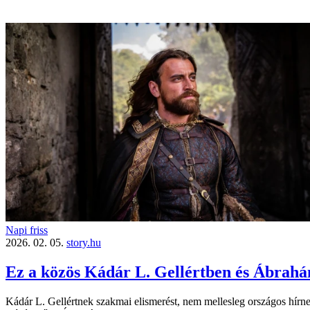
Napi friss
2026. 02. 05.
story.hu
Ez a közös Kádár L. Gellértben és Ábrah
Kádár L. Gellértnek szakmai elismerést, nem mellesleg országos hírne