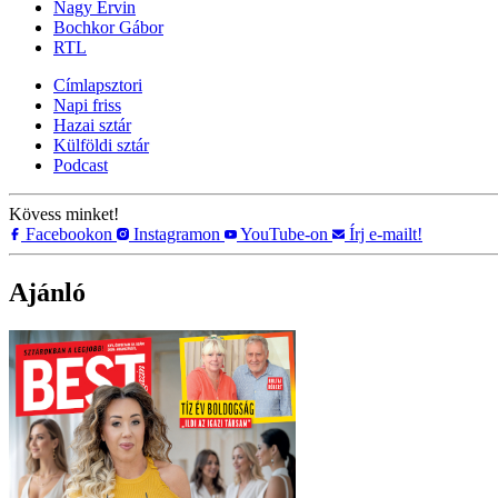
Nagy Ervin
Bochkor Gábor
RTL
Címlapsztori
Napi friss
Hazai sztár
Külföldi sztár
Podcast
Kövess minket!
Facebookon
Instagramon
YouTube-on
Írj e-mailt!
Ajánló