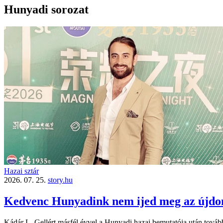
Hunyadi sorozat
Hazai sztár
2026. 07. 25.
story.hu
Kedvenc Hunyadink nem ijed meg az újdon
Kádár L. Gellért másfél évvel a Hunyadi hazai bemutatója után továbbr