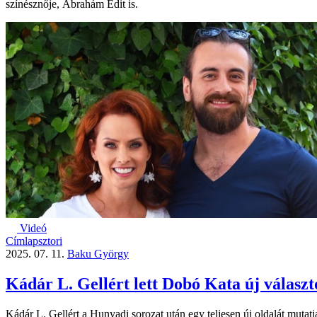
színésznője, Ábrahám Edit is.
Videó
Címlapsztori
2025. 07. 11.
Baku György
Kádár L. Gellért lett Dobó Kata új választ
Kádár L. Gellért a Hunyadi sorozat után egy teljesen új oldalát mutat