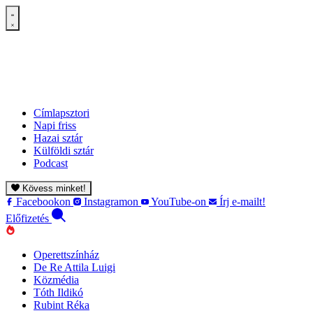
Címlapsztori
Napi friss
Hazai sztár
Külföldi sztár
Podcast
Kövess minket!
Facebookon
Instagramon
YouTube-on
Írj e-mailt!
Előfizetés
Operettszínház
De Re Attila Luigi
Közmédia
Tóth Ildikó
Rubint Réka