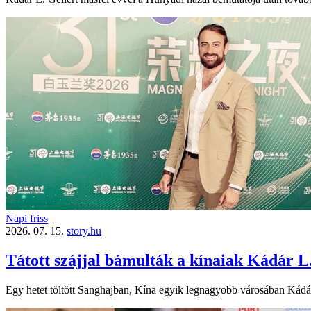
Napi friss
2026. 07. 15.
story.hu
Tátott szájjal bámulták a kínaiak Kádár L.
Egy hetet töltött Sanghajban, Kína egyik legnagyobb városában Kádár