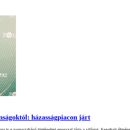
ságoktól: házasságpiacon járt
a is e nagyszabású történelmi eposszal járja a világot. Sanghaji élmény