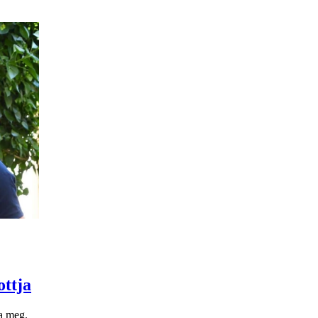
ottja
ja meg.