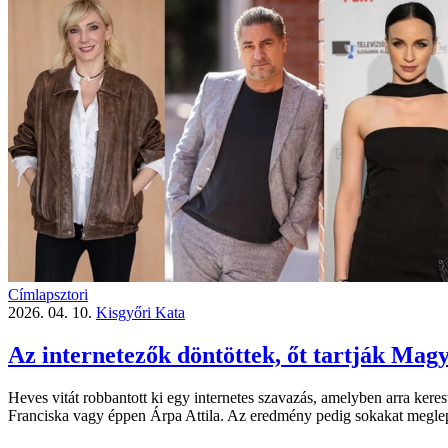
Címlapsztori
2026. 04. 10.
Kisgyőri Kata
Az internetezők döntöttek, őt tartják Magy
Heves vitát robbantott ki egy internetes szavazás, amelyben arra kere
Franciska vagy éppen Árpa Attila. Az eredmény pedig sokakat meglep