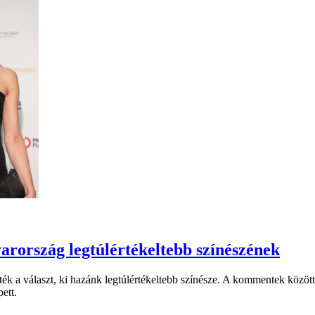
arország legtúlértékeltebb színészének
sték a választ, ki hazánk legtúlértékeltebb színésze. A kommentek közö
ett.