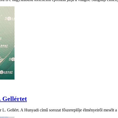
 Gellértet
 L. Gellért. A Hunyadi című sorozat főszereplője élményeiről mesélt a