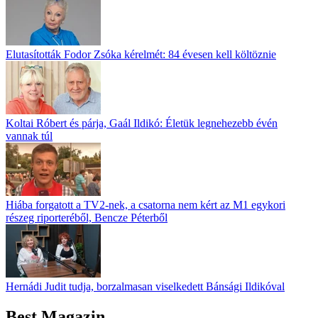
Elutasították Fodor Zsóka kérelmét: 84 évesen kell költöznie
Koltai Róbert és párja, Gaál Ildikó: Életük legnehezebb évén
vannak túl
Hiába forgatott a TV2-nek, a csatorna nem kért az M1 egykori
részeg riporteréből, Bencze Péterből
Hernádi Judit tudja, borzalmasan viselkedett Bánsági Ildikóval
Best Magazin