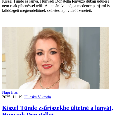
Kiszel Tünde és lánya, Hunyadi Donatella fényűző dubaji üdülése
nem csak pihenéssel telik. A naptárdíva még a medence partjáról is
küldözgeti megrendelőinek születésnapi videóüzeneteit.
Napi friss
2025. 11. 19.
Ulicska Viktória
Kiszel Tünde zsűriszékbe ültetné a lányát,
Hunyadi Donatellát