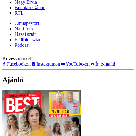
Nagy Ervin
Bochkor Gábor
RTL
Címlapsztori
Napi friss
Hazai sztár
Külföldi sztár
Podcast
Kövess minket!
Facebookon
Instagramon
YouTube-on
Írj e-mailt!
Ajánló