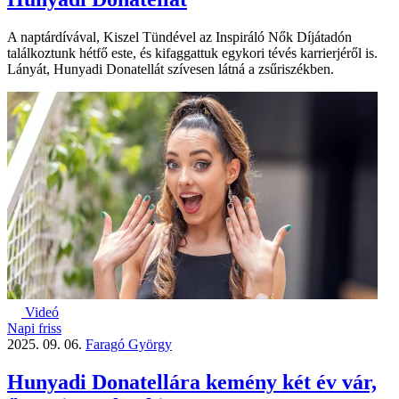
A naptárdívával, Kiszel Tündével az Inspiráló Nők Díjátadón
találkoztunk hétfő este, és kifaggattuk egykori tévés karrierjéről is.
Lányát, Hunyadi Donatellát szívesen látná a zsűriszékben.
Videó
Napi friss
2025. 09. 06.
Faragó György
Hunyadi Donatellára kemény két év vár,