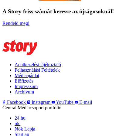
A Story friss számát keresse az újságosoknál!
Rendeld meg!
Adatkezelési tájékoztató
Felhasználási Feltételek
Médiaajánlat
Előfizetés
Impresszum
Archívum
Facebook
Instagram
YouTube
E-mail
Central Médiacsoport portfólió
24.hu
nlc
Nők Lapja
Startlap