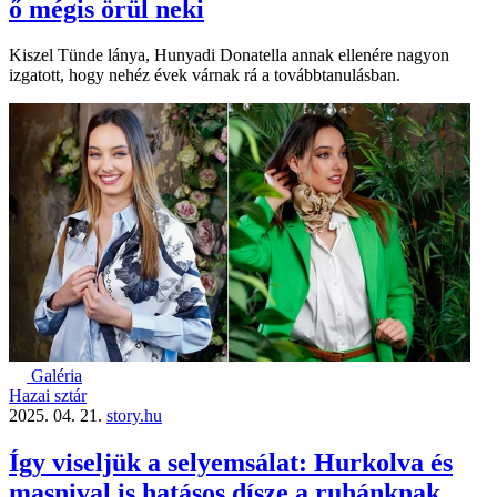
ő mégis örül neki
Kiszel Tünde lánya, Hunyadi Donatella annak ellenére nagyon
izgatott, hogy nehéz évek várnak rá a továbbtanulásban.
Galéria
Hazai sztár
2025. 04. 21.
story.hu
Így viseljük a selyemsálat: Hurkolva és
masnival is hatásos dísze a ruhánknak