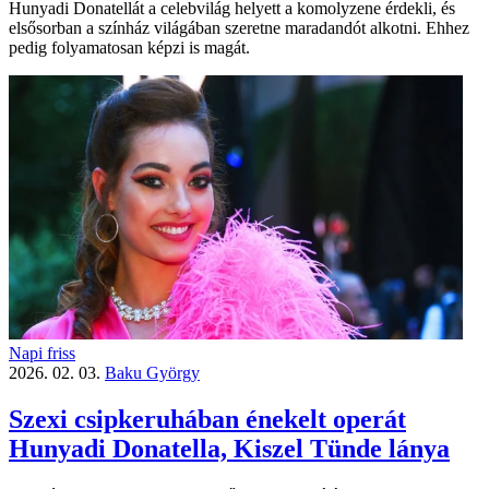
Hunyadi Donatellát a celebvilág helyett a komolyzene érdekli, és
elsősorban a színház világában szeretne maradandót alkotni. Ehhez
pedig folyamatosan képzi is magát.
Napi friss
2026. 02. 03.
Baku György
Szexi csipkeruhában énekelt operát
Hunyadi Donatella, Kiszel Tünde lánya