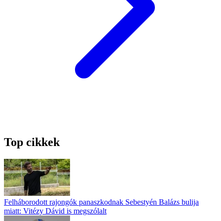
Top cikkek
Felháborodott rajongók panaszkodnak Sebestyén Balázs bulija
miatt: Vitézy Dávid is megszólalt