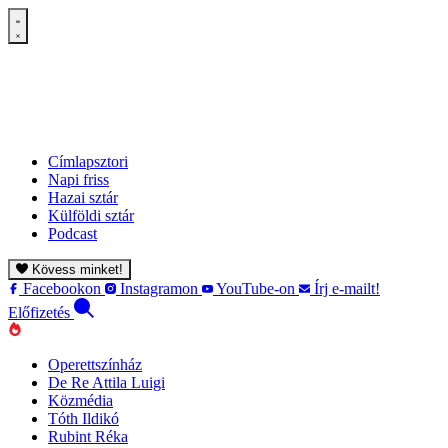
Címlapsztori
Napi friss
Hazai sztár
Külföldi sztár
Podcast
Kövess minket!
Facebookon
Instagramon
YouTube-on
Írj e-mailt!
Előfizetés
Operettszínház
De Re Attila Luigi
Közmédia
Tóth Ildikó
Rubint Réka