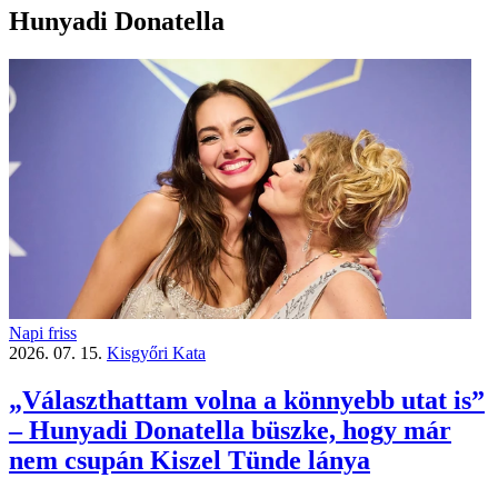
Hunyadi Donatella
Napi friss
2026. 07. 15.
Kisgyőri Kata
„Választhattam volna a könnyebb utat is”
– Hunyadi Donatella büszke, hogy már
nem csupán Kiszel Tünde lánya