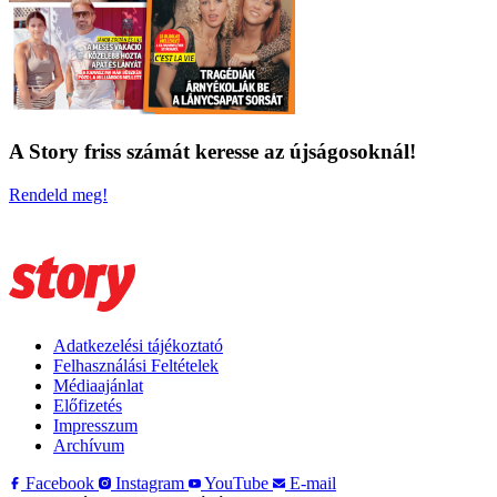
A Story friss számát keresse az újságosoknál!
Rendeld meg!
Adatkezelési tájékoztató
Felhasználási Feltételek
Médiaajánlat
Előfizetés
Impresszum
Archívum
Facebook
Instagram
YouTube
E-mail