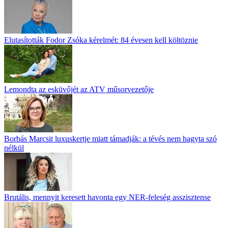
Elutasították Fodor Zsóka kérelmét: 84 évesen kell költöznie
Lemondta az esküvőjét az ATV műsorvezetője
Borbás Marcsit luxuskertje miatt támadják: a tévés nem hagyta szó
nélkül
Brutális, mennyit keresett havonta egy NER-feleség asszisztense