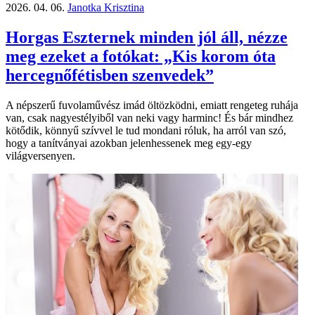
2026. 04. 06.
Janotka Krisztina
Horgas Eszternek minden jól áll, nézze
meg ezeket a fotókat: „Kis korom óta
hercegnő­fétisben szenvedek”
A népszerű fuvolaművész imád öltözködni, emiatt rengeteg ruhája
van, csak nagyestélyiből van neki vagy harminc! És bár mindhez
kötődik, könnyű szívvel le tud mondani róluk, ha arról van szó,
hogy a tanítványai azokban jelenhessenek meg egy-egy
világversenyen.