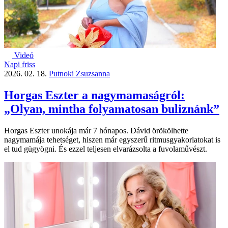
Videó
Napi friss
2026. 02. 18.
Putnoki Zsuzsanna
Horgas Eszter a nagymamaságról:
„Olyan, mintha folyamatosan buliznánk”
Horgas Eszter unokája már 7 hónapos. Dávid örökölhette
nagymamája tehetséget, hiszen már egyszerű ritmusgyakorlatokat is
el tud gügyögni. És ezzel teljesen elvarázsolta a fuvolaművészt.