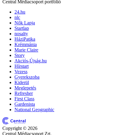
Central Médiacsoport portfólió
24.hu
nlc
Nők Lapja
Startlap
nosalty
HáziPatika
Krémmánia
Marie Claire
Story
Akciós-Újság.hu
Hírstart
Vezess
Gyerekszoba
Kiderül
Meglepetés
Refresher
First Class
Gardenista
National Geographic
Copyright © 2026
Central Médiacsoport Zrt.