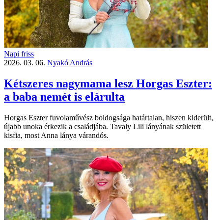
Napi friss
2026. 03. 06.
Nyakó András
Kétszeres nagymama lesz Horgas Eszter:
a baba nemét is elárulta
Horgas Eszter fuvolaművész boldogsága határtalan, hiszen kiderült,
újabb unoka érkezik a családjába. Tavaly Lili lányának született
kisfia, most Anna lánya várandós.