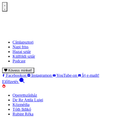
Címlapsztori
Napi friss
Hazai sztár
Külföldi sztár
Podcast
Kövess minket!
Facebookon
Instagramon
YouTube-on
Írj e-mailt!
Előfizetés
Operettszínház
De Re Attila Luigi
Közmédia
Tóth Ildikó
Rubint Réka