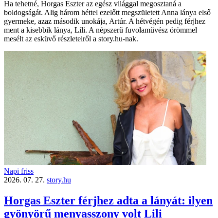
Ha tehetné, Horgas Eszter az egész világgal megosztaná a
boldogságát. Alig három héttel ezelőtt megszületett Anna lánya első
gyermeke, azaz második unokája, Artúr. A hétvégén pedig férjhez
ment a kisebbik lánya, Lili. A népszerű fuvolaművész örömmel
mesélt az esküvő részleteiről a story.hu-nak.
Napi friss
2026. 07. 27.
story.hu
Horgas Eszter férjhez adta a lányát: ilyen
gyönyörű menyasszony volt Lili