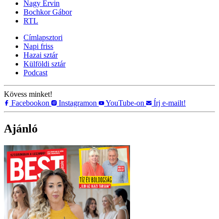
Nagy Ervin
Bochkor Gábor
RTL
Címlapsztori
Napi friss
Hazai sztár
Külföldi sztár
Podcast
Kövess minket!
Facebookon
Instagramon
YouTube-on
Írj e-mailt!
Ajánló