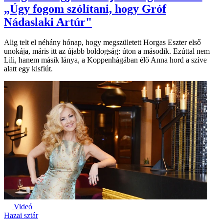
„Úgy fogom szólítani, hogy Gróf
Nádaslaki Artúr"
Alig telt el néhány hónap, hogy megszületett Horgas Eszter első
unokája, máris itt az újabb boldogság: úton a második. Ezúttal nem
Lili, hanem másik lánya, a Koppenhágában élő Anna hord a szíve
alatt egy kisfiút.
Videó
Hazai sztár