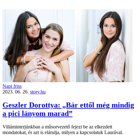
Napi friss
2023. 06. 26.
story.hu
Geszler Dorottya: „Bár ettől még mindig
a pici lányom marad”
Villáminterjúnkban a műsorvezető fejezi be az elkezdett
mondatokat, és azt is elárulja, milyen a kapcsolatuk Laurával.