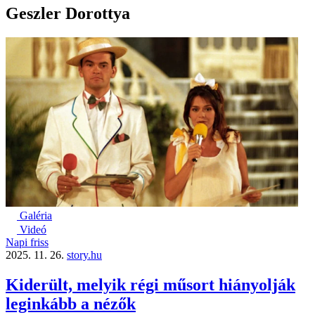
Geszler Dorottya
Galéria
Videó
Napi friss
2025. 11. 26.
story.hu
Kiderült, melyik régi műsort hiányolják
leginkább a nézők