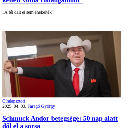
„A fél dalt el sem énekelték"
Címlapsztori
2025. 04. 03.
Faragó György
Schmuck Andor betegsége: 50 nap alatt
dől el a sorsa