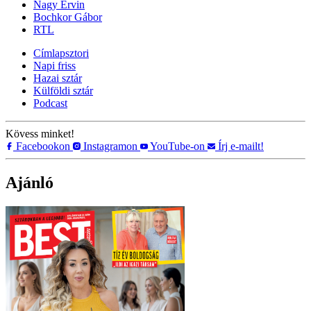
Nagy Ervin
Bochkor Gábor
RTL
Címlapsztori
Napi friss
Hazai sztár
Külföldi sztár
Podcast
Kövess minket!
Facebookon
Instagramon
YouTube-on
Írj e-mailt!
Ajánló