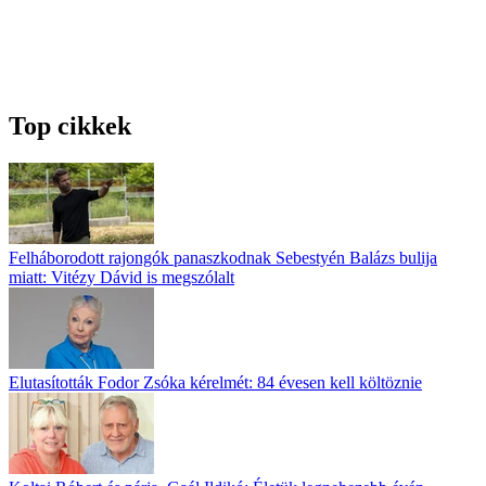
Top cikkek
Felháborodott rajongók panaszkodnak Sebestyén Balázs bulija
miatt: Vitézy Dávid is megszólalt
Elutasították Fodor Zsóka kérelmét: 84 évesen kell költöznie