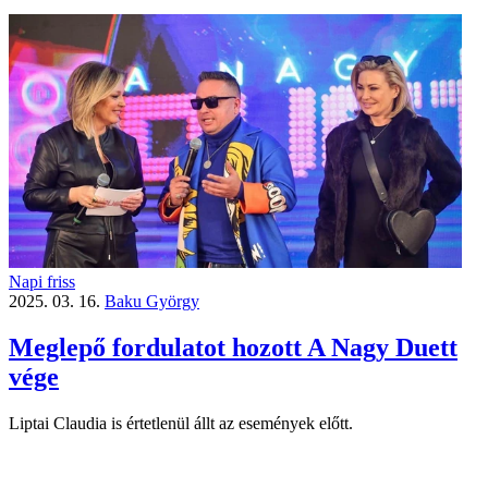
Napi friss
2025. 03. 16.
Baku György
Meglepő fordulatot hozott A Nagy Duett
vége
Liptai Claudia is értetlenül állt az események előtt.