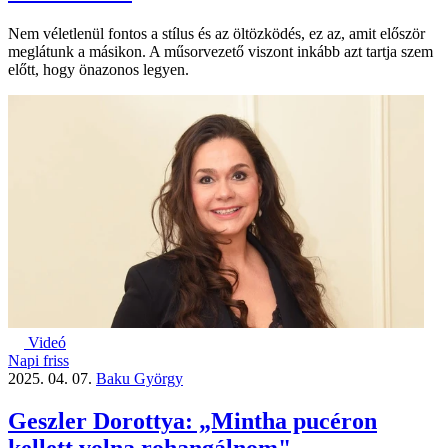
Nem véletlenül fontos a stílus és az öltözködés, ez az, amit először
meglátunk a másikon. A műsorvezető viszont inkább azt tartja szem
előtt, hogy önazonos legyen.
Videó
Napi friss
2025. 04. 07.
Baku György
Geszler Dorottya: „Mintha pucéron
kellett volna rohangálnom"