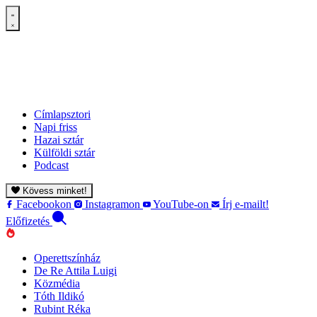
Címlapsztori
Napi friss
Hazai sztár
Külföldi sztár
Podcast
Kövess minket!
Facebookon
Instagramon
YouTube-on
Írj e-mailt!
Előfizetés
Operettszínház
De Re Attila Luigi
Közmédia
Tóth Ildikó
Rubint Réka