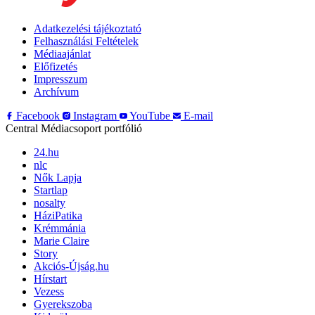
Adatkezelési tájékoztató
Felhasználási Feltételek
Médiaajánlat
Előfizetés
Impresszum
Archívum
Facebook
Instagram
YouTube
E-mail
Central Médiacsoport portfólió
24.hu
nlc
Nők Lapja
Startlap
nosalty
HáziPatika
Krémmánia
Marie Claire
Story
Akciós-Újság.hu
Hírstart
Vezess
Gyerekszoba