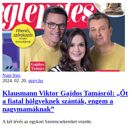
Napi friss
2024. 02. 20.
story.hu
Klausmann Viktor Gajdos Tamásról: „Őt
a fiatal hölgyeknek szánták, engem a
nagymamáknak”
A két tévés az egykori Szerencsekereket vezette.