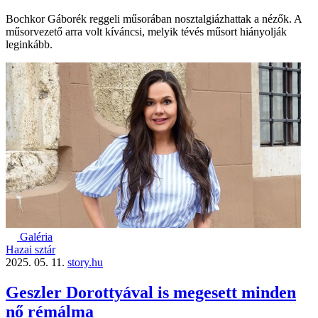
Bochkor Gáborék reggeli műsorában nosztalgiázhattak a nézők. A
műsorvezető arra volt kíváncsi, melyik tévés műsort hiányolják
leginkább.
Galéria
Hazai sztár
2025. 05. 11.
story.hu
Geszler Dorottyával is megesett minden
nő rémálma