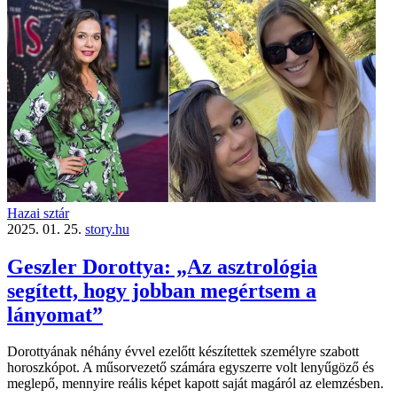
Hazai sztár
2025. 01. 25.
story.hu
Geszler Dorottya: „Az asztrológia
segített, hogy jobban megértsem a
lányomat”
Dorottyának néhány évvel ezelőtt készítettek személyre szabott
horoszkópot. A műsorvezető számára egyszerre volt lenyűgöző és
meglepő, mennyire reális képet kapott saját magáról az elemzésben.