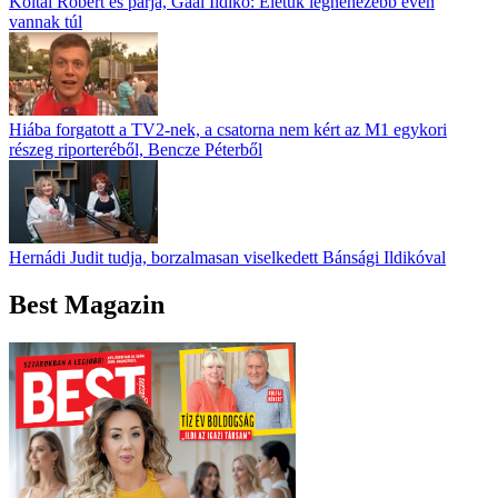
Koltai Róbert és párja, Gaál Ildikó: Életük legnehezebb évén
vannak túl
Hiába forgatott a TV2-nek, a csatorna nem kért az M1 egykori
részeg riporteréből, Bencze Péterből
Hernádi Judit tudja, borzalmasan viselkedett Bánsági Ildikóval
Best Magazin