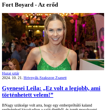
Fort Boyard - Az erőd
Hazai sztár
2024. 10. 21.
Hrivnyák-Szakszon Zsanett
Gyenesei Leila: „Ez volt a legjobb, ami
történhetett velem!”
BNagy szüksége volt arra, hogy egy emberpróbáló kaland
segítségével kiszakadjon a saját életéből, és ismét mosolyogni