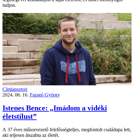
tudjon.
Címlapsztori
2024. 06. 16.
Faragó György
Istenes Bence: „Imádom a vidéki
életstílust”
A 37 éves műsorvezető felelősség­teljes, megfontolt családapa lett,
aki teljesen átszabta az életét.