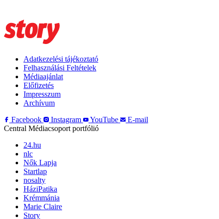
Adatkezelési tájékoztató
Felhasználási Feltételek
Médiaajánlat
Előfizetés
Impresszum
Archívum
Facebook
Instagram
YouTube
E-mail
Central Médiacsoport portfólió
24.hu
nlc
Nők Lapja
Startlap
nosalty
HáziPatika
Krémmánia
Marie Claire
Story