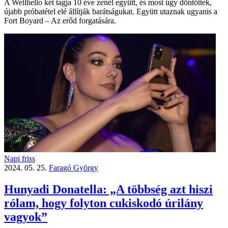
A Wellhello két tagja 10 éve zenél együtt, és most úgy döntöttek,
újabb próbatétel elé állítják barátságukat. Együtt utaznak ugyanis a
Fort Boyard – Az erőd forgatására.
Napi friss
2024. 05. 25.
Faragó György
Hunyadi Donatella: „A többség azt hiszi
rólam, hogy folyton cukiskodó úrilány
vagyok”