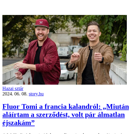
Hazai sztár
2024. 06. 08.
story.hu
Fluor Tomi a francia kalandról: „Miután
aláírtam a szerződést, volt pár álmatlan
éjszakám”