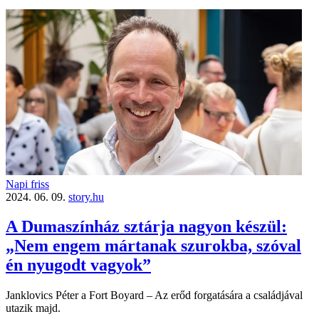
Napi friss
2024. 06. 09.
story.hu
A Dumaszínház sztárja nagyon készül:
„Nem engem mártanak szurokba, szóval
én nyugodt vagyok”
Janklovics ­Péter a Fort Boyard – Az erőd forgatására a családjával
utazik majd.