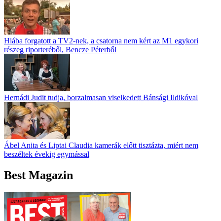
Hiába forgatott a TV2-nek, a csatorna nem kért az M1 egykori
részeg riporteréből, Bencze Péterből
Hernádi Judit tudja, borzalmasan viselkedett Bánsági Ildikóval
Ábel Anita és Liptai Claudia kamerák előtt tisztázta, miért nem
beszéltek évekig egymással
Best Magazin