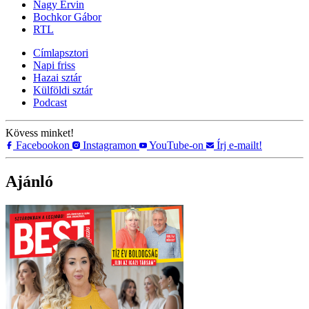
Nagy Ervin
Bochkor Gábor
RTL
Címlapsztori
Napi friss
Hazai sztár
Külföldi sztár
Podcast
Kövess minket!
Facebookon
Instagramon
YouTube-on
Írj e-mailt!
Ajánló