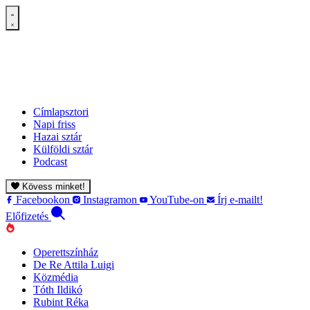
Címlapsztori
Napi friss
Hazai sztár
Külföldi sztár
Podcast
Kövess minket!
Facebookon
Instagramon
YouTube-on
Írj e-mailt!
Előfizetés
Operettszínház
De Re Attila Luigi
Közmédia
Tóth Ildikó
Rubint Réka