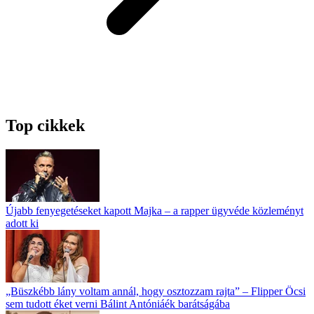
Top cikkek
Újabb fenyegetéseket kapott Majka – a rapper ügyvéde közleményt
adott ki
„Büszkébb lány voltam annál, hogy osztozzam rajta” – Flipper Öcsi
sem tudott éket verni Bálint Antóniáék barátságába