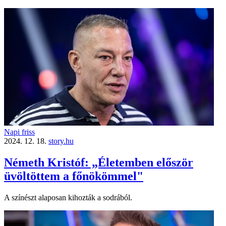
Napi friss
2024. 12. 18.
story.hu
Németh Kristóf: „Életemben először
üvöltöttem a főnökömmel"
A színészt alaposan kihozták a sodrából.