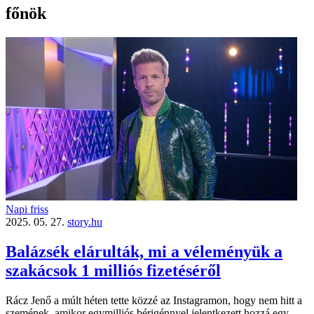
főnök
Napi friss
2025. 05. 27.
story.hu
Balázsék elárulták, mi a véleményük a
szakácsok 1 milliós fizetéséről
Rácz Jenő a múlt héten tette közzé az Instagramon, hogy nem hitt a
szemének, amikor egymilliós bérigénnyel jelentkezett hozzá egy