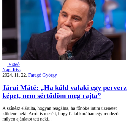
Videó
Napi friss
2024. 11. 22.
Faragó György
Járai Máté: „Ha küld valaki egy perverz
képet, nem sértődöm meg rajta”
A színész elárulta, hogyan reagálna, ha főnöke intim üzenetet
küldene neki. Arról is mesélt, hogy fiatal korában egy rendező
milyen ajánlatot tett neki...