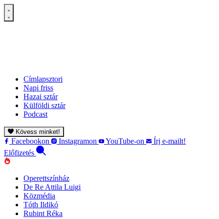
Címlapsztori
Napi friss
Hazai sztár
Külföldi sztár
Podcast
Kövess minket!
Facebookon
Instagramon
YouTube-on
Írj e-mailt!
Előfizetés
Operettszínház
De Re Attila Luigi
Közmédia
Tóth Ildikó
Rubint Réka