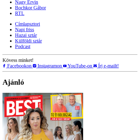
Nagy Ervin
Bochkor Gábor
RTL
Címlapsztori
Napi friss
Hazai sztár
Külföldi sztár
Podcast
Kövess minket!
Facebookon
Instagramon
YouTube-on
Írj e-mailt!
Ajánló