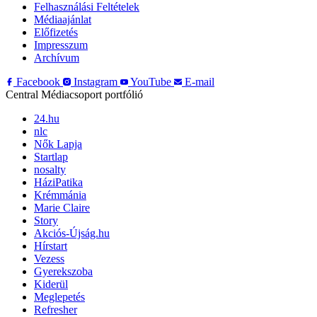
Felhasználási Feltételek
Médiaajánlat
Előfizetés
Impresszum
Archívum
Facebook
Instagram
YouTube
E-mail
Central Médiacsoport portfólió
24.hu
nlc
Nők Lapja
Startlap
nosalty
HáziPatika
Krémmánia
Marie Claire
Story
Akciós-Újság.hu
Hírstart
Vezess
Gyerekszoba
Kiderül
Meglepetés
Refresher