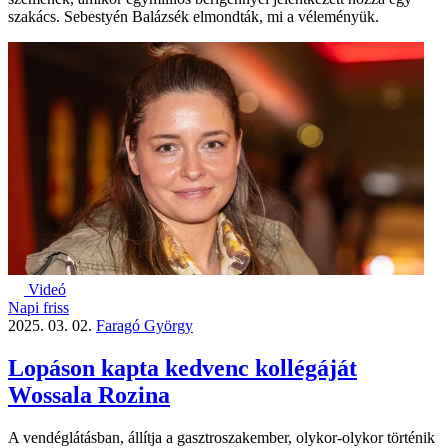
szakács. Sebestyén Balázsék elmondták, mi a véleményük.
Videó
Napi friss
2025. 03. 02.
Faragó György
Lopáson kapta kedvenc kollégáját
Wossala Rozina
A vendéglátásban, állítja a gasztroszakember, olykor-olykor történik