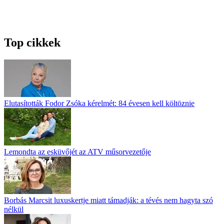
Top cikkek
Elutasították Fodor Zsóka kérelmét: 84 évesen kell költöznie
Lemondta az esküvőjét az ATV műsorvezetője
Borbás Marcsit luxuskertje miatt támadják: a tévés nem hagyta szó
nélkül