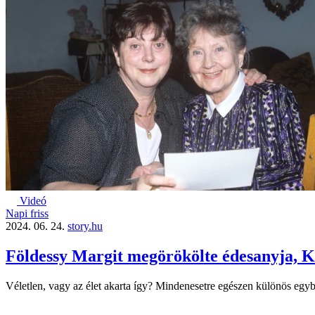
Videó
Napi friss
2024. 06. 24.
story.hu
Földessy Margit megörökölte édesanyja, K
Véletlen, vagy az élet akarta így? Mindenesetre egészen különös egyb