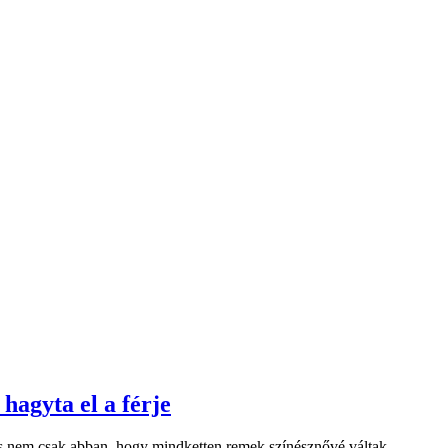
hagyta el a férje
. És nem csak abban, hogy mindketten remek színésznővé váltak.