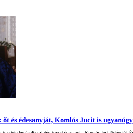
 őt és édesanyját, Komlós Jucit is ugyanúgy 
n is szinte lemásolta szintén ismert édesanyja, Komlós Juci történetét