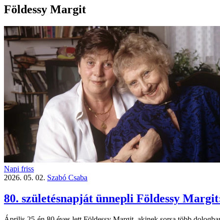
Földessy Margit
Napi friss
2026. 05. 02.
Szabó Csaba
80. születésnapját ünnepli Földessy Margit:
Április 25-én 80 éves lett Földessy Margit, akinek sorsa több dologba