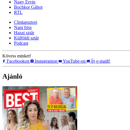
Nagy Ervin
Bochkor Gábor
RTL
Címlapsztori
Napi friss
Hazai sztár
Külföldi sztár
Podcast
Kövess minket!
Facebookon
Instagramon
YouTube-on
Írj e-mailt!
Ajánló