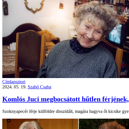
Címlapsztori
2024. 05. 19.
Szabó Csaba
Komlós Juci megbocsátott hűtlen férjének,
Szoknyapecér férje külföldre disszidált, magára hagyva őt kicsike gy