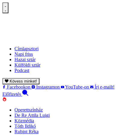
Címlapsztori
Napi friss
Hazai sztár
Külföldi sztár
Podcast
Kövess minket!
Facebookon
Instagramon
YouTube-on
Írj e-mailt!
Előfizetés
Operettszínház
De Re Attila Luigi
Közmédia
Tóth Ildikó
Rubint Réka