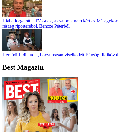
Hiába forgatott a TV2-nek, a csatorna nem kért az M1 egykori
részeg riporteréből, Bencze Péterből
Hernádi Judit tudja, borzalmasan viselkedett Bánsági Ildikóval
Best Magazin