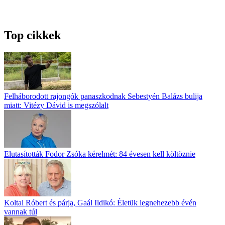
Top cikkek
Felháborodott rajongók panaszkodnak Sebestyén Balázs bulija
miatt: Vitézy Dávid is megszólalt
Elutasították Fodor Zsóka kérelmét: 84 évesen kell költöznie
Koltai Róbert és párja, Gaál Ildikó: Életük legnehezebb évén
vannak túl