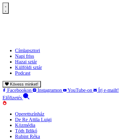
Címlapsztori
Napi friss
Hazai sztár
Külföldi sztár
Podcast
Kövess minket!
Facebookon
Instagramon
YouTube-on
Írj e-mailt!
Előfizetés
Operettszínház
De Re Attila Luigi
Közmédia
Tóth Ildikó
Rubint Réka