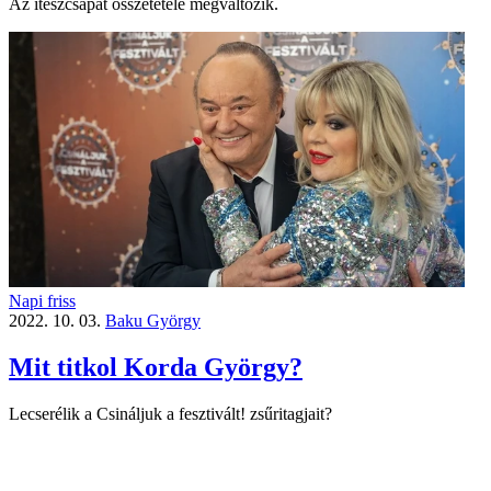
Az ítészcsapat összetétele megváltozik.
Napi friss
2022. 10. 03.
Baku György
Mit titkol Korda György?
Lecserélik a Csináljuk a fesztivált! zsűritagjait?