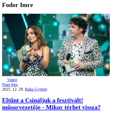
Fodor Imre
Videó
Napi friss
2025. 12. 29.
Baku György
Eltűnt a Csináljuk a fesztivált!
műsorvezetője - Mikor térhet vissza?