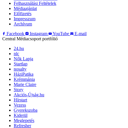
Felhasználási Feltételek
Médiaajánlat
Előfizetés
Impresszum
Archívum
Facebook
Instagram
YouTube
E-mail
Central Médiacsoport portfólió
24.hu
nlc
Nők Lapja
Startlap
nosalty
HáziPatika
Krémmánia
Marie Claire
Story
Akciós-Újság.hu
Hírstart
Vezess
Gyerekszoba
Kiderül
Meglepetés
Refresher