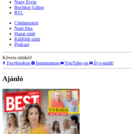
Nagy Ervin
Bochkor Gábor
RTL
Címlapsztori
Napi friss
Hazai sztár
Külföldi sztár
Podcast
Kövess minket!
Facebookon
Instagramon
YouTube-on
Írj e-mailt!
Ajánló