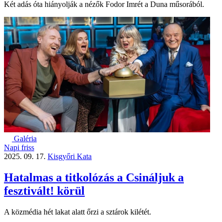
Két adás óta hiányolják a nézők Fodor Imrét a Duna műsorából.
Galéria
Napi friss
2025. 09. 17.
Kisgyőri Kata
Hatalmas a titkolózás a Csináljuk a
fesztivált! körül
A közmédia hét lakat alatt őrzi a sztárok kilétét.