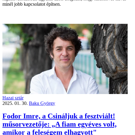
minél jobb kapcsolatot építsen.
Hazai sztár
2025. 01. 30.
Baku György
Fodor Imre, a Csináljuk a fesztviált!
műsorvezetője: „A fiam egyéves volt,
amikor a feleségem elhagyott"