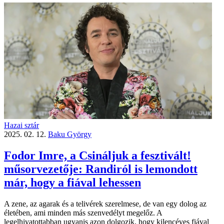
Hazai sztár
2025. 02. 12.
Baku György
Fodor Imre, a Csináljuk a fesztivált!
műsorvezetője: Randiról is lemondott
már, hogy a fiával lehessen
A zene, az agarak és a telivérek szerelmese, de van egy dolog az
életében, ami minden más szenvedélyt megelőz. A
legelhivatottabban ugyanis azon dolgozik, hogy kilencéves fiával