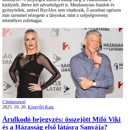
királynőt, illetve két udvarhölgyét is. Mindannyian fiatalok és
gyönyörűek, amivel ByeAlex sem vitatkozik, ő azonban egészen
más szemmel nézegette a lányokat, mint a szépségverseny
tekintélyes zsűritagjai.
Címlapsztori
2025. 10. 20.
Kisgyőri Kata
Árulkodó bejegyzés: összejött Miló Viki
és a Házasság első látásra Sanyája?