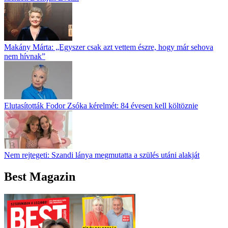
Makány Márta: „Egyszer csak azt vettem észre, hogy már sehova
nem hívnak”
Elutasították Fodor Zsóka kérelmét: 84 évesen kell költöznie
Nem rejtegeti: Szandi lánya megmutatta a szülés utáni alakját
Best Magazin