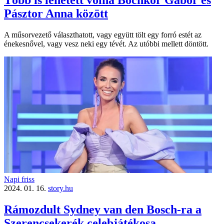
Több is lehetett volna Bochkor Gábor és
Pásztor Anna között
A műsorvezető választhatott, vagy együtt tölt egy forró estét az
énekesnővel, vagy vesz neki egy tévét. Az utóbbi mellett döntött.
Napi friss
2024. 01. 16.
story.hu
Rámozdult Sydney van den Bosch-ra a
Szerencsekerék celebjátékosa