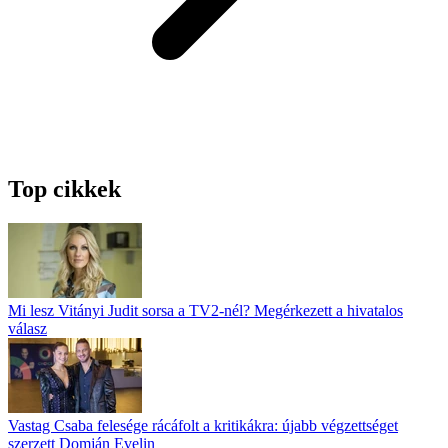
Top cikkek
Mi lesz Vitányi Judit sorsa a TV2-nél? Megérkezett a hivatalos
válasz
Vastag Csaba felesége rácáfolt a kritikákra: újabb végzettséget
szerzett Domján Evelin