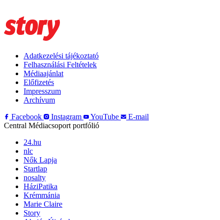
Adatkezelési tájékoztató
Felhasználási Feltételek
Médiaajánlat
Előfizetés
Impresszum
Archívum
Facebook
Instagram
YouTube
E-mail
Central Médiacsoport portfólió
24.hu
nlc
Nők Lapja
Startlap
nosalty
HáziPatika
Krémmánia
Marie Claire
Story