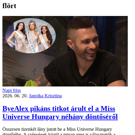
flört
Napi friss
2026. 06. 20.
Janotka Krisztina
ByeAlex pikáns titkot árult el a Miss
Universe Hungary néhány döntőséről
Összesen tizenkét lány jutott be a Miss Universe Hungary
döntőjébe. A szépségek közül a minap meg is választották a