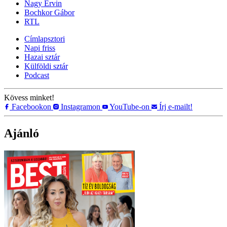
Nagy Ervin
Bochkor Gábor
RTL
Címlapsztori
Napi friss
Hazai sztár
Külföldi sztár
Podcast
Kövess minket!
Facebookon
Instagramon
YouTube-on
Írj e-mailt!
Ajánló