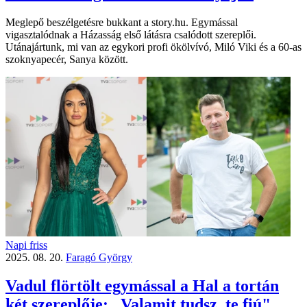
Meglepő beszélgetésre bukkant a story.hu. Egymással
vigasztalódnak a Házasság első látásra csalódott szereplői.
Utánajártunk, mi van az egykori profi ökölvívó, Miló Viki és a 60-as
szoknyapecér, Sanya között.
Napi friss
2025. 08. 20.
Faragó György
Vadul flörtölt egymással a Hal a tortán
két szereplője: „Valamit tudsz, te fiú"