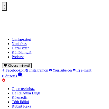
Címlapsztori
Napi friss
Hazai sztár
Külföldi sztár
Podcast
Kövess minket!
Facebookon
Instagramon
YouTube-on
Írj e-mailt!
Előfizetés
Operettszínház
De Re Attila Luigi
Közmédia
Tóth Ildikó
Rubint Réka