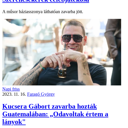
A műsor háziasszonya láthatóan zavarba jött.
Napi friss
2023. 11. 16.
Faragó György
Kucsera Gábort zavarba hozták
Guatemalában: „Odavoltak értem a
lányok"