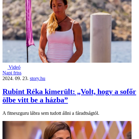
Videó
Napi friss
2024. 09. 23.
story.hu
Rubint Réka kimerült: „Volt, hogy a sofőr
ölbe vitt be a házba”
A fitneszguru lábra sem tudott állni a fáradtságtól.