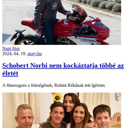
Napi friss
2024. 04. 19.
story.hu
Schobert Norbi nem kockáztatja többé az
életét
A fitneszguru a feleségének, Rubint Rékának tett ígéretet.