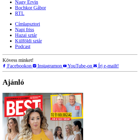
Nagy Ervin
Bochkor Gábor
RTL
Címlapsztori
Napi friss
Hazai sztár
Külföldi sztár
Podcast
Kövess minket!
Facebookon
Instagramon
YouTube-on
Írj e-mailt!
Ajánló