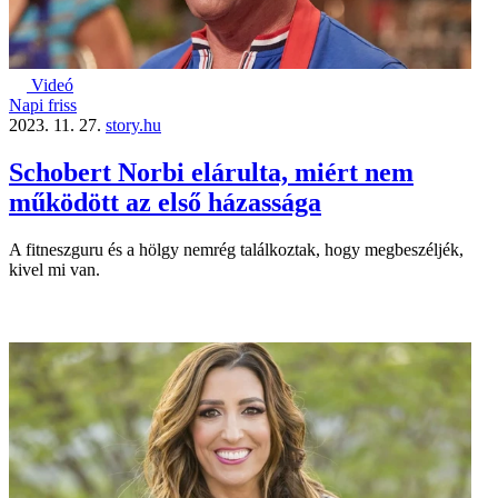
Videó
Napi friss
2023. 11. 27.
story.hu
Schobert Norbi elárulta, miért nem
működött az első házassága
A fitneszguru és a hölgy nemrég találkoztak, hogy megbeszéljék,
kivel mi van.