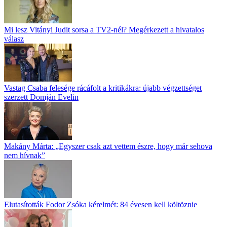
Mi lesz Vitányi Judit sorsa a TV2-nél? Megérkezett a hivatalos
válasz
Vastag Csaba felesége rácáfolt a kritikákra: újabb végzettséget
szerzett Domján Evelin
Makány Márta: „Egyszer csak azt vettem észre, hogy már sehova
nem hívnak”
Elutasították Fodor Zsóka kérelmét: 84 évesen kell költöznie