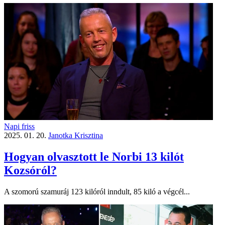
Napi friss
2025. 01. 20.
Janotka Krisztina
Hogyan olvasztott le Norbi 13 kilót
Kozsóról?
A szomorú szamuráj 123 kilóról inndult, 85 kiló a végcél...