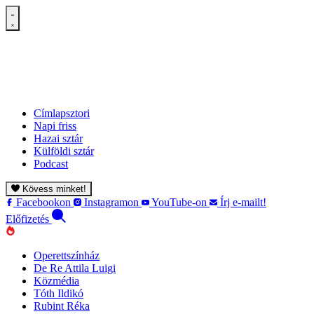
Címlapsztori
Napi friss
Hazai sztár
Külföldi sztár
Podcast
Kövess minket!
Facebookon
Instagramon
YouTube-on
Írj e-mailt!
Előfizetés
Operettszínház
De Re Attila Luigi
Közmédia
Tóth Ildikó
Rubint Réka