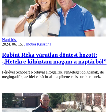
Napi friss
2024. 06. 15.
Janotka Krisztina
Rubint Réka váratlan döntést hozott:
„Hetekre kihúztam magam a naptárból”
Férjével Schobert Norbival elfoglaltak, rengeteget dolgoznak, de
megfogadták, az idei vakáció alatt a pihenésre is sort kerítenek.