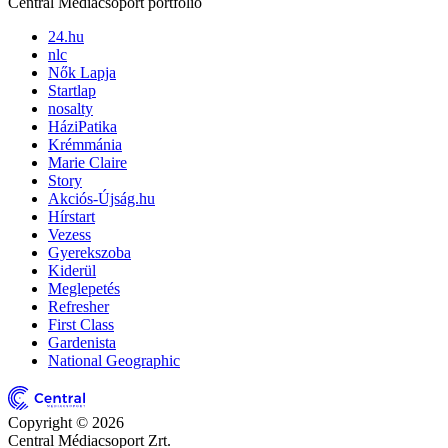
Central Médiacsoport portfólió
24.hu
nlc
Nők Lapja
Startlap
nosalty
HáziPatika
Krémmánia
Marie Claire
Story
Akciós-Újság.hu
Hírstart
Vezess
Gyerekszoba
Kiderül
Meglepetés
Refresher
First Class
Gardenista
National Geographic
Copyright © 2026
Central Médiacsoport Zrt.