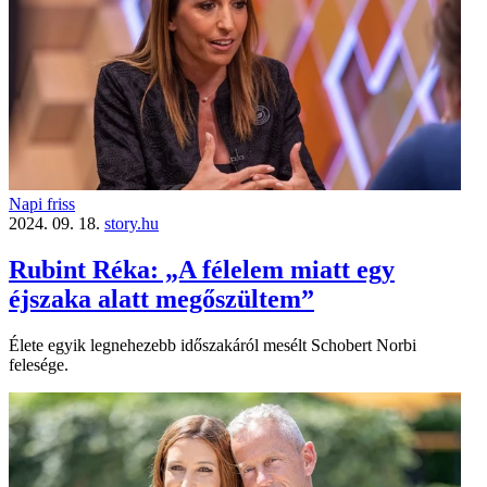
Napi friss
2024. 09. 18.
story.hu
Rubint Réka: „A félelem miatt egy
éjszaka alatt megőszültem”
Élete egyik legnehezebb időszakáról mesélt Schobert Norbi
felesége.