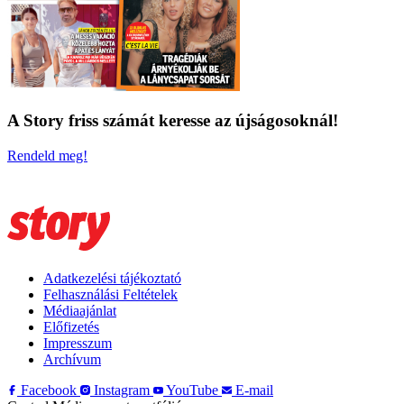
A Story friss számát keresse az újságosoknál!
Rendeld meg!
Adatkezelési tájékoztató
Felhasználási Feltételek
Médiaajánlat
Előfizetés
Impresszum
Archívum
Facebook
Instagram
YouTube
E-mail