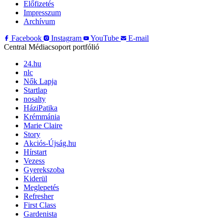
Előfizetés
Impresszum
Archívum
Facebook
Instagram
YouTube
E-mail
Central Médiacsoport portfólió
24.hu
nlc
Nők Lapja
Startlap
nosalty
HáziPatika
Krémmánia
Marie Claire
Story
Akciós-Újság.hu
Hírstart
Vezess
Gyerekszoba
Kiderül
Meglepetés
Refresher
First Class
Gardenista