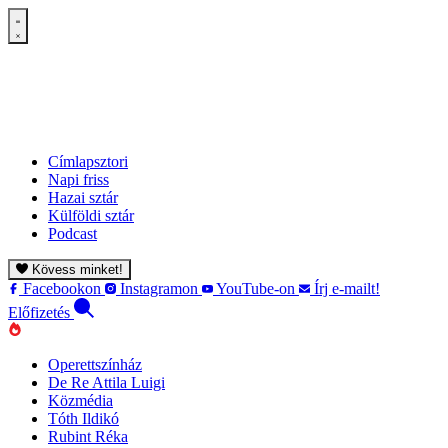
Címlapsztori
Napi friss
Hazai sztár
Külföldi sztár
Podcast
Kövess minket!
Facebookon
Instagramon
YouTube-on
Írj e-mailt!
Előfizetés
Operettszínház
De Re Attila Luigi
Közmédia
Tóth Ildikó
Rubint Réka