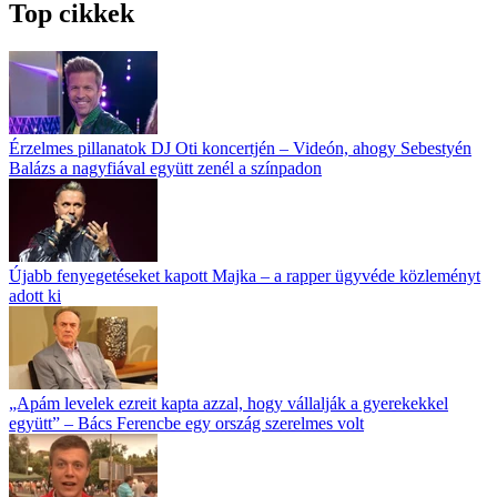
Top cikkek
Érzelmes pillanatok DJ Oti koncertjén – Videón, ahogy Sebestyén
Balázs a nagyfiával együtt zenél a színpadon
Újabb fenyegetéseket kapott Majka – a rapper ügyvéde közleményt
adott ki
„Apám levelek ezreit kapta azzal, hogy vállalják a gyerekekkel
együtt” – Bács Ferencbe egy ország szerelmes volt