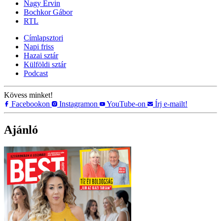
Nagy Ervin
Bochkor Gábor
RTL
Címlapsztori
Napi friss
Hazai sztár
Külföldi sztár
Podcast
Kövess minket!
Facebookon
Instagramon
YouTube-on
Írj e-mailt!
Ajánló