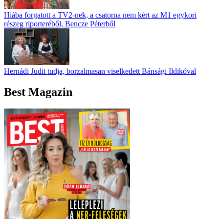
Hiába forgatott a TV2-nek, a csatorna nem kért az M1 egykori
részeg riporteréből, Bencze Péterből
Hernádi Judit tudja, borzalmasan viselkedett Bánsági Ildikóval
Best Magazin