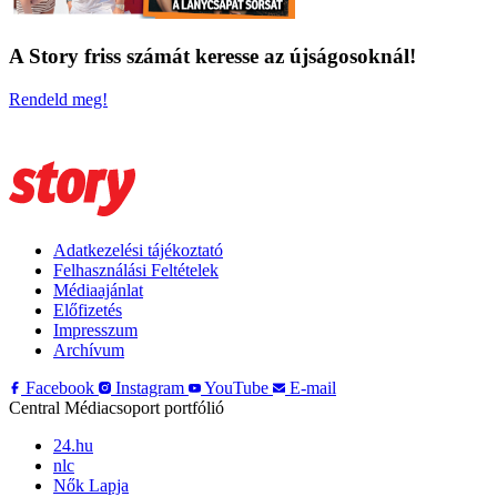
A Story friss számát keresse az újságosoknál!
Rendeld meg!
Adatkezelési tájékoztató
Felhasználási Feltételek
Médiaajánlat
Előfizetés
Impresszum
Archívum
Facebook
Instagram
YouTube
E-mail
Central Médiacsoport portfólió
24.hu
nlc
Nők Lapja