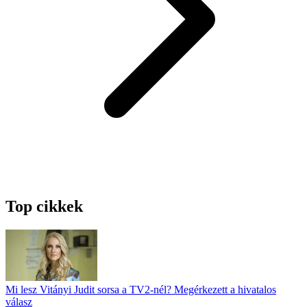
Top cikkek
Mi lesz Vitányi Judit sorsa a TV2-nél? Megérkezett a hivatalos
válasz