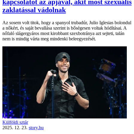
kapcsolatot az apjával, akit most szexuális
zaklatással vádolnak
Az sosem volt titok, hogy a spanyol trubadúr, Julio Iglesias bolondul
a nőkért, és saját bevallása szerint is bőségesen voltak hódításai. A
nőfaló slágergyáros most kirobbant szexbotránya azt sejteti, talán
nem is mindig várta meg mindenki beleegyezését.
Külföldi sztár
2025. 12. 23.
story.hu