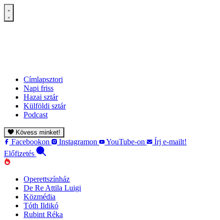
Címlapsztori
Napi friss
Hazai sztár
Külföldi sztár
Podcast
Kövess minket!
Facebookon
Instagramon
YouTube-on
Írj e-mailt!
Előfizetés
Operettszínház
De Re Attila Luigi
Közmédia
Tóth Ildikó
Rubint Réka