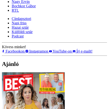
Nagy Ervin
Bochkor Gábor
RTL
Címlapsztori
Napi friss
Hazai sztár
Külföldi sztár
Podcast
Kövess minket!
Facebookon
Instagramon
YouTube-on
Írj e-mailt!
Ajánló