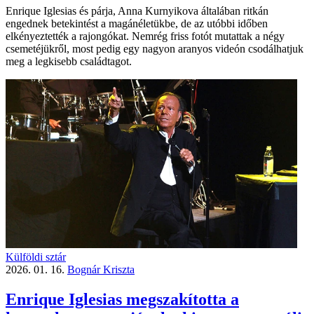
Enrique Iglesias és párja, Anna Kurnyikova általában ritkán
engednek betekintést a magánéletükbe, de az utóbbi időben
elkényeztették a rajongókat. Nemrég friss fotót mutattak a négy
csemetéjükről, most pedig egy nagyon aranyos videón csodálhatjuk
meg a legkisebb családtagot.
Külföldi sztár
2026. 01. 16.
Bognár Kriszta
Enrique Iglesias megszakította a