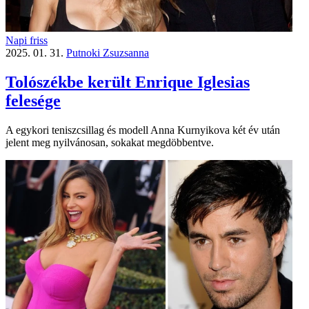
Napi friss
2025. 01. 31.
Putnoki Zsuzsanna
Tolószékbe került Enrique Iglesias
felesége
A egykori teniszcsillag és modell Anna Kurnyikova két év után
jelent meg nyilvánosan, sokakat megdöbbentve.