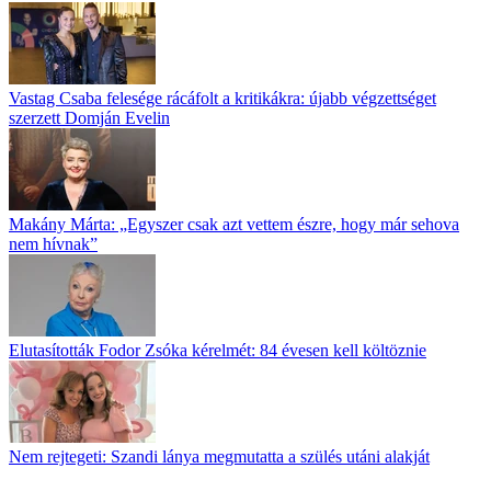
Vastag Csaba felesége rácáfolt a kritikákra: újabb végzettséget
szerzett Domján Evelin
Makány Márta: „Egyszer csak azt vettem észre, hogy már sehova
nem hívnak”
Elutasították Fodor Zsóka kérelmét: 84 évesen kell költöznie
Nem rejtegeti: Szandi lánya megmutatta a szülés utáni alakját