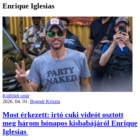
Enrique Iglesias
Külföldi sztár
2026. 04. 01.
Bognár Kriszta
Most érkezett: irtó cuki videót osztott
meg három hónapos kisbabájáról Enrique
Iglesias