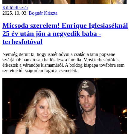
Külföldi sztár
2025. 10. 03.
Bognár Kriszta
Micsoda szerelem! Enrique Iglesiaséknál
25 év után jön a negyedik baba -
terhesfotóval
Nemrég derült ki, hogy ismét bővül a család a latin popzene
sztárjánál: hamarosan hatfős lesz a família. Most terhesfotók is
érkeztek a várandós kismamáról. A boldog kispapa továbbra sem
szeretné túl szigorúan fogni a csemetéit.