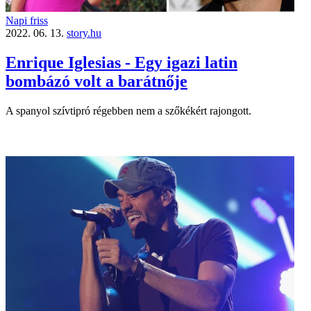
Napi friss
2022. 06. 13.
story.hu
Enrique Iglesias - Egy igazi latin
bombázó volt a barátnője
A spanyol szívtipró régebben nem a szőkékért rajongott.