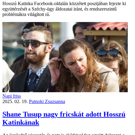
Hosszú Katinka Facebook-oldalán közzétett posztjában fejezte ki
együttérzését a Széchy-ügy áldozatai iránt, és rendszerszintű
problémákra világított rá.
Napi friss
2025. 02. 19.
Putnoki Zsuzsanna
Shane Tusup nagy fricskát adott Hosszú
Katinkának