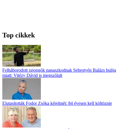
Top cikkek
Felháborodott rajongók panaszkodnak Sebestyén Balázs bulija
miatt: Vitézy Dávid is megszólalt
Elutasították Fodor Zsóka kérelmét: 84 évesen kell költöznie