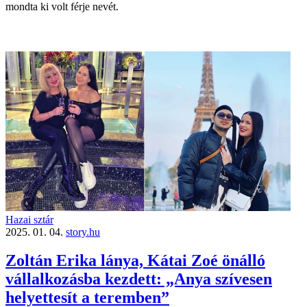
mondta ki volt férje nevét.
Hazai sztár
2025. 01. 04.
story.hu
Zoltán Erika lánya, Kátai Zoé önálló
vállalkozásba kezdett: „Anya szívesen
helyettesít a teremben”