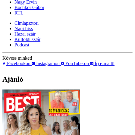
Nagy Ervin
Bochkor Gábor
RTL
Címlapsztori
Napi friss
Hazai sztár
Külföldi sztár
Podcast
Kövess minket!
Facebookon
Instagramon
YouTube-on
Írj e-mailt!
Ajánló