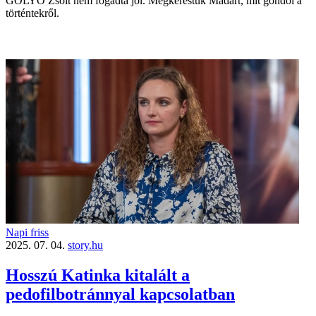
GOLYÓ Zsolt nem fogadta jól. Megkerestük Madárt, mit gondol a
történtekről.
Napi friss
2025. 07. 04.
story.hu
Hosszú Katinka kitalált a
pedofilbotránnyal kapcsolatban