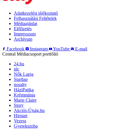
Adatkezelési tájékoztató
Felhasználási Feltételek
Médiaajánlat
Előfizetés
Impresszum
Archívum
Facebook
Instagram
YouTube
E-mail
Central Médiacsoport portfólió
24.hu
nlc
Nők Lapja
Startlap
nosalty
HáziPatika
Krémmánia
Marie Claire
Story
Akciós-Újság.hu
Hírstart
Vezess
Gyerekszoba