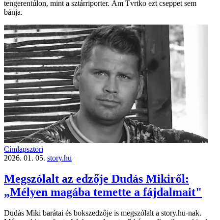
tengerentúlon, mint a sztárriporter. Ám Tvrtko ezt cseppet sem
bánja.
Címlapsztori
2026. 01. 05.
story.hu
Megszólalt az edzője Dudás Mikiről:
„Mélyen magába temette a fájdalmait"
Dudás Miki barátai és bokszedzője is megszólalt a story.hu-nak.