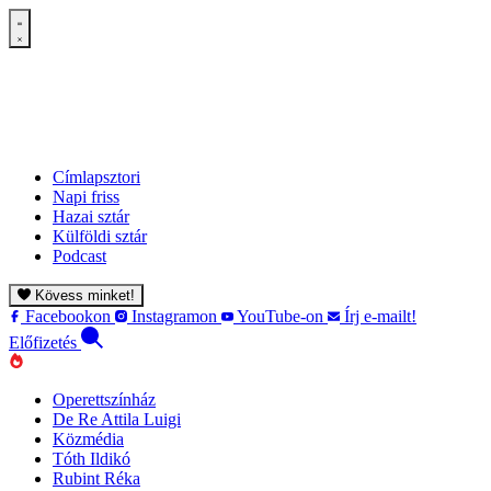
Címlapsztori
Napi friss
Hazai sztár
Külföldi sztár
Podcast
Kövess minket!
Facebookon
Instagramon
YouTube-on
Írj e-mailt!
Előfizetés
Operettszínház
De Re Attila Luigi
Közmédia
Tóth Ildikó
Rubint Réka