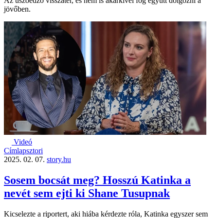
Az úszóedző visszatér, és nem is akárkivel fog együtt dolgozni a
jövőben.
Videó
Címlapsztori
2025. 02. 07.
story.hu
Sosem bocsát meg? Hosszú Katinka a
nevét sem ejti ki Shane Tusupnak
Kicselezte a riportert, aki hiába kérdezte róla, Katinka egyszer sem