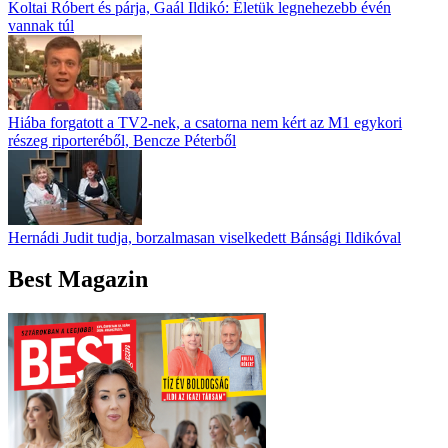
Koltai Róbert és párja, Gaál Ildikó: Életük legnehezebb évén
vannak túl
Hiába forgatott a TV2-nek, a csatorna nem kért az M1 egykori
részeg riporteréből, Bencze Péterből
Hernádi Judit tudja, borzalmasan viselkedett Bánsági Ildikóval
Best Magazin