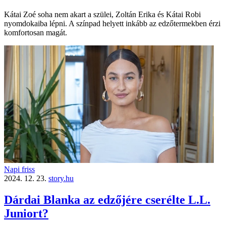
Kátai Zoé soha nem akart a szülei, Zoltán Erika és Kátai Robi
nyomdokaiba lépni. A színpad helyett inkább az edző­termekben érzi
komfortosan magát.
Napi friss
2024. 12. 23.
story.hu
Dárdai Blanka az edzőjére cserélte L.L.
Juniort?