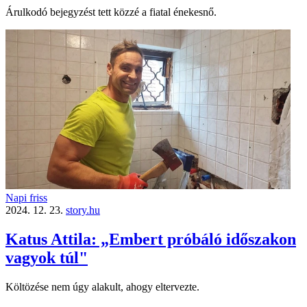
Árulkodó bejegyzést tett közzé a fiatal énekesnő.
Napi friss
2024. 12. 23.
story.hu
Katus Attila: „Embert próbáló időszakon
vagyok túl"
Költözése nem úgy alakult, ahogy eltervezte.