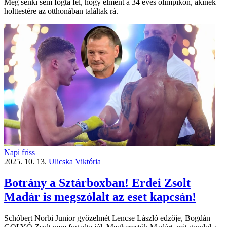
Még senki sem fogta fel, hogy elment a 34 éves olimpikon, akinek
holttestére az otthonában találtak rá.
Napi friss
2025. 10. 13.
Ulicska Viktória
Botrány a Sztárboxban! Erdei Zsolt
Madár is megszólalt az eset kapcsán!
Schóbert Norbi Junior győzelmét Lencse László edzője, Bogdán