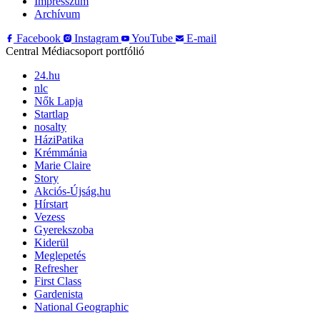
Impresszum
Archívum
Facebook
Instagram
YouTube
E-mail
Central Médiacsoport portfólió
24.hu
nlc
Nők Lapja
Startlap
nosalty
HáziPatika
Krémmánia
Marie Claire
Story
Akciós-Újság.hu
Hírstart
Vezess
Gyerekszoba
Kiderül
Meglepetés
Refresher
First Class
Gardenista
National Geographic