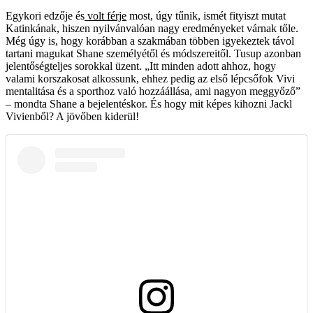
Egykori edzője és
volt férje
most, úgy tűnik, ismét fityiszt mutat
Katinkának, hiszen nyilvánvalóan nagy eredményeket várnak tőle.
Még úgy is, hogy korábban a szakmában többen igyekeztek távol
tartani magukat Shane személyétől és módszereitől. Tusup azonban
jelentőségteljes sorokkal üzent. „Itt minden adott ahhoz, hogy
valami korszakosat alkossunk, ehhez pedig az első lépcsőfok Vivi
mentalitása és a sporthoz való hozzáállása, ami nagyon meggyőző”
– mondta Shane a bejelentéskor. És hogy mit képes kihozni Jackl
Vivienből? A jövőben kiderül!