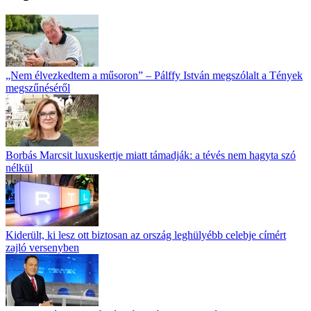
„Nem élvezkedtem a műsoron” – Pálffy István megszólalt a Tények
megszűnéséről
Borbás Marcsit luxuskertje miatt támadják: a tévés nem hagyta szó
nélkül
Kiderült, ki lesz ott biztosan az ország leghülyébb celebje címért
zajló versenyben