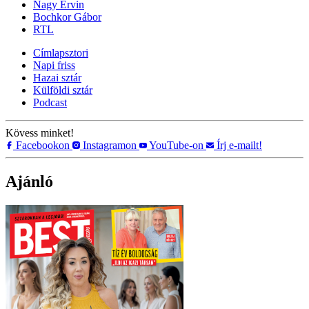
Nagy Ervin
Bochkor Gábor
RTL
Címlapsztori
Napi friss
Hazai sztár
Külföldi sztár
Podcast
Kövess minket!
Facebookon
Instagramon
YouTube-on
Írj e-mailt!
Ajánló