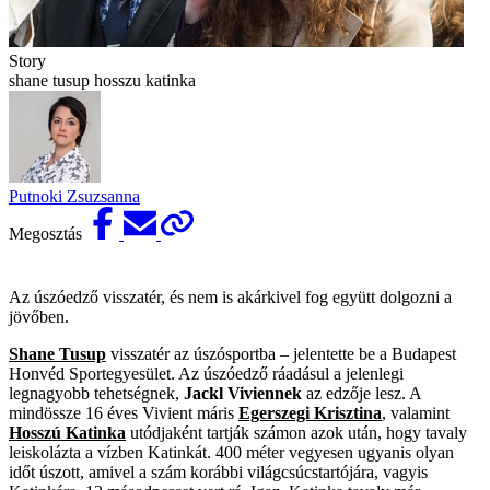
Story
shane tusup hosszu katinka
Putnoki Zsuzsanna
Megosztás
Az úszóedző visszatér, és nem is akárkivel fog együtt dolgozni a
jövőben.
Shane Tusup
visszatér az úszósportba – jelentette be a Budapest
Honvéd Sportegyesület. Az úszóedző ráadásul a jelenlegi
legnagyobb tehetségnek,
Jackl Viviennek
az edzője lesz. A
mindössze 16 éves Vivient máris
Egerszegi Krisztina
, valamint
Hosszú Katinka
utódjaként tartják számon azok után, hogy tavaly
leiskolázta a vízben Katinkát. 400 méter vegyesen ugyanis olyan
időt úszott, amivel a szám korábbi világcsúcstartójára, vagyis