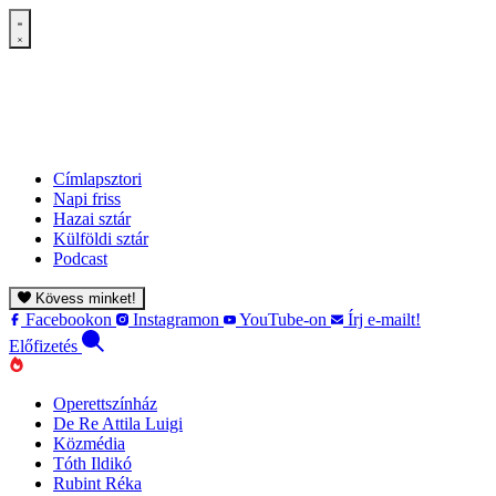
Címlapsztori
Napi friss
Hazai sztár
Külföldi sztár
Podcast
Kövess minket!
Facebookon
Instagramon
YouTube-on
Írj e-mailt!
Előfizetés
Operettszínház
De Re Attila Luigi
Közmédia
Tóth Ildikó
Rubint Réka