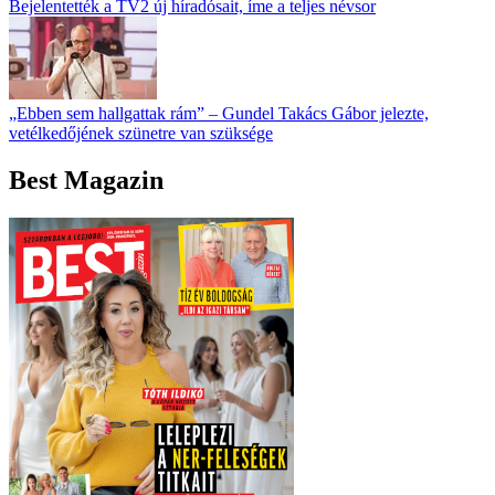
Bejelentették a TV2 új híradósait, íme a teljes névsor
„Ebben sem hallgattak rám” – Gundel Takács Gábor jelezte,
vetélkedőjének szünetre van szüksége
Best Magazin