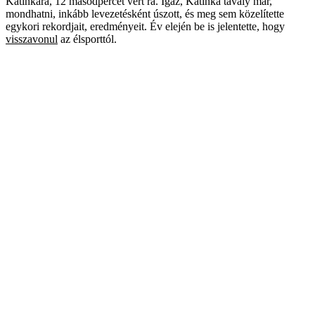
Katinkára, 12 másodpercet vert rá. Igaz, Katinka tavaly már,
mondhatni, inkább levezetésként úszott, és meg sem közelítette
egykori rekordjait, eredményeit. Év elején be is jelentette, hogy
visszavonul
az élsporttól.