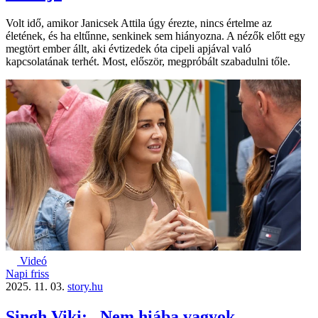
Volt idő, amikor Janicsek Attila úgy érezte, nincs értelme az
életének, és ha eltűnne, senkinek sem hiányozna. A nézők előtt egy
megtört ember állt, aki évtizedek óta cipeli apjával való
kapcsolatának terhét. Most, először, megpróbált szabadulni tőle.
Videó
Napi friss
2025. 11. 03.
story.hu
Singh Viki: „Nem hiába vagyok