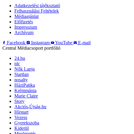
Adatkezelési tájékoztató
Felhasználási Feltételek
Médiaajánlat
Előfizetés
Impresszum
Archívum
Facebook
Instagram
YouTube
E-mail
Central Médiacsoport portfólió
24.hu
nlc
Nők Lapja
Startlap
nosalty
HáziPatika
Krémmánia
Marie Claire
Story
Akciós-Újság.hu
Hírstart
Vezess
Gyerekszoba
Kiderül
Meglepetés