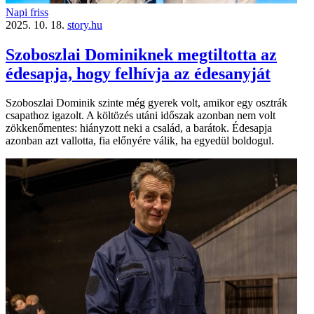
Napi friss
2025. 10. 18.
story.hu
Szoboszlai Dominiknek megtiltotta az
édesapja, hogy felhívja az édesanyját
Szoboszlai Dominik szinte még gyerek volt, amikor egy osztrák
csapathoz igazolt. A költözés utáni időszak azonban nem volt
zökkenőmentes: hiányzott neki a család, a barátok. Édesapja
azonban azt vallotta, fia előnyére válik, ha egyedül boldogul.