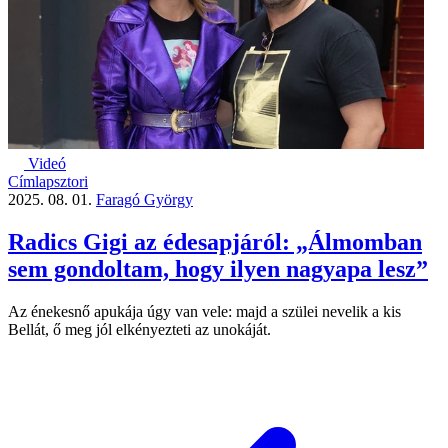
Videó
Címlapsztori
2025. 08. 01.
Faragó György
Radics Gigi az édesapjáról: „Álmomban
sem gondoltam, hogy ilyen nagyapa lesz”
Az énekesnő apukája úgy van vele: majd a szülei nevelik a kis
Bellát, ő meg jól elkényezteti az unokáját.