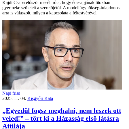
Kajdi Csaba először mesélt róla, hogy édesapjának titokban
gyermeke született a szeretőjétől. A modellügynökség-tulajdonos
arra is válaszolt, milyen a kapcsolata a féltestvérével.
Napi friss
2025. 11. 04.
Kisgyőri Kata
„Egyedül fogsz meghalni, nem leszek ott
veled!” – tört ki a Házasság első látásra
Attilája