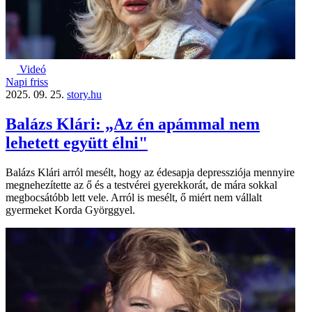
Videó
Napi friss
2025. 09. 25.
story.hu
Balázs Klári: „Az én apámmal nem
lehetett együtt élni"
Balázs Klári arról mesélt, hogy az édesapja depressziója mennyire
megnehezítette az ő és a testvérei gyerekkorát, de mára sokkal
megbocsátóbb lett vele. Arról is mesélt, ő miért nem vállalt
gyermeket Korda Györggyel.