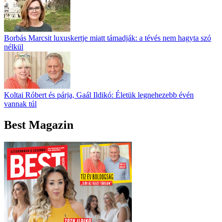
Borbás Marcsit luxuskertje miatt támadják: a tévés nem hagyta szó
nélkül
Koltai Róbert és párja, Gaál Ildikó: Életük legnehezebb évén
vannak túl
Best Magazin