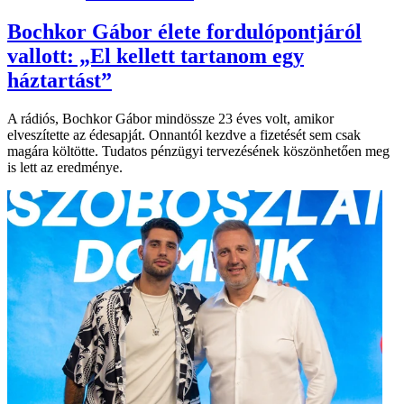
Bochkor Gábor élete fordulópontjáról
vallott: „El kellett tartanom egy
háztartást”
A rádiós, Bochkor Gábor mindössze 23 éves volt, amikor
elveszítette az édesapját. Onnantól kezdve a fizetését sem csak
magára költötte. Tudatos pénzügyi tervezésének köszönhetően meg
is lett az eredménye.