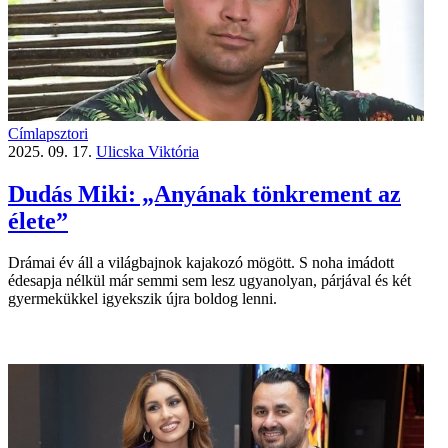
Címlapsztori
2025. 09. 17.
Ulicska Viktória
Dudás Miki: „Anyának tönkrement az
élete”
Drámai év áll a világbajnok kajakozó mögött. S noha imádott
édesapja nélkül már semmi sem lesz ugyanolyan, párjával és két
gyermekükkel igyekszik újra boldog lenni.