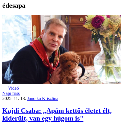
édesapa
Videó
Napi friss
2025. 11. 13.
Janotka Krisztina
Kajdi Csaba: „Apám kettős életet élt,
kiderült, van egy húgom is"