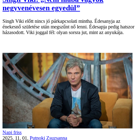
negyvenévesen egyedül”
Singh Viki előtt nincs jó párkapcsolati mintha. Édesanyja az
énekesnő születése után megszűnt nő lenni. Édesapja pedig hatszor
házasodott. Viki joggal fél: olyan sorsra jut, mint az anyukája.
Napi friss
2025. 11. 01.
Putnoki Zsuzsanna