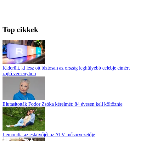
Top cikkek
Kiderült, ki lesz ott biztosan az ország leghülyébb celebje címért
zajló versenyben
Elutasították Fodor Zsóka kérelmét: 84 évesen kell költöznie
Lemondta az esküvőjét az ATV műsorvezetője