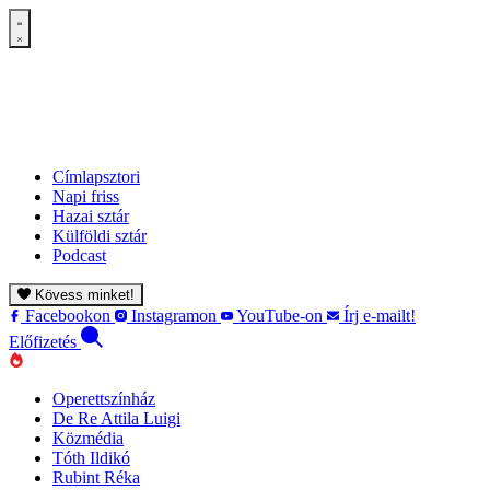
Címlapsztori
Napi friss
Hazai sztár
Külföldi sztár
Podcast
Kövess minket!
Facebookon
Instagramon
YouTube-on
Írj e-mailt!
Előfizetés
Operettszínház
De Re Attila Luigi
Közmédia
Tóth Ildikó
Rubint Réka