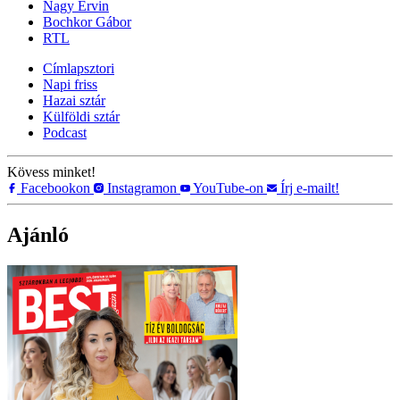
Nagy Ervin
Bochkor Gábor
RTL
Címlapsztori
Napi friss
Hazai sztár
Külföldi sztár
Podcast
Kövess minket!
Facebookon
Instagramon
YouTube-on
Írj e-mailt!
Ajánló