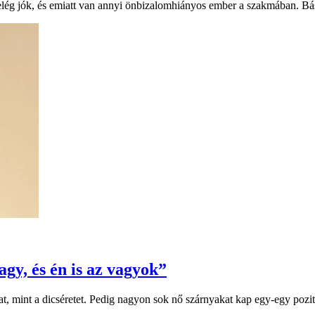
g jók, és emiatt van annyi önbizalomhiányos ember a szakmában. Básti 
gy, és én is az vagyok”
, mint a dicséretet. Pedig nagyon sok nő szárnyakat kap egy-egy pozití