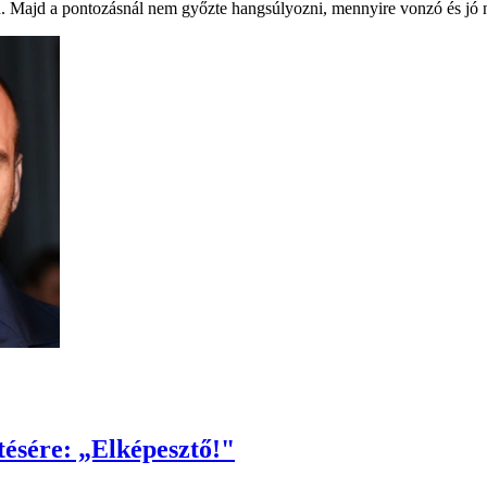
. Majd a pontozásnál nem győzte hangsúlyozni, mennyire vonzó és jó n
ntésére: „Elképesztő!"