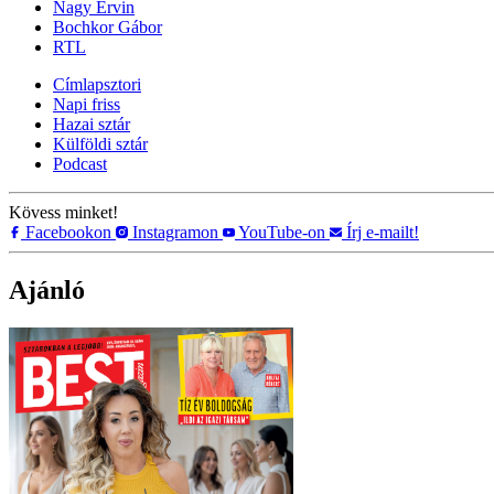
Nagy Ervin
Bochkor Gábor
RTL
Címlapsztori
Napi friss
Hazai sztár
Külföldi sztár
Podcast
Kövess minket!
Facebookon
Instagramon
YouTube-on
Írj e-mailt!
Ajánló