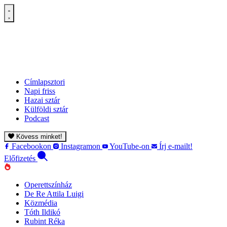
Címlapsztori
Napi friss
Hazai sztár
Külföldi sztár
Podcast
Kövess minket!
Facebookon
Instagramon
YouTube-on
Írj e-mailt!
Előfizetés
Operettszínház
De Re Attila Luigi
Közmédia
Tóth Ildikó
Rubint Réka