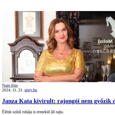
Napi friss
2024. 11. 21.
story.hu
Janza Kata kivirult: rajongói nem győzik d
Élénk színű ruhája is remekül áll rajta.