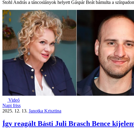
Stohl András a táncoslányok helyett Gáspár Beát bámulta a színpadon
Videó
Napi friss
2025. 12. 13.
Janotka Krisztina
Így reagált Básti Juli Brasch Bence kijele