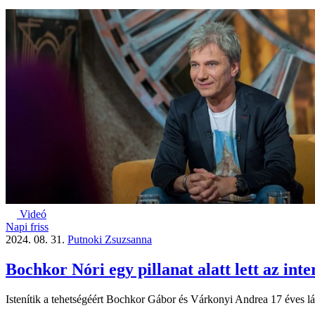
Videó
Napi friss
2024. 08. 31.
Putnoki Zsuzsanna
Bochkor Nóri egy pillanat alatt lett az inte
Istenítik a tehetségéért Bochkor Gábor és Várkonyi Andrea 17 éves lá