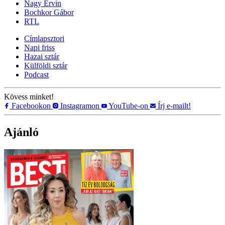
Nagy Ervin
Bochkor Gábor
RTL
Címlapsztori
Napi friss
Hazai sztár
Külföldi sztár
Podcast
Kövess minket!
Facebookon
Instagramon
YouTube-on
Írj e-mailt!
Ajánló