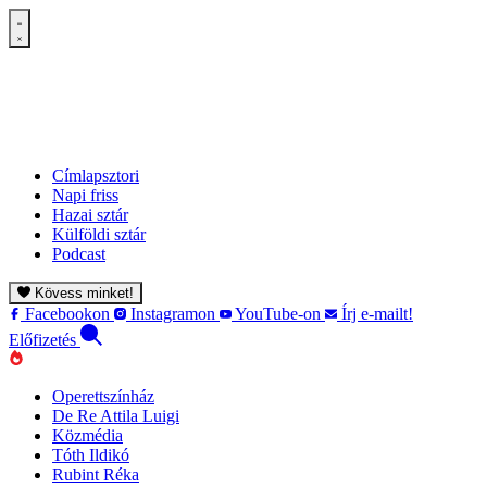
Címlapsztori
Napi friss
Hazai sztár
Külföldi sztár
Podcast
Kövess minket!
Facebookon
Instagramon
YouTube-on
Írj e-mailt!
Előfizetés
Operettszínház
De Re Attila Luigi
Közmédia
Tóth Ildikó
Rubint Réka