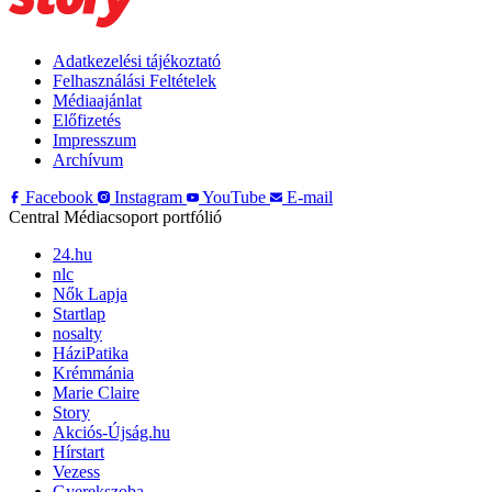
Adatkezelési tájékoztató
Felhasználási Feltételek
Médiaajánlat
Előfizetés
Impresszum
Archívum
Facebook
Instagram
YouTube
E-mail
Central Médiacsoport portfólió
24.hu
nlc
Nők Lapja
Startlap
nosalty
HáziPatika
Krémmánia
Marie Claire
Story
Akciós-Újság.hu
Hírstart
Vezess
Gyerekszoba