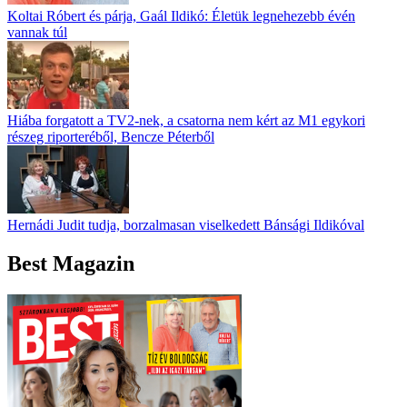
Koltai Róbert és párja, Gaál Ildikó: Életük legnehezebb évén
vannak túl
Hiába forgatott a TV2-nek, a csatorna nem kért az M1 egykori
részeg riporteréből, Bencze Péterből
Hernádi Judit tudja, borzalmasan viselkedett Bánsági Ildikóval
Best Magazin