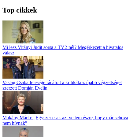
Top cikkek
Mi lesz Vitányi Judit sorsa a TV2-nél? Megérkezett a hivatalos
válasz
Vastag Csaba felesége rácáfolt a kritikákra: újabb végzettséget
szerzett Domján Evelin
Makány Márta: „Egyszer csak azt vettem észre, hogy már sehova
nem hívnak”