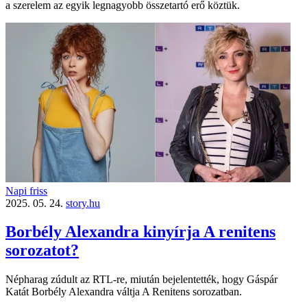
a szerelem az egyik legnagyobb összetartó erő köztük.
Napi friss
2025. 05. 24.
story.hu
Borbély Alexandra kinyírja A renitens
sorozatot?
Népharag zúdult az RTL-re, miután bejelentették, hogy Gáspár
Katát Borbély Alexandra váltja A Renitens sorozatban.