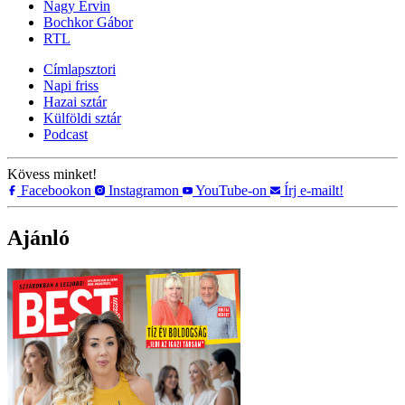
Nagy Ervin
Bochkor Gábor
RTL
Címlapsztori
Napi friss
Hazai sztár
Külföldi sztár
Podcast
Kövess minket!
Facebookon
Instagramon
YouTube-on
Írj e-mailt!
Ajánló