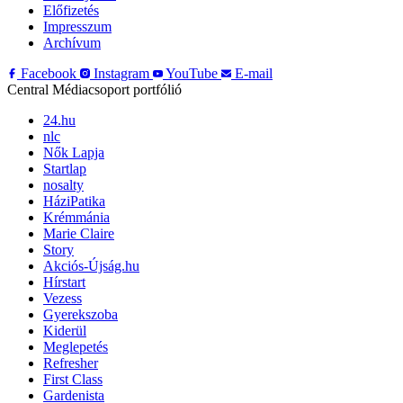
Előfizetés
Impresszum
Archívum
Facebook
Instagram
YouTube
E-mail
Central Médiacsoport portfólió
24.hu
nlc
Nők Lapja
Startlap
nosalty
HáziPatika
Krémmánia
Marie Claire
Story
Akciós-Újság.hu
Hírstart
Vezess
Gyerekszoba
Kiderül
Meglepetés
Refresher
First Class
Gardenista