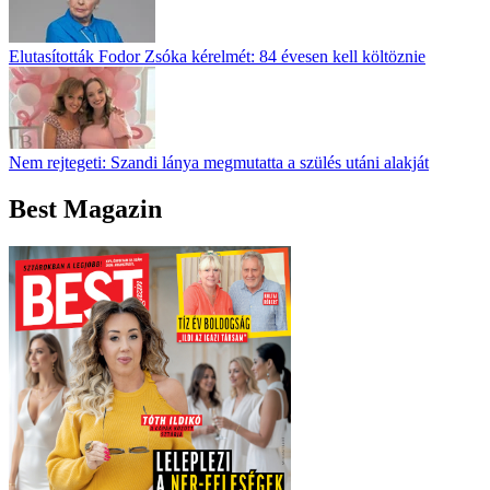
Elutasították Fodor Zsóka kérelmét: 84 évesen kell költöznie
Nem rejtegeti: Szandi lánya megmutatta a szülés utáni alakját
Best Magazin