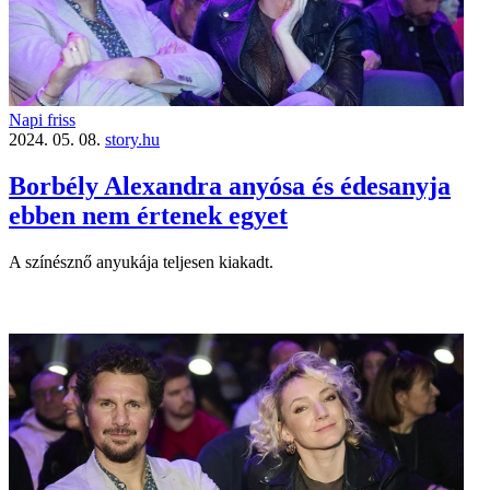
Napi friss
2024. 05. 08.
story.hu
Borbély Alexandra anyósa és édesanyja
ebben nem értenek egyet
A színésznő anyukája teljesen kiakadt.