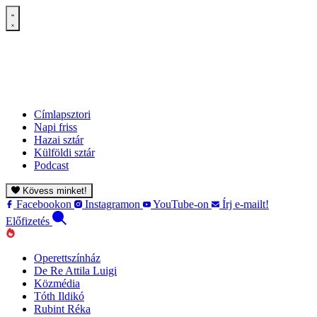
Címlapsztori
Napi friss
Hazai sztár
Külföldi sztár
Podcast
Kövess minket!
Facebookon
Instagramon
YouTube-on
Írj e-mailt!
Előfizetés
Operettszínház
De Re Attila Luigi
Közmédia
Tóth Ildikó
Rubint Réka