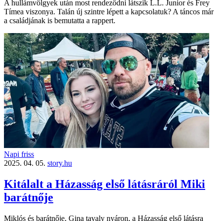
A hullámvölgyek után most rendeződni látszik L.L. Junior és Frey
Tímea viszonya. Talán új szintre lépett a kapcsolatuk? A táncos már
a családjának is bemutatta a rappert.
Napi friss
2025. 04. 05.
story.hu
Kitálalt a Házasság első látásráról Miki
barátnője
Miklós és barátnője, Gina tavaly nyáron, a Házasság első látásra