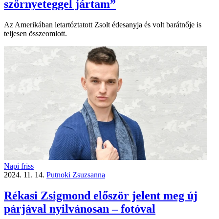
szörnyeteggel jártam”
Az Amerikában letartóztatott Zsolt édesanyja és volt barátnője is
teljesen összeomlott.
Napi friss
2024. 11. 14.
Putnoki Zsuzsanna
Rékasi Zsigmond először jelent meg új
párjával nyilvánosan – fotóval