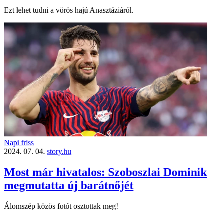
Ezt lehet tudni a vörös hajú Anasztáziáról.
Napi friss
2024. 07. 04.
story.hu
Most már hivatalos: Szoboszlai Dominik
megmutatta új barátnőjét
Álomszép közös fotót osztottak meg!