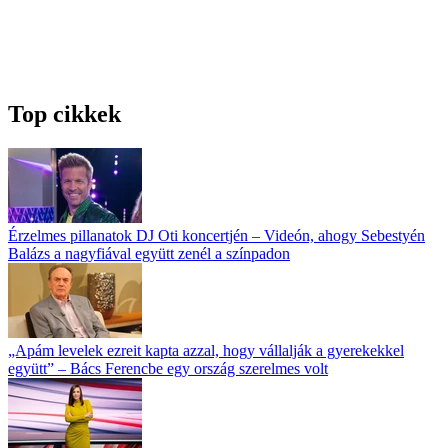
Top cikkek
Érzelmes pillanatok DJ Oti koncertjén – Videón, ahogy Sebestyén
Balázs a nagyfiával együtt zenél a színpadon
„Apám levelek ezreit kapta azzal, hogy vállalják a gyerekekkel
együtt” – Bács Ferencbe egy ország szerelmes volt