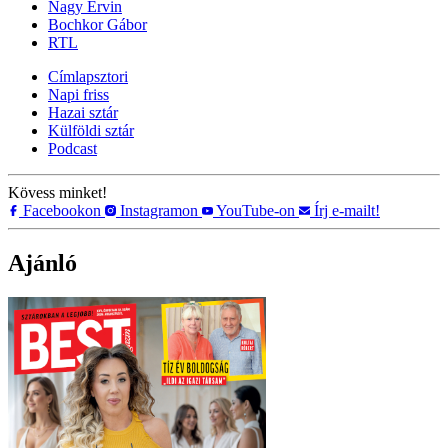
Nagy Ervin
Bochkor Gábor
RTL
Címlapsztori
Napi friss
Hazai sztár
Külföldi sztár
Podcast
Kövess minket!
Facebookon
Instagramon
YouTube-on
Írj e-mailt!
Ajánló