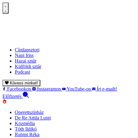
Címlapsztori
Napi friss
Hazai sztár
Külföldi sztár
Podcast
Kövess minket!
Facebookon
Instagramon
YouTube-on
Írj e-mailt!
Előfizetés
Operettszínház
De Re Attila Luigi
Közmédia
Tóth Ildikó
Rubint Réka