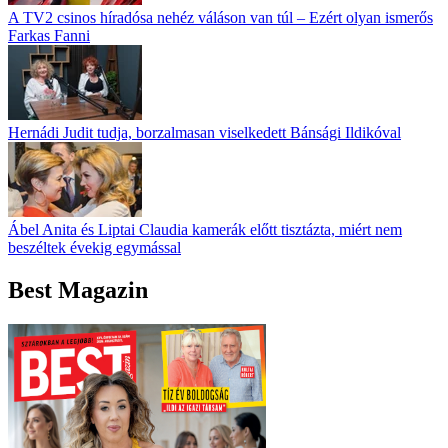
A TV2 csinos híradósa nehéz váláson van túl – Ezért olyan ismerős
Farkas Fanni
Hernádi Judit tudja, borzalmasan viselkedett Bánsági Ildikóval
Ábel Anita és Liptai Claudia kamerák előtt tisztázta, miért nem
beszéltek évekig egymással
Best Magazin