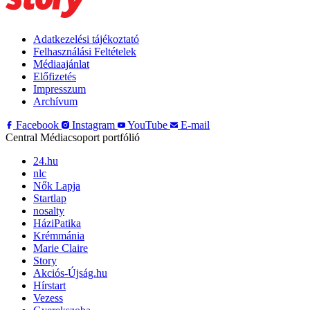
Adatkezelési tájékoztató
Felhasználási Feltételek
Médiaajánlat
Előfizetés
Impresszum
Archívum
Facebook
Instagram
YouTube
E-mail
Central Médiacsoport portfólió
24.hu
nlc
Nők Lapja
Startlap
nosalty
HáziPatika
Krémmánia
Marie Claire
Story
Akciós-Újság.hu
Hírstart
Vezess