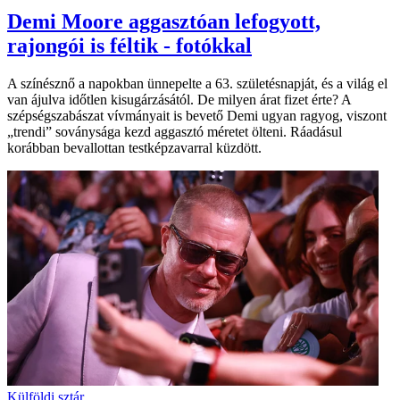
Demi Moore aggasztóan lefogyott,
rajongói is féltik - fotókkal
A színésznő a napokban ünnepelte a 63. születésnapját, és a világ el
van ájulva időtlen kisugárzásától. De milyen árat fizet érte? A
szépségszabászat vívmányait is bevető Demi ugyan ragyog, viszont
„trendi” soványsága kezd aggasztó méretet ölteni. Ráadásul
korábban bevallottan testképzavarral küzdött.
Külföldi sztár