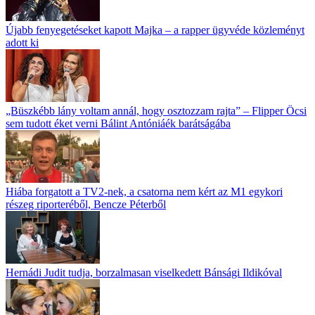
Újabb fenyegetéseket kapott Majka – a rapper ügyvéde közleményt
adott ki
„Büszkébb lány voltam annál, hogy osztozzam rajta” – Flipper Öcsi
sem tudott éket verni Bálint Antóniáék barátságába
Hiába forgatott a TV2-nek, a csatorna nem kért az M1 egykori
részeg riporteréből, Bencze Péterből
Hernádi Judit tudja, borzalmasan viselkedett Bánsági Ildikóval