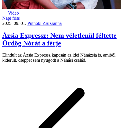
Videó
Napi friss
2025. 09. 01.
Putnoki Zsuzsanna
Ázsia Expressz: Nem véletlenül féltette
Ördög Nórát a férje
Elindult az Ázsia Expressz kapcsán az idei Nánázsia is, amiből
kiderült, cseppet sem nyugodt a Nánási család.