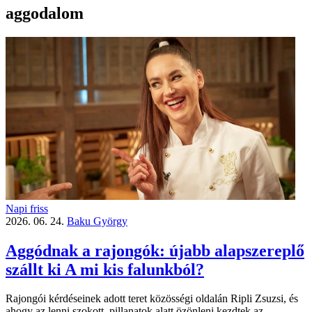
aggodalom
Napi friss
2026. 06. 24.
Baku György
Aggódnak a rajongók: újabb alapszereplő
szállt ki A mi kis falunkból?
Rajongói kérdéseinek adott teret közösségi oldalán Ripli Zsuzsi, és
ahogy az lenni szokott, pillanatok alatt özönleni kezdtek az