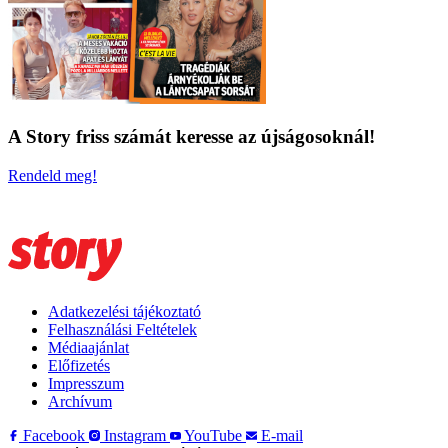
A Story friss számát keresse az újságosoknál!
Rendeld meg!
Adatkezelési tájékoztató
Felhasználási Feltételek
Médiaajánlat
Előfizetés
Impresszum
Archívum
Facebook
Instagram
YouTube
E-mail