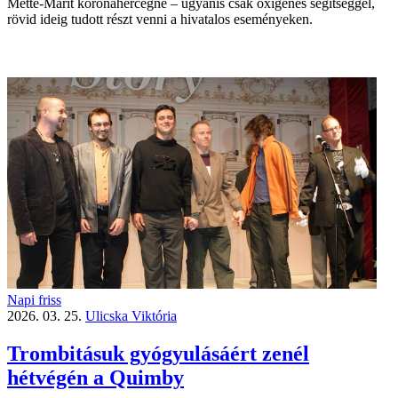
Mette-Marit koronahercegné – ugyanis csak oxigénes segítséggel,
rövid ideig tudott részt venni a hivatalos eseményeken.
Napi friss
2026. 03. 25.
Ulicska Viktória
Trombitásuk gyógyulásáért zenél
hétvégén a Quimby