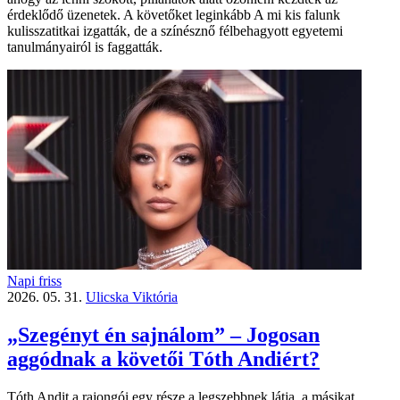
érdeklődő üzenetek. A követőket leginkább A mi kis falunk
kulisszatitkai izgatták, de a színésznő félbehagyott egyetemi
tanulmányairól is faggatták.
Napi friss
2026. 05. 31.
Ulicska Viktória
„Szegényt én sajnálom” – Jogosan
aggódnak a követői Tóth Andiért?
Tóth Andit a rajongói egy része a legszebbnek látja, a másikat