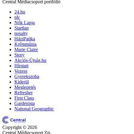
Central Médiacsoport portfólió
24.hu
nlc
Nők Lapja
Startlap
nosalty
HáziPatika
Krémmánia
Marie Claire
Story
Akciós-Újság.hu
Hírstart
Vezess
Gyerekszoba
Kiderül
Meglepetés
Refresher
First Class
Gardenista
National Geographic
Copyright © 2026
Central Médiacsoport Zrt.