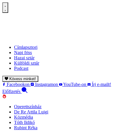
Címlapsztori
Napi friss
Hazai sztár
Külföldi sztár
Podcast
Kövess minket!
Facebookon
Instagramon
YouTube-on
Írj e-mailt!
Előfizetés
Operettszínház
De Re Attila Luigi
Közmédia
Tóth Ildikó
Rubint Réka