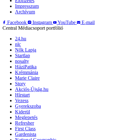
Előfizetés
Impresszum
Archívum
Facebook
Instagram
YouTube
E-mail
Central Médiacsoport portfólió
24.hu
nlc
Nők Lapja
Startlap
nosalty
HáziPatika
Krémmánia
Marie Claire
Story
Akciós-Újság.hu
Hírstart
Vezess
Gyerekszoba
Kiderül
Meglepetés
Refresher
First Class
Gardenista
National Geographic