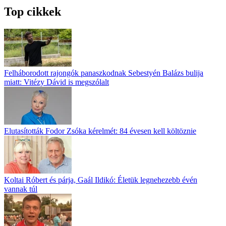
Top cikkek
Felháborodott rajongók panaszkodnak Sebestyén Balázs bulija
miatt: Vitézy Dávid is megszólalt
Elutasították Fodor Zsóka kérelmét: 84 évesen kell költöznie
Koltai Róbert és párja, Gaál Ildikó: Életük legnehezebb évén
vannak túl