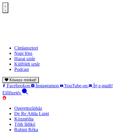
Címlapsztori
Napi friss
Hazai sztár
Külföldi sztár
Podcast
Kövess minket!
Facebookon
Instagramon
YouTube-on
Írj e-mailt!
Előfizetés
Operettszínház
De Re Attila Luigi
Közmédia
Tóth Ildikó
Rubint Réka