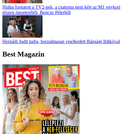
Hiába forgatott a TV2-nek, a csatorna nem kért az M1 egykori
részeg riporteréből, Bencze Péterből
Hernádi Judit tudja, borzalmasan viselkedett Bánsági Ildikóval
Best Magazin