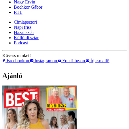
Nagy Ervin
Bochkor Gábor
RTL
Címlapsztori
Napi friss
Hazai sztár
Külföldi sztár
Podcast
Kövess minket!
Facebookon
Instagramon
YouTube-on
Írj e-mailt!
Ajánló