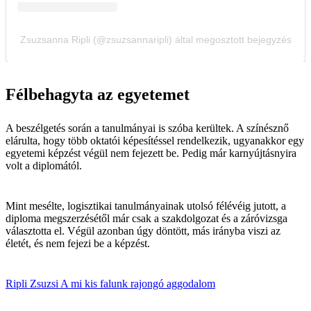
Félbehagyta az egyetemet
A beszélgetés során a tanulmányai is szóba kerültek. A színésznő
elárulta, hogy több oktatói képesítéssel rendelkezik, ugyanakkor egy
egyetemi képzést végül nem fejezett be. Pedig már karnyújtásnyira
volt a diplomától.
Mint mesélte, logisztikai tanulmányainak utolsó félévéig jutott, a
diploma megszerzésétől már csak a szakdolgozat és a záróvizsga
választotta el. Végül azonban úgy döntött, más irányba viszi az
életét, és nem fejezi be a képzést.
Ripli Zsuzsi
A mi kis falunk
rajongó
aggodalom