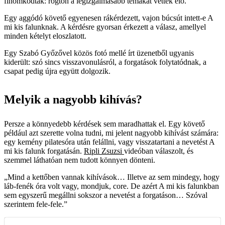
finomkodtak: rögtön a legizgalmasabb témákat vették elő.
Egy aggódó követő egyenesen rákérdezett, vajon búcsút intett-e A
mi kis falunknak. A kérdésre gyorsan érkezett a válasz, amellyel
minden kételyt eloszlatott.
Egy Szabó Győzővel közös fotó mellé írt üzenetből ugyanis
kiderült: szó sincs visszavonulásról, a forgatások folytatódnak, a
csapat pedig újra együtt dolgozik.
Melyik a nagyobb kihívás?
Persze a könnyedebb kérdések sem maradhattak el. Egy követő
például azt szerette volna tudni, mi jelent nagyobb kihívást számára:
egy kemény pilatesóra után felállni, vagy visszatartani a nevetést A
mi kis falunk forgatásán.
Ripli Zsuzsi
videóban válaszolt, és
szemmel láthatóan nem tudott könnyen dönteni.
„Mind a kettőben vannak kihívások… Illetve az sem mindegy, hogy
láb-fenék óra volt vagy, mondjuk, core. De azért A mi kis falunkban
sem egyszerű megállni sokszor a nevetést a forgatáson… Szóval
szerintem fele-fele.”