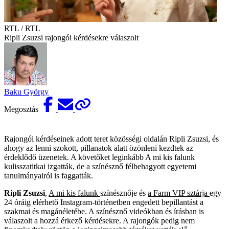
RTL / RTL
Ripli Zsuzsi rajongói kérdésekre válaszolt
Baku György
Megosztás
Rajongói kérdéseinek adott teret közösségi oldalán Ripli Zsuzsi, és
ahogy az lenni szokott, pillanatok alatt özönleni kezdtek az
érdeklődő üzenetek. A követőket leginkább A mi kis falunk
kulisszatitkai izgatták, de a színésznő félbehagyott egyetemi
tanulmányairól is faggatták.
Ripli Zsuzsi
,
A mi kis falunk
színésznője és
a Farm VIP sztárja
egy
24 óráig elérhető Instagram-történetben engedett bepillantást a
szakmai és magánéletébe. A színésznő videókban és írásban is
válaszolt a hozzá érkező kérdésekre. A rajongók pedig nem