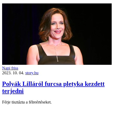
Napi friss
2023. 10. 04.
story.hu
Polyák Lilláról furcsa pletyka kezdett
terjedni
Férje tisztázta a félreértéseket.