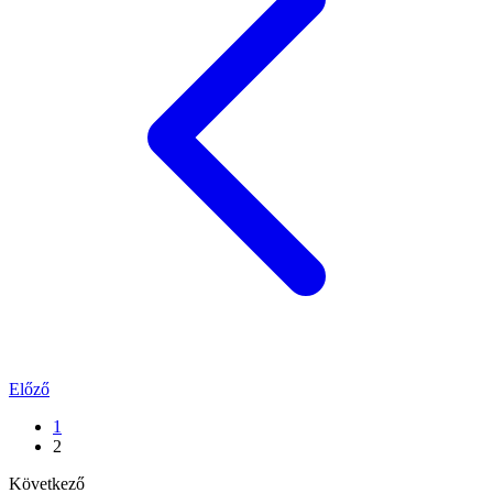
Előző
1
2
Következő