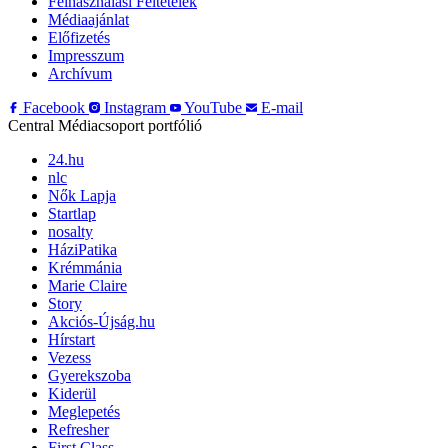
Felhasználási Feltételek
Médiaajánlat
Előfizetés
Impresszum
Archívum
Facebook
Instagram
YouTube
E-mail
Central Médiacsoport portfólió
24.hu
nlc
Nők Lapja
Startlap
nosalty
HáziPatika
Krémmánia
Marie Claire
Story
Akciós-Újság.hu
Hírstart
Vezess
Gyerekszoba
Kiderül
Meglepetés
Refresher
First Class