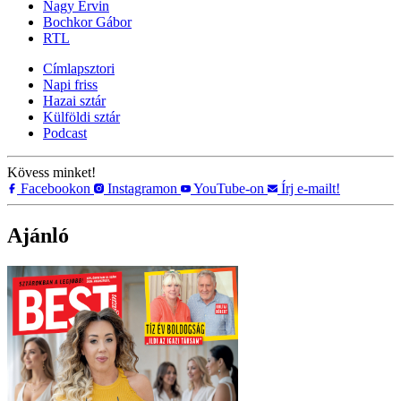
Nagy Ervin
Bochkor Gábor
RTL
Címlapsztori
Napi friss
Hazai sztár
Külföldi sztár
Podcast
Kövess minket!
Facebookon
Instagramon
YouTube-on
Írj e-mailt!
Ajánló