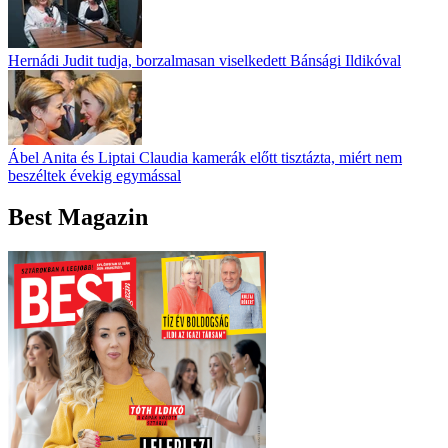
Hernádi Judit tudja, borzalmasan viselkedett Bánsági Ildikóval
Ábel Anita és Liptai Claudia kamerák előtt tisztázta, miért nem
beszéltek évekig egymással
Best Magazin