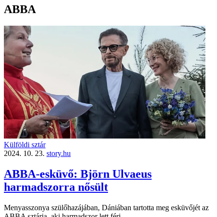
ABBA
Külföldi sztár
2024. 10. 23.
story.hu
ABBA-esküvő: Björn Ulvaeus
harmadszorra nősült
Menyasszonya szülőhazájában, Dániában tartotta meg esküvőjét az
ABBA sztárja, aki harmadszor lett férj.