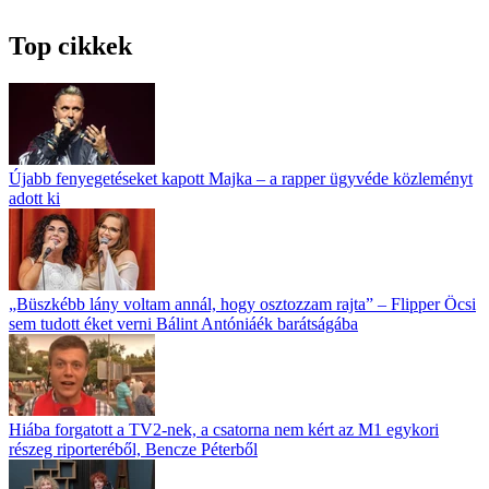
Top cikkek
Újabb fenyegetéseket kapott Majka – a rapper ügyvéde közleményt
adott ki
„Büszkébb lány voltam annál, hogy osztozzam rajta” – Flipper Öcsi
sem tudott éket verni Bálint Antóniáék barátságába
Hiába forgatott a TV2-nek, a csatorna nem kért az M1 egykori
részeg riporteréből, Bencze Péterből