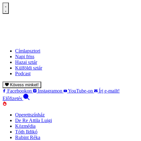
Címlapsztori
Napi friss
Hazai sztár
Külföldi sztár
Podcast
Kövess minket!
Facebookon
Instagramon
YouTube-on
Írj e-mailt!
Előfizetés
Operettszínház
De Re Attila Luigi
Közmédia
Tóth Ildikó
Rubint Réka